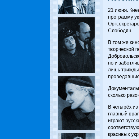
21 июня. Кие
программу у
Оргсекретар
Слободян.
В том же кин
творческой п
Добровольско
но и заботли
лишь трижды 
проведавшие 
Документальн
сколько разо
В четырёх из
главный враг
играют русски
соответствую
красивых укр