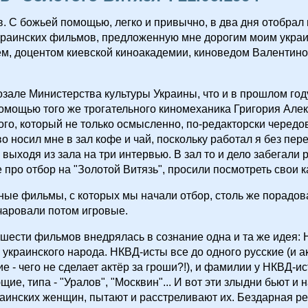
в. С божьей помощью, легко и привычно, в два дня отобрал
краинских фильмов, предложенную мне дорогим моим укра
ём, доцентом киевской киноакадемии, киноведом Валентин
озале Министерства культуры Украины, что и в прошлом году
омощью того же трогательного киномеханика Григория Але
го, который не только осмысленно, по-редакторски черед
во носил мне в зал кофе и чай, поскольку работал я без пер
выходя из зала на три интервью. В зал то и дело забегали
про отбор на "Золотой Витязь", просили посмотреть свои к
ые фильмы, с которых мы начали отбор, столь же порадов
чаровали потом игровые.
 шести фильмов внедрялась в сознание одна и та же идея: 
 украинского народа. НКВД-исты все до одного русские (и а
е - чего не сделает актёр за гроши?!), и фамилии у НКВД-ис
щие, типа - "Уралов", "Москвин"... И вот эти злыдни бьют и 
аинских женщин, пытают и расстреливают их. Бездарная р