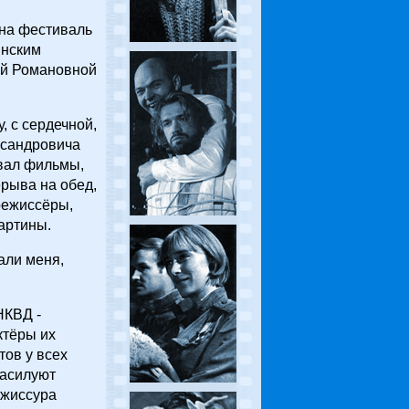
 на фестиваль
инским
ой Романовной
, с сердечной,
ксандровича
овал фильмы,
ерыва на обед,
 режиссёры,
артины.
али меня,
НКВД -
ктёры их
тов у всех
насилуют
ежиссура