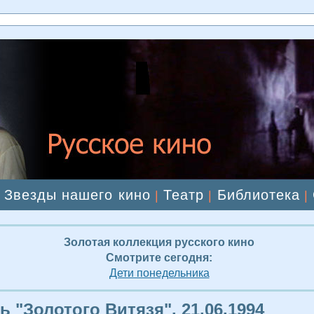
Звезды нашего кино
Театр
Библиотека
|
|
|
|
Золотая коллекция русского кино
Смотрите сегодня:
Дети понедельника
ь "Золотого Витязя". 21.06.1994