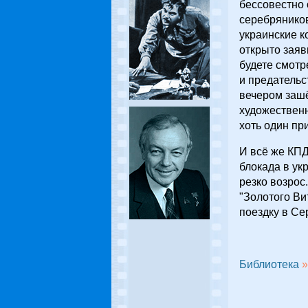
бессовестно 
серебряников
украинские к
открыто заяв
будете смотр
и предательс
вечером зашё
художественн
хоть один пр
И всё же КПД
блокада в ук
резко возрос
"Золотого Ви
поездку в Се
Библиотека
»