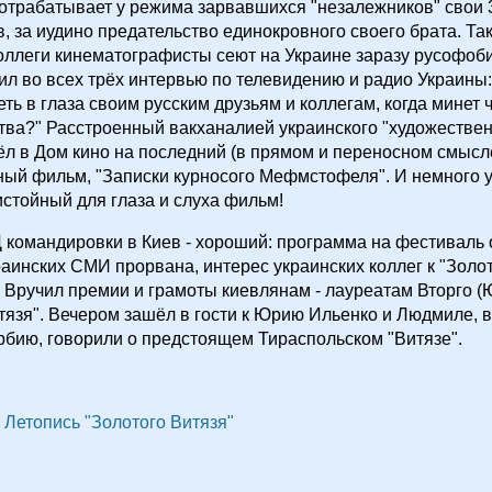
отрабатывает у режима зарвавшихся "незалежников" свои 
, за иудино предательство единокровного своего брата. Та
оллеги кинематографисты сеют на Украине заразу русофоби
ил во всех трёх интервью по телевидению и радио Украины:
еть в глаза своим русским друзьям и коллегам, когда минет
тва?" Расстроенный вакханалией украинского "художествен
л в Дом кино на последний (в прямом и переносном смысл
ый фильм, "Записки курносого Мефмстофеля". И немного у
истойный для глаза и слуха фильм!
 командировки в Киев - хороший: программа на фестиваль 
раинских СМИ прорвана, интерес украинских коллег к "Золо
. Вручил премии и грамоты киевлянам - лауреатам Вторго (
тязя". Вечером зашёл в гости к Юрию Ильенко и Людмиле,
рбию, говорили о предстоящем Тираспольском "Витязе".
Летопись "Золотого Витязя"