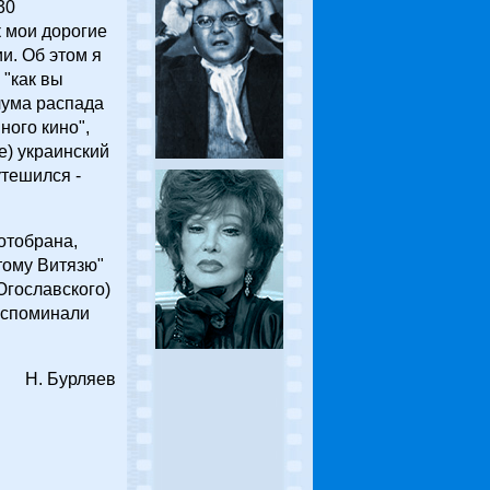
30
к мои дорогие
и. Об этом я
 "как вы
 чума распада
ного кино",
е) украинский
тешился -
отобрана,
тому Витязю"
Югославского)
 вспоминали
Н. Бурляев