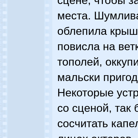
сцене, чтобы з
места. Шумлива
облепила крыш
повисла на вет
тополей, оккуп
мальски приго
Некоторые уст
со сценой, так 
сосчитать капе