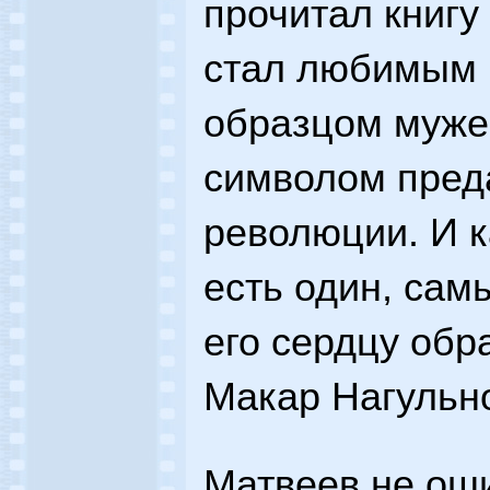
прочитал книгу
стал любимым 
образцом муже
символом пред
революции. И к
есть один, сам
его сердцу обра
Макар Нагульно
Матвеев не оши