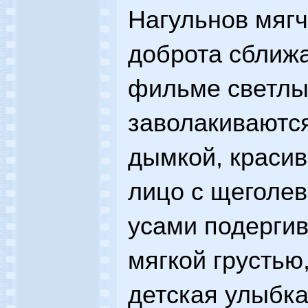
Нагульнов мягч
доброта сближа
фильме светлы
заволакиваютс
дымкой, красив
лицо с щеголе
усами подергив
мягкой грустью
детская улыбка 