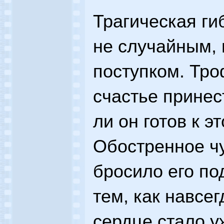
Трагическая г
не случайным,
поступком. Тр
счастье принес
ли он готов к э
Обостренное ч
бросило его по
тем, как навсег
сердце стало у