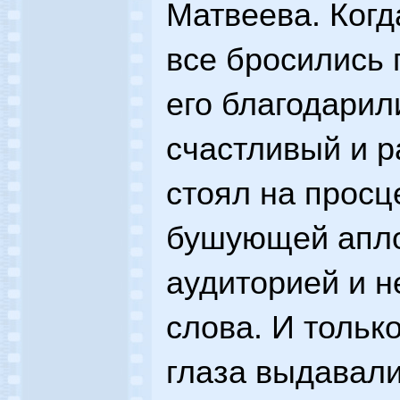
Матвеева. Когд
все бросились 
его благодарили
счастливый и р
стоял на прос
бушующей апл
аудиторией и н
слова. И тольк
глаза выдавал