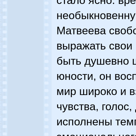
стало ясно: вр
необыкновенну
Матвеева свобо
выражать свои 
быть душевно щ
юности, он во
мир широко и в
чувства, голос
исполнены темп