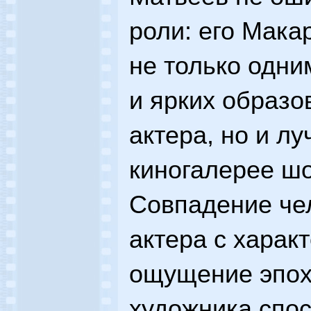
роли: его Мака
не только одни
и ярких образо
актера, но и л
киногалерее шо
Совпадение че
актера с харак
ощущение эпох
художника спо