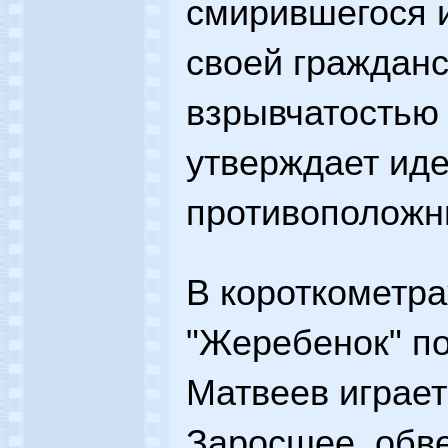
смирившегося 
своей граждан
взрывчатостью 
утверждает ид
противоположн
В короткометр
"Жеребенок" п
Матвеев играет
Заросшее, обв