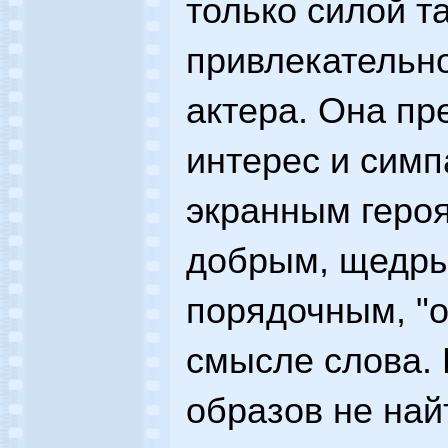
только силой т
привлекательн
актера. Она пр
интерес и симп
экранным геро
добрым, щедры
порядочным, "
смысле слова. 
образов не най