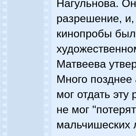
Нагульнова. Он
разрешение, и,
кинопробы был
художественном
Матвеева утвер
Много позднее 
мог отдать эту 
не мог "потерят
мальчишеских л