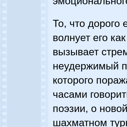
эмоциональног
То, что дорого 
волнует его ка
вызывает стре
неудержимый по
которого пора
часами говорит
поэзии, о ново
шахматном турн