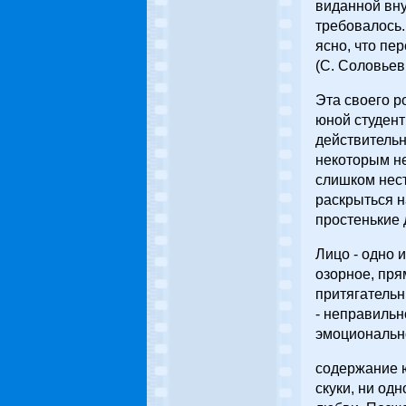
виданной вну
требовалось.
ясно, что пе
(С. Соловьев.
Эта своего р
юной студент
действительн
некоторым не
слишком нест
раскрыться н
простенькие 
Лицо - одно 
озорное, пря
притягательн
- неправильн
эмоциональн
содержание ю
скуки, ни од