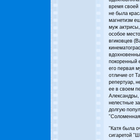
время своей 
не была крас
магнетизм ещ
муж актрисы,
особое место
вгиковцев (В
кинематограф
вдохновенный
покоренный е
его первая м
отличие от Т
репертуар, н
ее в своем п
Александры, 
нелестные за
долгую попул
"Соломенная
"Катя была о
сигаретой "Ш