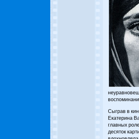
неуравновеше
воспоминания
Сыграв в кин
Екатерина Ва
главных роле
десяток карт
вдохновляла 