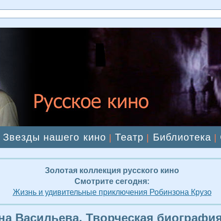
Звезды нашего кино
Театр
Библиотека
|
|
|
|
Золотая коллекция русского кино
Смотрите сегодня:
Жизнь и удивительные приключения Робинзона Крузо
на Васильева. Творческая биографи