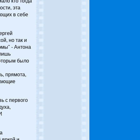
мало кто тогда
ости, эта
еющих в себе
Сергей
й, но так и
эмы" - Антона
 лишь
которым было
ь, прямота,
ужающие
ь с первого
духа,
И
а
 яркой и