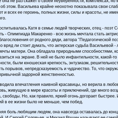
 она не раз скажет о своей неуверенности, комплексах, но 
об этом. Васильева крайне неохотно показывала свои слаб
ет и всех ее героинь, полных жизни, силы и красоты, не им
го.
оспитывалась Катя в семье людей творческих, отец - поэт 
ть - Олимпиада Макаренко - всю жизнь мечтала стать актрисо
благословения от родного дяди, автора "Педагогической по
о вряд ли стоит думать, что актерская судьба Васильевой -
мечты матери. Она обладала природными способностями, 
зиться на экране. В ней не было инфантильности, какой-то
ости, были юношеская крепкость, энтузиазм, решительност
ть порывов, непредсказуемость и чудачество. То, что окр
привычной задорной женственностью.
водила впечатления наивной красавицы, но верила в любов
овь, живущую в мире красоты и приключений, где много воз
, свободы. Но, как правило, яркий огонь догорает быстрее. 
й в ее жизни было не меньше, чем побед.
няя боль любящим людям, она навсегда оставалась до конц
й. И Сергей Соловьев, и Михаил Рощин называют ее самой