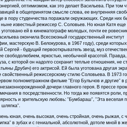
энергией, оптимизмом, как это делает Васильева. При том ч
авицей в общепринятом смысле слова, ее внутренняя своб
е в пору студенчества поражали окружающих. Среди них б
 ныне известный режиссер С. Соловьев. Но юная Катя еще 
 уготовано ей в кинематографе молодых, почти ее ровесник
асильева окончила Всесоюзный государственный институт
ии, мастерскую В. Белокурова, в 1967 году), среди которы
 Сергей - будущий первооткрыватель звезд, муз отечествен
е свободолюбием, яркостью, необычной красотой. Правда,
уза, с которой он надолго сохранит теплые отношения, не ст
атьяны Друбич) его актрисой. Ей была уготована другая экр
е свойственный режиссерскому стилю Соловьева. В 1973 го
ервом полнометражном фильме "Егор Булычов и другие" в 
незаконнорожденной дочери главного героя. В прессе про
мечания в посредственности. Но тогда же появятся роли, 
ярность и зрительскую любовь: "Бумбараш", "Эта веселая п
 шляпка".
чень юная, очень высокая, очень стройная, очень рыжая, с ч
ипка" в зубах и с гениальной, абсолютной, дотоле мной в 