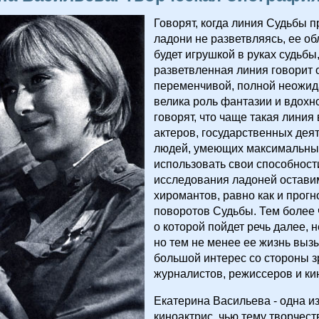
Говорят, когда линия Судьбы п
ладони не разветвляясь, ее об
будет игрушкой в руках судьбы,
разветвленная линия говорит 
переменчивой, полной неожида
велика роль фантазии и вдохн
говорят, что чаще такая линия 
актеров, государственных деят
людей, умеющих максимальны
использовать свои способност
исследования ладоней остави
хиромантов, равно как и прог
поворотов Судьбы. Тем более 
о которой пойдет речь далее, н
но тем не менее ее жизнь выз
большой интерес со стороны з
журналистов, режиссеров и ки
Екатерина Васильева - одна из
киноактрис, чью тему творчес