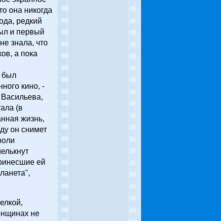
то она никогда
ода, редкий
ыл и первый
не знала, что
ов, а пока
х был
ного кино, -
 Васильева,
ала (в
анная жизнь,
ду он снимет
роли
мелькнут
принесшие ей
ланета",
елкой,
женщинах не