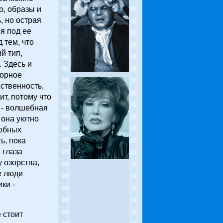
о, образы и
, но острая
я под ее
 тем, что
й тип,
 Здесь и
зорное
ственность,
ит, потому что
 - волшебная
 она уютно
добных
ь, пока
 глаза
у озорства,
е люди
ки -
 стоит