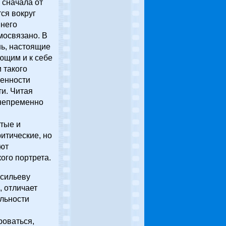
 сначала от
ся вокруг
ннего
мосвязано. В
нь, настоящие
ющим и к себе
 такого
ренности
ти. Читая
 непременно
тые и
итические, но
яют
ого портрета.
асильеву
 отличает
льности
роваться,