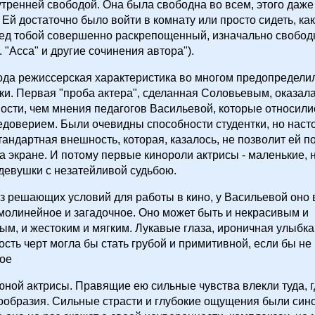
тренней свободой. Она была свободна во всем, этого даже
 Ей достаточно было войти в комнату или просто сидеть, ка
ред тобой совершенно раскрепощенный, изначально свобод
 "Асса" и другие сочинения автора").
ода режиссерская характеристика во многом предопредели
ки. Первая "проба актера", сделанная Соловьевым, оказала
ости, чем мнения педагогов Васильевой, которые относилис
доверием. Были очевидны способности студентки, но нас
андартная внешность, которая, казалось, не позволит ей п
а экране. И потому первые кинороли актрисы - маленькие, 
девушки с незатейливой судьбою.
из решающих условий для работы в кино, у Васильевой оно 
молинейное и загадочное. Оно может быть и некрасивым и
ым, и жестоким и мягким. Лукавые глаза, ироничная улыбка
ость черт могла бы стать грубой и примитивной, если бы не
ое
ной актрисы. Правящие ею сильные чувства влекли туда, г
нообразия. Сильные страсти и глубокие ощущения были си