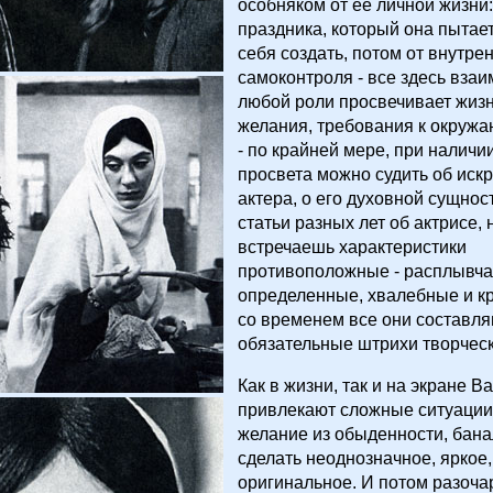
особняком от ее личной жизни:
праздника, который она пытает
себя создать, потом от внутре
самоконтроля - все здесь взаи
любой роли просвечивает жиз
желания, требования к окружа
- по крайней мере, при наличии
просвета можно судить об иск
актера, о его духовной сущнос
статьи разных лет об актрисе,
встречаешь характеристики
противоположные - расплывча
определенные, хвалебные и кр
со временем все они составл
обязательные штрихи творческ
Как в жизни, так и на экране В
привлекают сложные ситуации,
желание из обыденности, бана
сделать неоднозначное, яркое,
оригинальное. И потом разоча