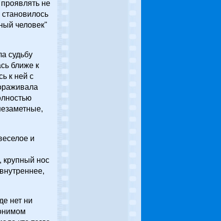
 проявлять не
к становилось
ный человек"
ла судьбу
сь ближе к
ь к ней с
тораживала
олностью
незаметные,
веселое и
, крупный нос
 внутреннее,
де нет ни
нонимом