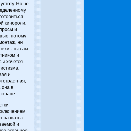
устоту. Но не
пределенному
готовиться
ой кинороли,
просы и
вые, потому
монтаж, ни
рехи - ты сам
тником и
сы хочется
тистизма,
вая и
и страстная,
 она в
экране.
стки,
исключением,
т назвать с
аваемой и
ное экранное