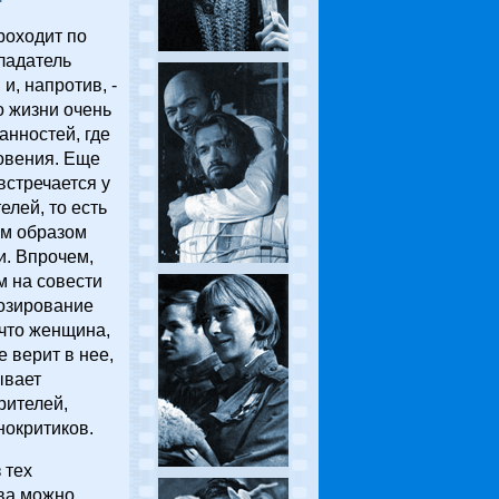
роходит по
ладатель
 и, напротив, -
о жизни очень
нностей, где
овения. Еще
встречается у
елей, то есть
м образом
и. Впрочем,
м на совести
нозирование
что женщина,
е верит в нее,
ывает
рителей,
нокритиков.
 тех
тва можно