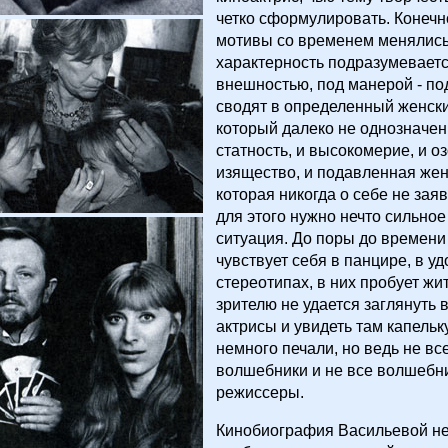
четко сформулировать. Конечн
мотивы со временем менялись
характерность подразумеваетс
внешностью, под манерой - под
сводят в определенный женски
который далеко не однозначен.
статность, и высокомерие, и о
изящество, и подавленная жен
которая никогда о себе не заяв
для этого нужно нечто сильное
ситуация. До поры до времени
чувствует себя в панцире, в у
стереотипах, в них пробует жит
зрителю не удается заглянуть в
актрисы и увидеть там капельк
немного печали, но ведь не вс
волшебники и не все волшебни
режиссеры.
Кинобиография Васильевой не