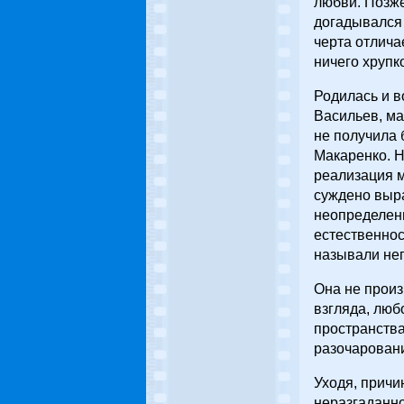
любви. Позже
догадывался 
черта отлича
ничего хрупко
Родилась и в
Васильев, ма
не получила 
Макаренко. Н
реализация 
суждено выра
неопределенн
естественнос
называли не
Она не произ
взгляда, люб
пространства
разочаровани
Уходя, причи
неразгаданно