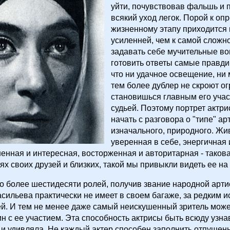
уйти, почувствовав фальшь и п
всякий уход легок. Порой к о
жизненному этапу приходится 
усиленней, чем к самой сложн
задавать себе мучительные во
готовить ответы самые правди
что ни удачное освещение, ни 
тем более дублер не скроют ог
становишься главным его учас
судьей. Поэтому портрет актри
начать с разговора о "типе" ар
изначального, природного. Жи
уверенная в себе, энергичная 
нная и интересная, восторженная и авторитарная - такова
х своих друзей и близких, такой мы привыкли видеть ее на 
о более шестидесяти ролей, получив звание народной арти
сильева практически не имеет в своем багаже, за редким 
й. И тем не менее даже самый неискушенный зритель може
ин с ее участием. Эта способность актрисы быть всюду узн
и удивляла. Не каждый актер способен заполнить отпущен