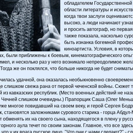
обладателем Государственной
области литературы и искусств
когда твои заслуги оцениваютс
высоко, а люди начинают узна
и просить автограф, но первая
также показала, насколько су
быть изнанка богемной профе
киноартиста. Условия, в котор
ах, были приближены к боевым, кинематографического опы
мел, и несколько раз у него возникало непреодолимое жел
 Тогда же он поклялся, что больше никогда не будет сниматьс
чилась удачной, она оказалась необыкновенно своевременн
е слишком свежа рана от первой чеченской войны. Сюжет т
й из кавказских республик. (Место военных действий не наз
с Чечней слишком очевидны.) Прапорщик Саша (Олег Меньш
уже многое повидавший на своем веку, и герой Сергея Бодр
к, становятся заложниками сурового старика - горца Абдул-
т обменять их на своего сына, находящегося в плену у русс
горного аула течет по своим законам. Главное, что все здес
 что у их врага русское лицо. "Что они с нами сделают?" - 