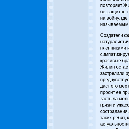
повторяет Жи
беззащитно 
на войну, гд
называемым 
Создатели ф
натуралистич
пленниками и
симпатизируе
красивые бра
Жилин остает
застрелили р
предчувствует
даст его мер
просит ее пр
застыла моль
грязи и ужас
сострадания.
таких ребят,
актуальности