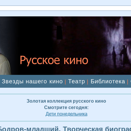
Звезды нашего кино
Театр
Библиотека
|
|
|
|
Золотая коллекция русского кино
Смотрите сегодня:
Дети понедельника
Бодров-младший. Творческая биогр