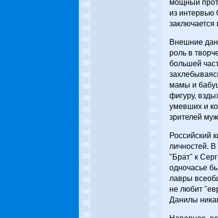
мощный прот
из интервью 
заключается в
Внешние данн
роль в творч
большей част
захлебываясь
мамы и бабуш
фигуру, взды
умевших и ко
зрителей муж
Российский к
личностей. В
"Брат" к Се
одночасье бы
лавры всеобщ
не любит "ев
Данилы ника