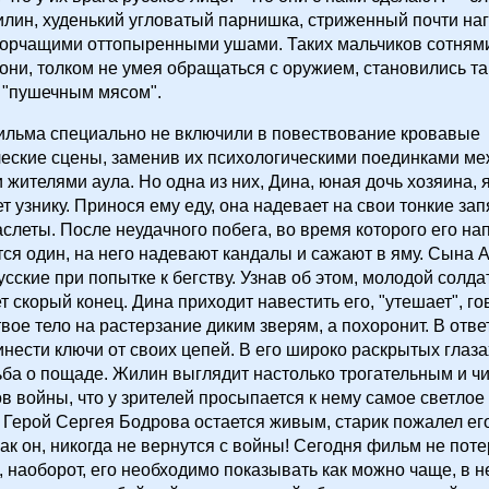
лин, худенький угловатый парнишка, стриженный почти наг
торчащими оттопыренными ушами. Таких мальчиков сотням
е они, толком не умея обращаться с оружием, становились та
"пушечным мясом".
ильма специально не включили в повествование кровавые
еские сцены, заменив их психологическими поединками м
 жителями аула. Но одна из них, Дина, юная дочь хозяина, 
т узнику. Принося ему еду, она надевает на свои тонкие за
слеты. После неудачного побега, во время которого его нап
ся один, на него надевают кандалы и сажают в яму. Сына 
усские при попытке к бегству. Узнав об этом, молодой солда
 скорый конец. Дина приходит навестить его, "утешает", гов
твое тело на растерзание диким зверям, а похоронит. В отве
инести ключи от своих цепей. В его широко раскрытых глаз
ба о пощаде. Жилин выглядит настолько трогательным и ч
ов войны, что у зрителей просыпается к нему самое светлое
 Герой Сергея Бодрова остается живым, старик пожалел его
 как он, никогда не вернутся с войны! Сегодня фильм не пот
, наоборот, его необходимо показывать как можно чаще, в 