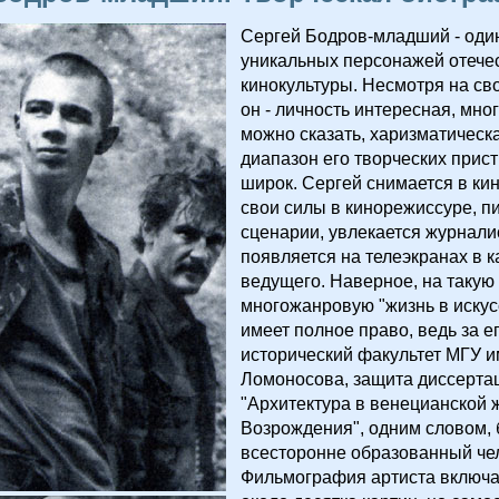
Сергей Бодров-младший - оди
уникальных персонажей отече
кинокультуры. Несмотря на св
он - личность интересная, мно
можно сказать, харизматическа
диапазон его творческих прис
широк. Сергей снимается в кин
свои силы в кинорежиссуре, п
сценарии, увлекается журнали
появляется на телеэкранах в к
ведущего. Наверное, на такую
многожанровую "жизнь в искус
имеет полное право, ведь за е
исторический факультет МГУ 
Ломоносова, защита диссерта
"Архитектура в венецианской 
Возрождения", одним словом, 
всесторонне образованный че
Фильмография артиста включа