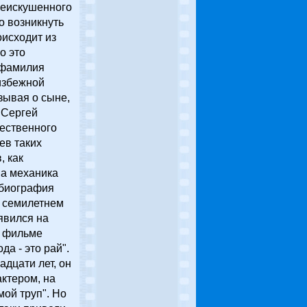
 неискушенного
о возникнуть
оисходит из
о это
 фамилия
избежной
зывая о сыне,
 Сергей
чественного
ев таких
 как
а механика
 биография
 семилетнем
явился на
в фильме
а - это рай".
дцати лет, он
актером, на
мой труп". Но