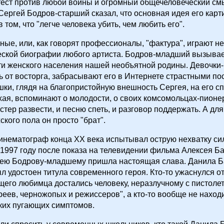
ест против любой войны и огромный общечеловеческий см
Сергей Бодров-старший сказал, что основная идея его кар
 том, что "легче человека убить, чем любить его".
ые, или, как говорят профессионалы, "фактура", играют 
еской биографии любого артиста. Бодров-младший вызывае
и женского населения нашей необъятной родины. Девочки-
 от восторга, забрасывают его в Интернете страстными по
ки, глядя на благопристойную внешность Сергея, на его с
хая, вспоминают о молодости, о своих комсомольцах-пион
стер развести, и песню спеть, и разговор поддержать. А дл
ского пола он просто "брат".
инематограф конца XX века испытывал острую нехватку с
 1997 году после показа на телевидении фильма Алексея Б
ргею Бодрову-младшему пришла настоящая слава. Данила Б
л удостоен титула современного героя. Кто-то ужаснулся от 
его любимца достались человеку, неразлучному с пистоле
реев, черножопых и режиссеров", а кто-то вообще не наход
ких пугающих симптомов.