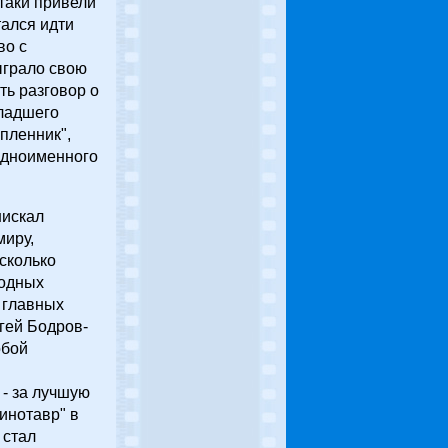
таки привели
тался идти
во с
ыграло свою
ь разговор о
ладшего
 пленник",
одноименного
нискал
миру,
сколько
родных
 главных
гей Бодров-
обой
- за лучшую
инотавр" в
 стал