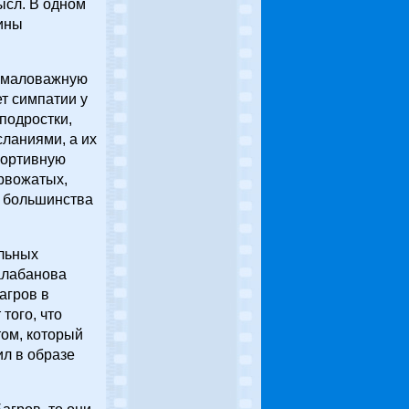
ысл. В одном
тины
немаловажную
т симпатии у
подростки,
сланиями, а их
портивную
ервожатых,
я большинства
ильных
алабанова
агров в
того, что
том, который
ил в образе