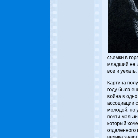
съемки в гор
младший не и
все и уехать.
Картина полу
году была ещ
война в одно
ассоциации 
молодой, но 
почти мальчи
который хоче
отдаленного 
велика знают,