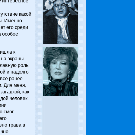
е интересное
утствие какой
ы. Именно
ет его среди
а особое
ришла к
 на экраны
главную роль.
ой и надолго
 все ранее
. Для меня,
загадкой, как
дой человек,
ени
о смог
его
вно трава в
ично