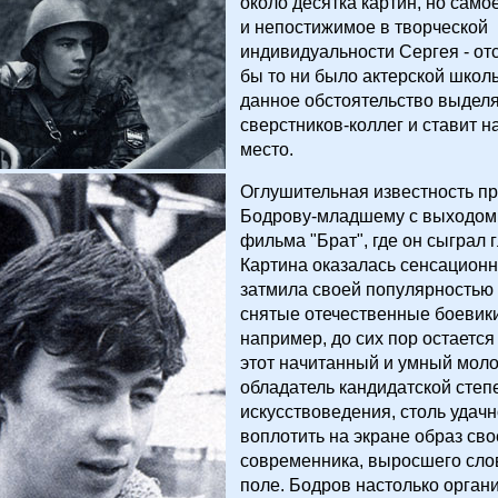
около десятка картин, но само
и непостижимое в творческой
индивидуальности Сергея - отс
бы то ни было актерской школ
данное обстоятельство выделя
сверстников-коллег и ставит н
место.
Оглушительная известность п
Бодрову-младшему с выходом
фильма "Брат", где он сыграл 
Картина оказалась сенсационн
затмила своей популярностью
снятые отечественные боевики
например, до сих пор остается 
этот начитанный и умный моло
обладатель кандидатской степ
искусствоведения, столь удачн
воплотить на экране образ сво
современника, выросшего сло
поле. Бодров настолько орган