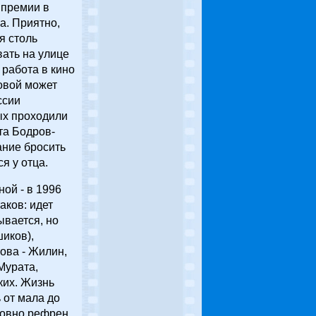
 премии в
а. Приятно,
я столь
вать на улице
 работа в кино
ровой может
ссии
ых проходили
та Бодров-
ание бросить
я у отца.
ой - в 1996
аков: идет
ывается, но
иков),
ова - Жилин,
Мурата,
ких. Жизнь
ь от мала до
словно рефрен