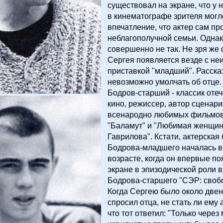
существовал на экране, что у
в кинематографе зрителя могл
впечатление, что актер сам пр
неблагополучной семьи. Однак
совершенно не так. Не зря же
Сергея появляется везде с не
приставкой "младший". Расска
невозможно умолчать об отце.
Бодров-старший - классик оте
кино, режиссер, автор сценари
всенародно любимых фильмов,
"Баламут" и "Любимая женщин
Гаврилова". Кстати, актерская
Бодрова-младшего началась в
возрасте, когда он впервые по
экране в эпизодической роли 
Бодрова-старшего "СЭР: свобод
Когда Сергею было около двена
спросил отца, не стать ли ему 
что тот ответил: "Только через 