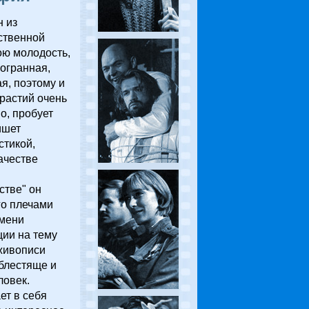
н из
ственной
ою молодость,
гогранная,
я, поэтому и
трастий очень
о, пробует
ишет
стикой,
ачестве
стве" он
го плечами
имени
ции на тему
живописи
блестяще и
ловек.
ет в себя