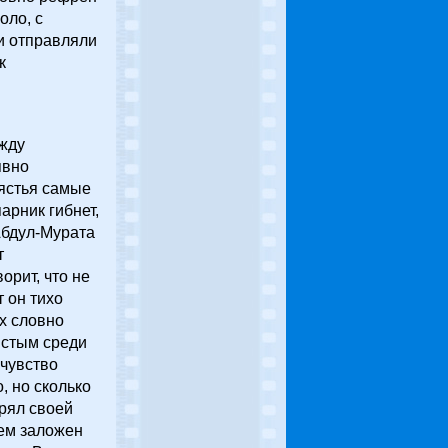
оло, с
и отправляли
к
ежду
явно
пястья самые
арник гибнет,
Абдул-Мурата
т
орит, что не
т он тихо
ах словно
истым среди
 чувство
, но сколько
ерял своей
нем заложен