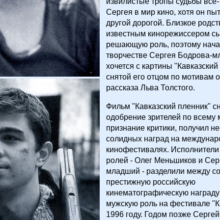
извилистые тропы судьбы все-
Сергея в мир кино, хотя он пы
другой дорогой. Близкое родст
известным кинорежиссером с
решающую роль, поэтому начат
творчестве Сергея Бодрова-м
хочется с картины "Кавказский
снятой его отцом по мотивам 
рассказа Льва Толстого.
Фильм "Кавказский пленник" с
одобрение зрителей по всему 
признание критики, получил не
солидных наград на междуна
кинофестивалях. Исполнители
ролей - Олег Меньшиков и Сер
младший - разделили между с
престижную российскую
кинематографическую награду 
мужскую роль на фестивале "К
1996 году. Годом позже Сергей