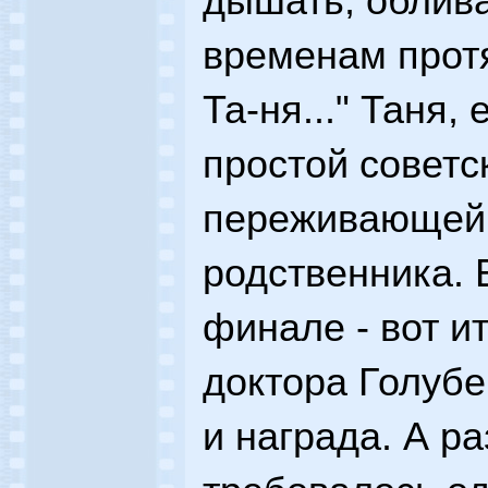
дышать, облива
временам протя
Та-ня..." Таня,
простой советс
переживающей 
родственника. 
финале - вот и
доктора Голубе
и награда. А ра