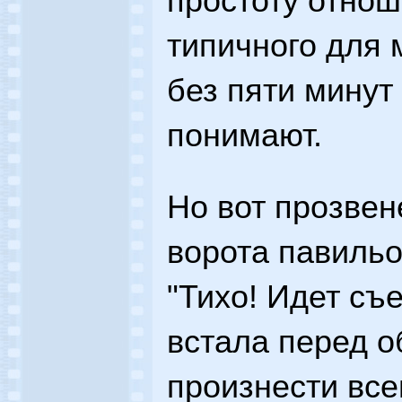
простоту отнош
типичного для м
без пяти минут 
понимают.
Но вот прозвен
ворота павильо
"Тихо! Идет съ
встала перед о
произнести все