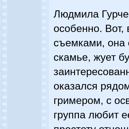
Людмила Гурче
особенно. Вот,
съемками, она 
скамье, жует б
заинтересованн
оказался рядом
гримером, с ос
группа любит е