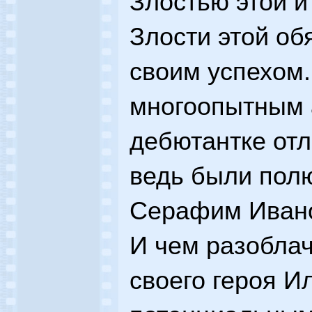
Злостью этой и
Злости этой об
своим успехом.
многоопытным 
дебютантке отл
ведь были полю
Серафим Ивано
И чем разобла
своего героя И