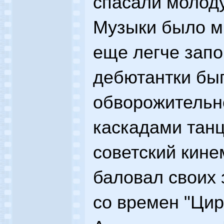
спасали молод
Музыки было мн
еще легче запо
дебютантки бып
обворожительно
каскадами тан
советский кине
баловал своих 
со времен "Цир