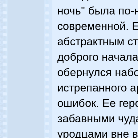
ночь" была по
современной. Е
абстрактным с
доброго начала
обернулся наб
истрепанного 
ошибок. Ее гер
забавными чуд
уродцами вне 