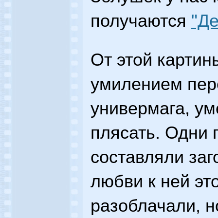
получаются
"Де
От этой картин
умилением пер
универмага, у
плясать. Одни 
составляли заг
любви к ней эт
разоблачали, н