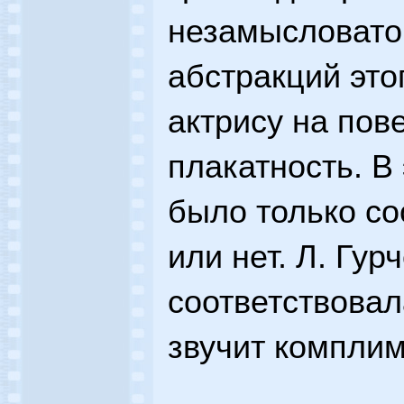
незамысловато
абстракций эт
актрису на пов
плакатность. В
было только со
или нет. Л. Гур
соответствовал
звучит компли