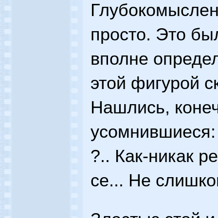
Глубокомысленн
просто. Это бы
вполне определ
этой фигурой с
Нашлись, конеч
усомнившиеся: 
?.. Как-никак р
се... Не слишк