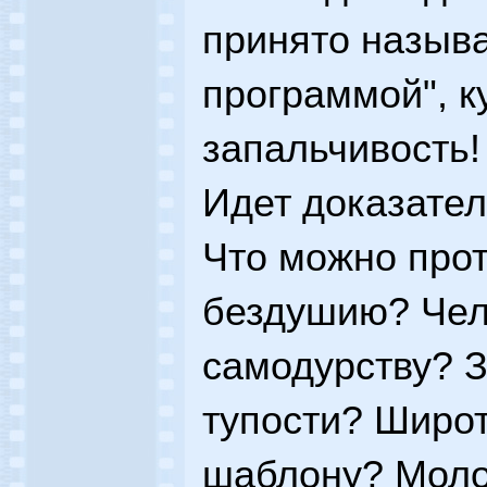
принято назыв
программой", к
запальчивость!
Идет доказател
Что можно про
бездушию? Чел
самодурству? З
тупости? Широт
шаблону? Моло