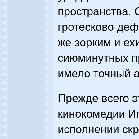
пространства. 
гротесково де
же зорким и е
сиюминутных п
имело точный а
Прежде всего э
кинокомедии Иг
исполнении ск