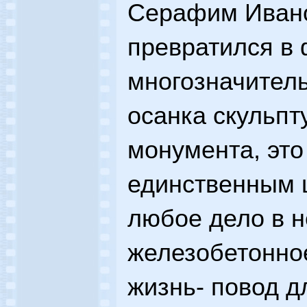
Серафим Ивано
превратился в 
многозначител
осанка скульпт
монумента, это
единственным 
любое дело в н
железобетонно
жизнь- повод дл