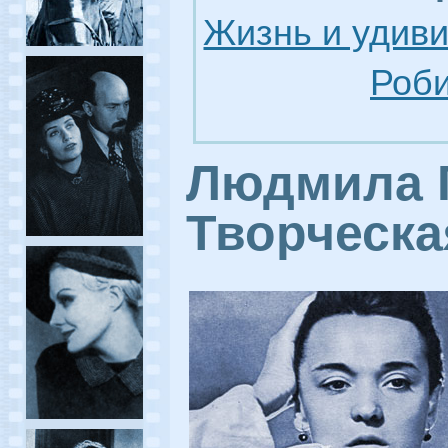
Жизнь и удив
Роби
Людмила Г
Творческа