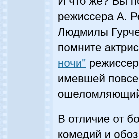
И что же? Вы п
режиссера А. Р
Людмилы Гурчен
помните актри
ночи"
режиссера
имевшей повсе
ошеломляющий
В отличие от 
комедий и обо