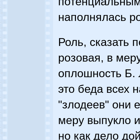
потенциальным
наполнялась ро
Роль, сказать п
розовая, в меру
оплошность Б. 
это беда всех 
"злодеев" они 
меру выпукло и
но как дело дой