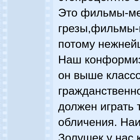
Это фильмы-ме
грезы,фильмы-
потому нежней
Наш конформиз
он выше классо
гражданственно
должен играть 
обличения. На
Золушек у нас к