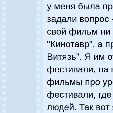
у меня была п
задали вопрос 
свой фильм ни 
"Кинотавр", а 
Витязь". Я им о
фестивали, на
фильмы про уро
фестивали, где
людей. Так вот 