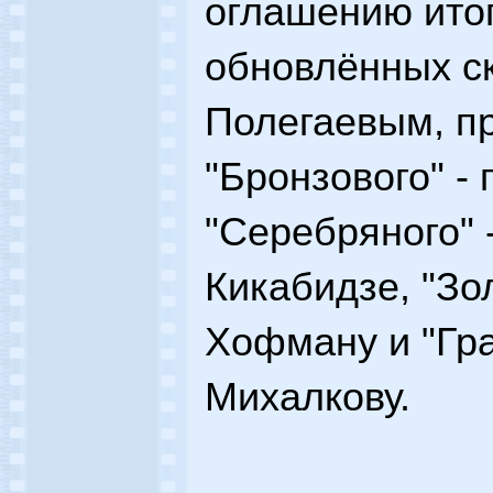
оглашению итог
обновлённых с
Полегаевым, пр
"Бронзового" - 
"Серебряного" 
Кикабидзе, "Зо
Хофману и "Гра
Михалкову.