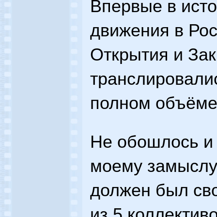
Впервые в ист
движения в Ро
Открытия и За
транслировалис
полном объёме
Не обошлось и 
моему замыслу
должен был св
из 5 коллективо