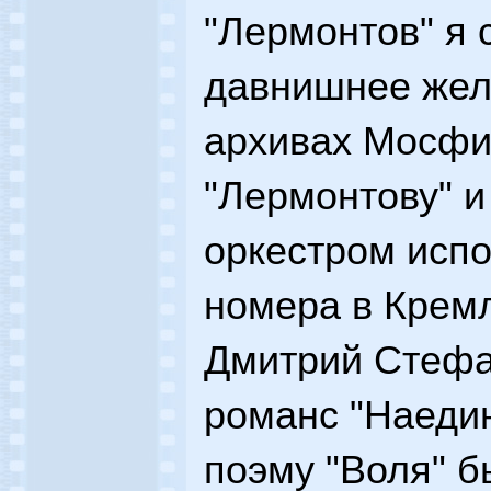
"Лермонтов" я 
давнишнее жел
архивах Мосфи
"Лермонтову" и
оркестром исп
номера в Крем
Дмитрий Стефа
романс "Наедин
поэму "Воля" б