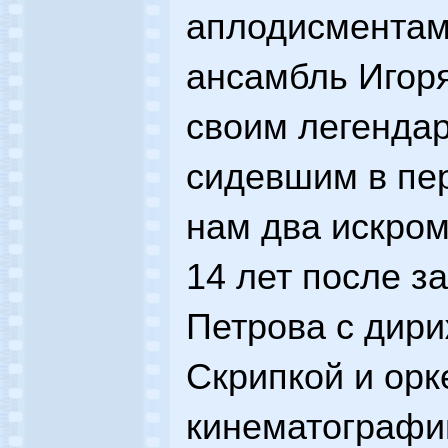
аплодисментам
ансамбль Игоря
своим легенда
сидевшим в пе
нам два искром
14 лет после з
Петрова с дир
Скрипкой и орк
кинематографи