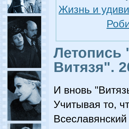
Жизнь и удив
Роби
Летопись 
Витязя". 2
И вновь "Витяз
Учитывая то, ч
Всеславянский