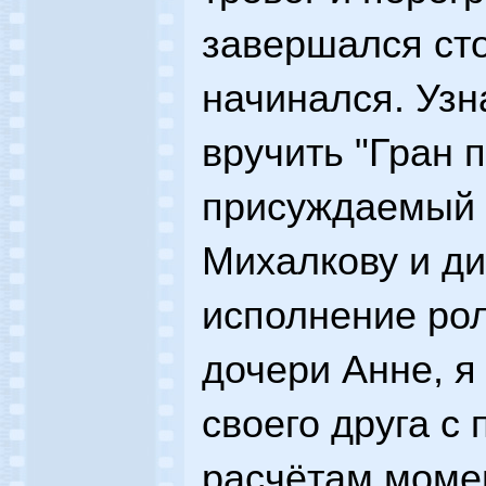
завершался сто
начинался. Уз
вручить "Гран 
присуждаемый с
Михалкову и д
исполнение рол
дочери Анне, я
своего друга с
расчётам момен