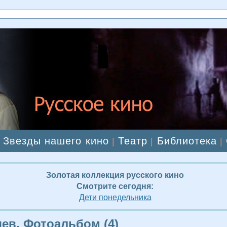
Звезды нашего кино
Театр
Библиотека
|
|
|
|
Золотая коллекция русского кино
Смотрите сегодня:
Дети понедельника
яев. Фотоальбом (4)