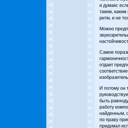
и думаю: есл
таким, каким
ритм, и не то
Можно предпо
звукозритель
настойчивост
Самое порази
гармоничност
отдает предп
соответствие
изобразител
И потому он 
руководствуе
быть равноду
работу компо
найденным, с
по праву при
придумал исп