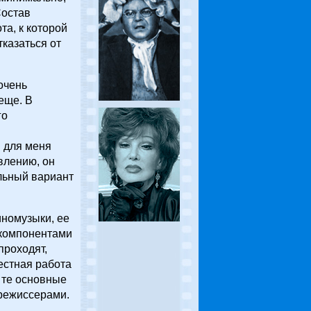
Состав
та, к которой
казаться от
очень
еще. В
го
я для меня
влению, он
льный вариант
иномузыки, ее
 компонентами
проходят,
естная работа
 те основные
 режиссерами.