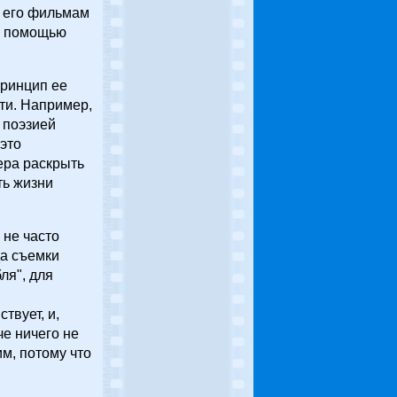
т его фильмам
 с помощью
принцип ее
ти. Например,
 поэзией
это
ера раскрыть
ть жизни
 не часто
да съемки
ля", для
твует, и,
е ничего не
м, потому что