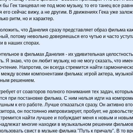
и бы Гек танцевал не под мою музыку, то его танец все рав
 я его сейчас вижу, а не другим. В движениях Гека уже зало
лько ритм, но и характер.
ложить, что Данелия сразу представляет образ фильма как
ный, потому невольно доверяешься его чутью и часто уступ
и в наших спорах.
тельное в фильмах Данелия - их удивительная целостность
ь. Я знаю, что он любит музыку, но не могу сказать, что име
очтение. Напротив, он всегда стремится найти гармоническ
 между всеми компонентами фильма: игрой актера, музыкой
ьным решением.
требует от соавторов полного понимания тех задач, которы
тся при постановке фильма. С ним нельзя идти на компроми
шным к его работе. Лучше отказаться сразу. Он активно вто
зитора, он постоянно импровизирует, пробует, не довольств
тремится найти лучшее и побуждает меня к новым и новым
надлежат многие находки в музыкальном решении фильмов
ользовать свист в музыке фильма "Путь к причалу". В то в