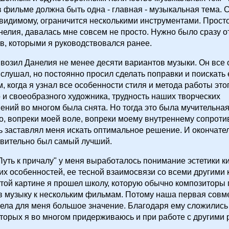
в фильме должна быть одна - главная - музыкальная тема. 
-видимому, ограничится несколькими инструментами. Просто
елия, давалась мне совсем не просто. Нужно было сразу от
в, которыми я руководствовался ранее.
возил Данелия не менее десяти вариантов музыки. Он все 
слушал, но постоянно просил сделать поправки и поискать 
 когда я узнал все особенности стиля и метода работы это
 и своеобразного художника, трудность наших творческих
ний во многом была снята. Но тогда это была мучительна
то, вопреки моей воле, вопреки моему внутреннему сопроти
ь заставлял меня искать оптимальное решение. И окончате
твительно был самый лучший.
уть к причалу" у меня выработалось понимание эстетики к
х особенностей, ее тесной взаимосвязи со всеми другими
той картине я прошел школу, которую обычно композиторы 
в музыку к нескольким фильмам. Потому наша первая совм
ела для меня большое значение. Благодаря ему сложились
торых я во многом придерживаюсь и при работе с другими