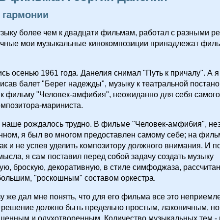
 гармонии
зыку более чем к двадцати фильмам, работал с разными р
ачные мои музыкальные кинокомпозиции принадлежат филь
сь осенью 1961 года. Данелия снимал "Путь к причалу". А я
исав балет "Берег надежды", музыку к театральной постан
 к фильму "Человек-амфибия", неожиданно для себя самог
омпозитора-мариниста.
наше рождалось трудно. В фильме "Человек-амфибия", не
нном, я был во многом предоставлен самому себе; на фил
ак и не успев уделить композитору должного внимания. И п
мысла, я сам поставил перед собой задачу создать музыку
ю, броскую, декоративную, в стиле симфоджаза, рассчита
большим, "роскошным" составом оркестра.
у же дал мне понять, что для его фильма все это неприемл
решение должно быть предельно простым, лаконичным, но 
шенным и одухотворенным. Количество музыкальных тем -