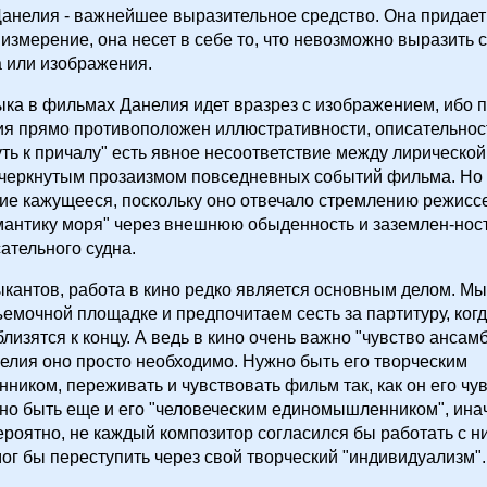
анелия - важнейшее выразительное средство. Она придае
 измерение, она несет в себе то, что невозможно выразить
а или изображения.
ка в фильмах Данелия идет вразрез с изображением, ибо 
ия прямо противоположен иллюстративности, описательнос
ть к причалу" есть явное несоответствие между лирической
дчеркнутым прозаизмом повседневных событий фильма. Но 
ие кажущееся, поскольку оно отвечало стремлению режисс
антику моря" через внешнюю обыденность и заземлен-нос
ательного судна.
ыкантов, работа в кино редко является основным делом. Мы
емочной площадке и предпочитаем сесть за партитуру, ког
лизятся к концу. А ведь в кино очень важно "чувство ансамб
елия оно просто необходимо. Нужно быть его творческим
иком, переживать и чувствовать фильм так, как он его чувс
но быть еще и его "человеческим единомышленником", инач
ероятно, не каждый композитор согласился бы работать с ни
ог бы переступить через свой творческий "индивидуализм".