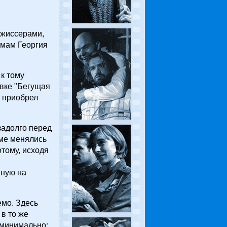
ежиссерами,
мам Георгия
 к тому
овке "Бегущая
о приобрел
задолго перед
ьме менялись
отому, исходя
нную на
емо. Здесь
в то же
 минимально;