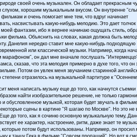
рироде своей очень музыкален. Он обладает прекрасным ч
м слухом, хорошим музыкальным вкусом. Он внутренне "сл
 фильмам и очень помогает мне тем, что вдруг начинает
ать, насвистывать какую-нибудь мелодию. Это дает толчок
моей фантазии, ибо я вернее начинаю ощущать стиль, обра
ки фильма. Объяснить на словах, какая должна быть мелод
ту. Данелия нередко ставит мне какую-нибудь подходящую 
современной или классической музыки. Например, когда нач
 марафоном", он дал мне вначале послушать "Интермеццо"
мса, сказав, что эта мелодия примерно в духе того, что он
ильме. Потом он увлек меня звучанием старинной английс
то степени отразилось на музыкальной партитуре к "Осенне
сит меня написать музыку еще до того, как начнутся съемк
образом найти изобразительное решение, не только гармон
о и обусловленное музыкой, которая будет звучать в фильм
екоторые сцены в картине "Я шагаю по Москве". Но это не 
Еще до того, как я сочиню основную музыкальную тему, Да
вствует ее характер, настроение, ритм, даже знает те музы
 которые потом будут использованы. Например, он просил
ыку к танцу Гека в фильме "Совсем пропащий". Но вот я см