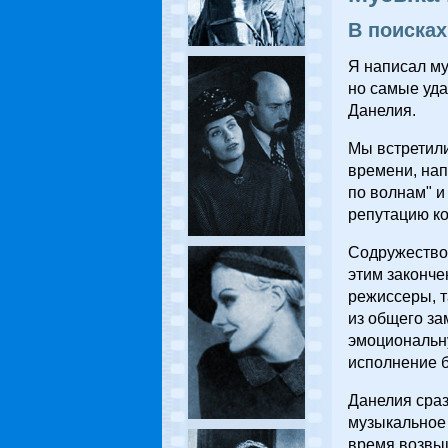
В поисках
Я написал му
но самые уд
Данелия.
Мы встретили
времени, нап
по волнам" и
репутацию к
Содружество 
этим законче
режиссеры, т
из общего за
эмоциональну
исполнение 
Данелия сраз
музыкальное 
время возвы