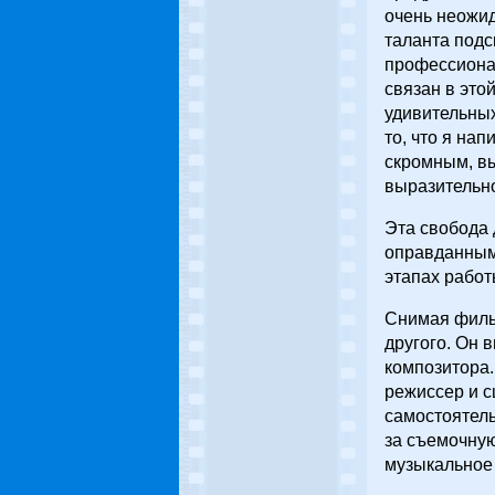
очень неожид
таланта под
профессионал
связан в это
удивительных
то, что я на
скромным, вы
выразительно
Эта свобода 
оправданным
этапах работ
Снимая фильм
другого. Он 
композитора.
режиссер и с
самостоятель
за съемочную
музыкальное