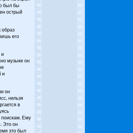
но был бы
жен острый
 образ
аешь его
 и
нно музыке он
ое
 и
ми он
сс, нельзя
ргается в
уясь
 поискам. Ему
. Это он
ремя это был