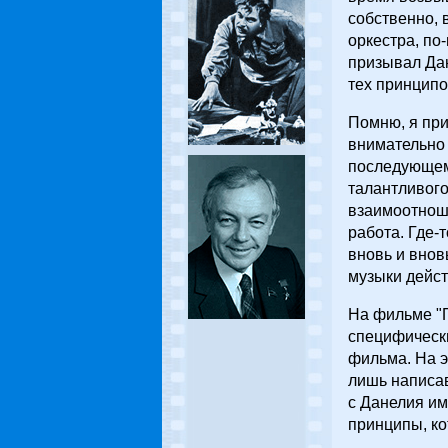
собственно, 
оркестра, по
призывал Дан
тех принципо
Помню, я при
внимательно 
последующем,
талантливого
взаимоотноше
работа. Где-
вновь и внов
музыки дейс
На фильме "П
специфически
фильма. На э
лишь написа
с Данелия им
принципы, ко