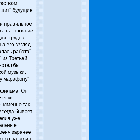
увством
ышит" будущие
 и правильное
з, настроение
ия, трудно
на его взгляд
алась работа"
 из Третьей
 хотел бы
кой музыки,
му марафону".
и фильма. Он
ически
е. Именно так
всегда бывает
нелия уже
кальные
 меня заранее
отрю на экран