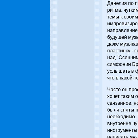
Данелия по п
ритма, чутки
темы к своим
импровизиров
направление 
будущей музы
даже музыкан
пластинку - 
над "Осенним
симфонии Бра
услышать в ф
что в какой-
Часто он про
хочет таким 
связанное, н
были сняты н
необходимо. 
внутренне чу
инструменты,
написать муз