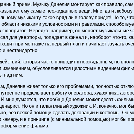
анный прием. Музыку Данелия монтирует, как правило, сам
сказывает ему самые неожиданные вещи. Мне, да и любому
ьному музыканту, такое вряд ли в голову придет! Но то, чт
й области никакими условностями и правилами, способству
 сюрпризов. Нередко, например, он меняет музыкальные ча
писал для увертюры, попадает в финал и, наоборот, что-то, 
ходит при монтаже на первый план и начинает звучать оче
 и нестандартно.
действий, которая часто приводит к неожиданным, но впол
 изменениям, обусловливается целостным видением фильм
ы над ним.
, Данелия живет только его проблемами, полностью отключ
внутренне проделывает работу оператора, художника, актер
 И мне думается, что вообще Данелия может делать фильм
ценарист. Но он и талантливый художник. И, конечно, мог б
но, без всякой помощи сделать декорации и костюмы. Он мо
 камеру, и в принципе (с минимальной помощью) мог бы п
 оформление фильма.