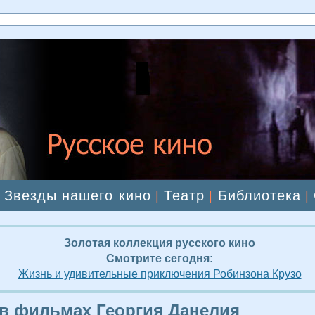
Звезды нашего кино
Театр
Библиотека
|
|
|
|
Золотая коллекция русского кино
Смотрите сегодня:
Жизнь и удивительные приключения Робинзона Крузо
в фильмах Георгия Данелия