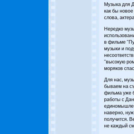
Музыка для Д
как бы новое
слова, актер
Нередко музы
использован
в фильме "Пу
музыки и по
несоответств
"высокую ром
моряков спас
Для нас, муз
бываем на съ
фильма уже б
работы с Дан
единомышленн
наверно, нуж
получится. В
не каждый см