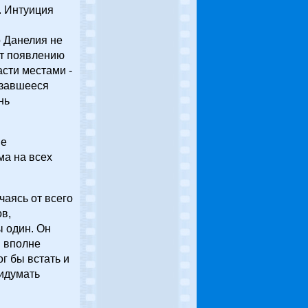
. Интуиция
о Данелия не
ет появлению
сти местами -
казавшееся
нь
не
а на всех
аясь от всего
ов,
ы один. Он
ы вполне
г бы встать и
ридумать