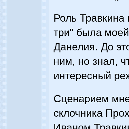
Роль Травкина 
три" была моей
Данелия. До эт
ним, но знал, ч
интересный ре
Сценарием мне
склочника Прох
Иваном Травки