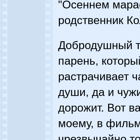
"Осеннем мараф
родственник Ко
Добродушный та
парень, которы
растрачивает ч
души, да и чуж
дорожит. Вот в
моему, в филь
чрезвычайно т