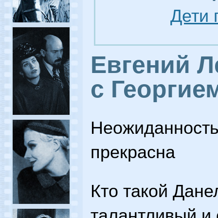
Дети 
Евгений Л
с Георгие
Неожиданность 
прекрасна
Кто такой Дане
талантливый и