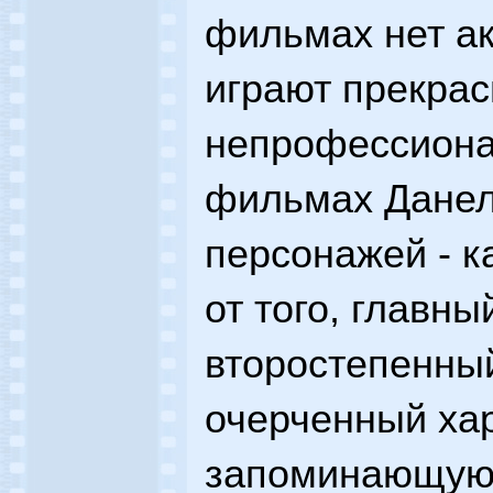
фильмах нет ак
играют прекра
непрофессиона
фильмах Данел
персонажей - к
от того, главны
второстепенный
очерченный хар
запоминающуюс