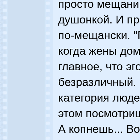
просто мещани
душонкой. И пр
по-мещански. "
когда жены дома
главное, что эго
безразличный.
категория люде
этом посмотриш
А копнешь... В