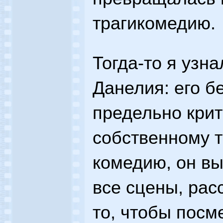
трагикомедию.
Тогда-то я узн
Данелия: его б
предельно крит
собственному т
комедию, он в
все сцены, рас
то, чтобы посм