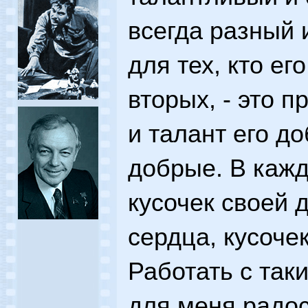
всегда разный
для тех, кто ег
вторых, - это 
и талант его д
добрые. В кажд
кусочек своей 
сердца, кусоче
Работать с так
для меня радос