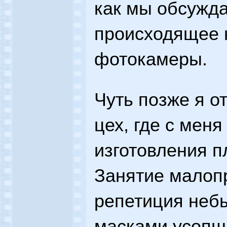
как мы обсужда
происходящее н
фотокамеры.
Чуть позже я о
цех, где с меня
изготовления п
Занятие малопр
репетиция неб
масками усопш