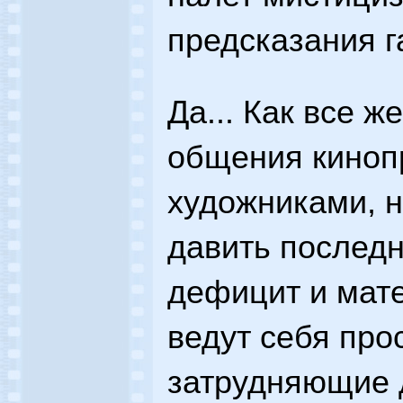
предсказания га
Да... Как все ж
общения киноп
художниками, н
давить последн
дефицит и мат
ведут себя прос
затрудняющие 