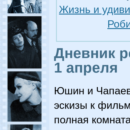
Жизнь и удив
Роби
Дневник р
1 апреля
Юшин и Чапаев
эскизы к фильм
полная комнат