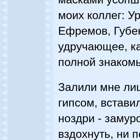
моих коллег: У
Ефремов, Губе
удручающее, ка
полной знакомы
Залили мне ли
гипсом, встави
ноздри - замур
вздохнуть, ни 