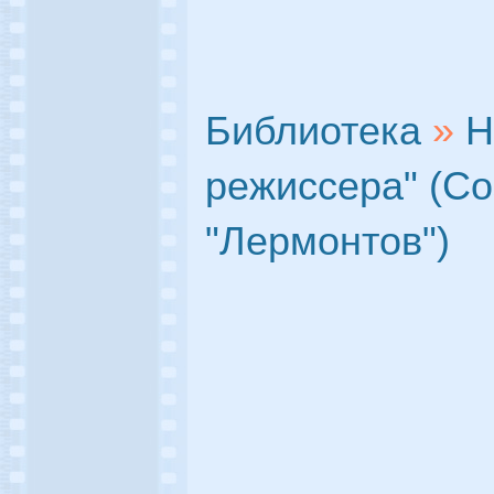
Библиотека
»
Н
режиссера" (С
"Лермонтов")