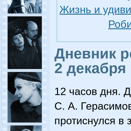
Жизнь и удив
Роби
Дневник р
2 декабря
12 часов дня. 
С. А. Герасимов
протиснулся в 