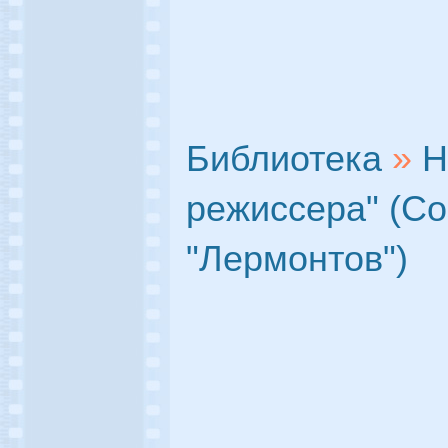
Библиотека
»
Н
режиссера" (С
"Лермонтов")