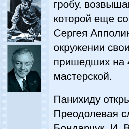
гробу, возвыша
которой еще со
Сергея Апполи
окружении свои
пришедших на 4
мастерской.
Панихиду откры
Преодолевая сл
Бондарчук, И. В