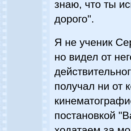
знаю, что ты и
дорого".
Я не ученик Се
но видел от нег
действительног
получал ни от к
кинематографис
постановкой "В
ходатаем за мо