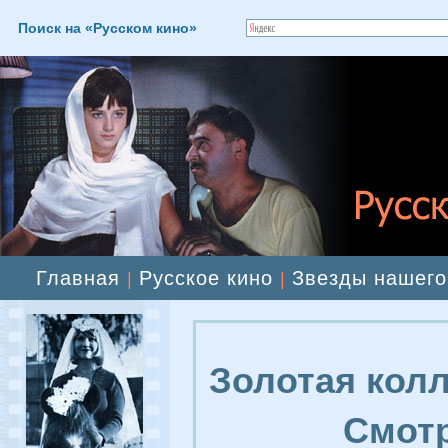
Поиск на «Русском кино»
Главная
Русское кино
Звезды нашего
|
|
Золотая колл
Смотр