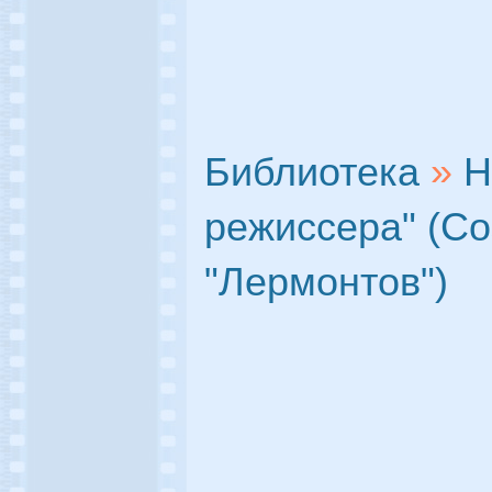
Библиотека
»
Н
режиссера" (С
"Лермонтов")