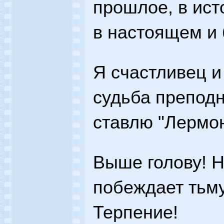
прошлое, в ист
в настоящем и
Я счастливец и
судьба преподн
ставлю "Лермон
Выше голову! Н
побеждает тьму
Терпение!