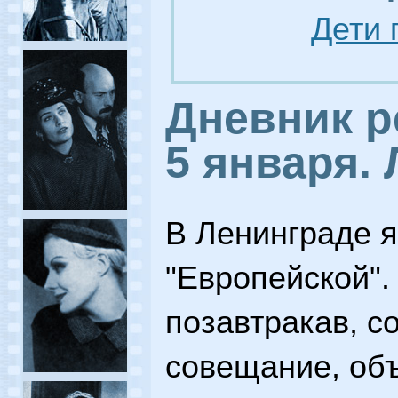
Дети 
Дневник р
5 января.
В Ленинграде я
"Европейской".
позавтракав, с
совещание, объ