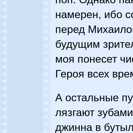
намерен, ибо с
перед Михаило
будущим зрител
моя понесет чи
Героя всех вре
А остальные пу
лязгают зубами
джинна в бутыл