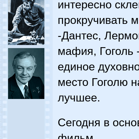
интересно скле
прокручивать 
-Дантес, Лермо
мафия, Гоголь 
единое духовно
место Гоголю н
лучшее.
Сегодня в осно
фильм.