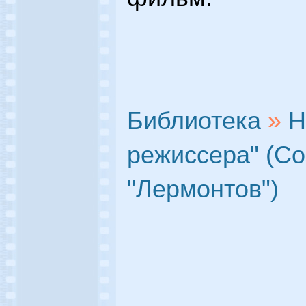
Библиотека
»
Н
режиссера" (С
"Лермонтов")