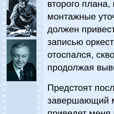
второго плана,
монтажные уточ
должен привест
записью оркест
отоспался, скв
продолжая выв
Предстоят посл
завершающий м
приведет меня 