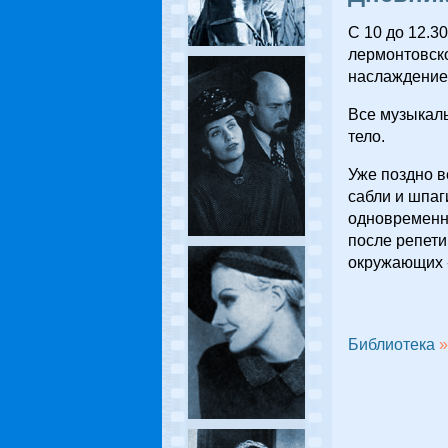
С 10 до 12.3
лермонтовско
наслаждение:
Все музыкаль
тело.
Уже поздно 
сабли и шпаг
одновременно
после репети
окружающих -
Библиотека
»