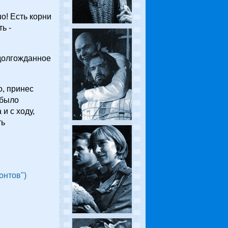
о! Есть корни
ь -
 долгожданное
, принес
 было
и с ходу,
ть
онтов")