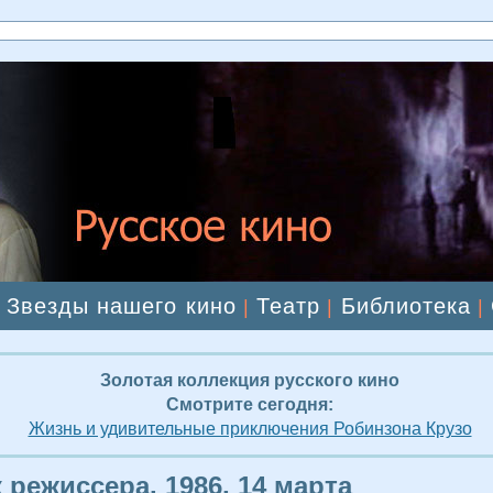
Звезды нашего кино
Театр
Библиотека
|
|
|
|
Золотая коллекция русского кино
Смотрите сегодня:
Жизнь и удивительные приключения Робинзона Крузо
 режиссера. 1986, 14 марта