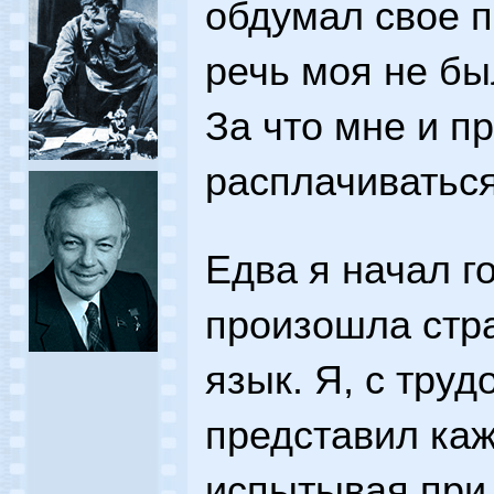
обдумал свое п
речь моя не б
За что мне и п
расплачиваться
Едва я начал г
произошла стра
язык. Я, с тру
представил каж
испытывая при 