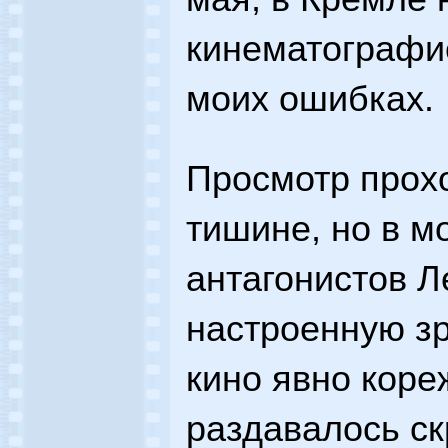
кинематографис
моих ошибках.
Просмотр прох
тишине, но в м
антагонистов Л
настроенную з
кино явно коре
раздавалось с