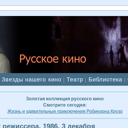
Звезды нашего кино
Театр
Библиотека
|
|
|
|
Золотая коллекция русского кино
Смотрите сегодня:
Жизнь и удивительные приключения Робинзона Крузо
 режиссера. 1986, 3 декабря