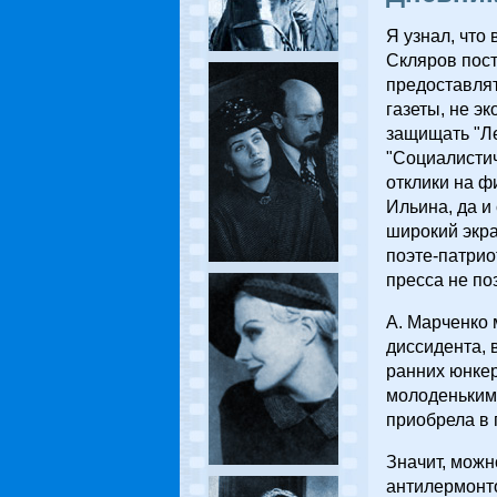
Я узнал, что
Скляров пост
предоставлят
газеты, не э
защищать "Ле
"Социалисти
отклики на ф
Ильина, да и
широкий экра
поэте-патрио
пресса не по
А. Марченко 
диссидента, 
ранних юнкер
молоденьким 
приобрела в п
Значит, можн
антилермонт