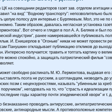
 в ЦК на совещании редакторов газет зав. отделом агитации
авил "на вид" "Водному транспорту": непозволительно был
ь целую полосу для интервью с Бурляевым. Мол, это не п
кономно. Таким образом, давалась негласная установка газе
рмонтова". Вот отчего и глядел в пол А. А. Беляев и был по
ческой индустрии", ранее намеревавшейся публиковать по
ильм. И. Енишерлов в "Огоньке" никак не может провести р
 сам Панушкин откладывает публикацию откликов до выход
н. Интересно получается: травить и топтать картину о вели
те можно спокойно, а защищать патриотический фильм "сов
зволяет.
может свободно распинать М. Ю. Лермонтова, выдавая его 
выставлять поэта не русским, а шотландцем, низводить до у
ских поэм с нецензурностями, называть "убиенным за хреб
поручиком", негодовать на то, что "страсть к идеализации 
оследние годы характер почти эпидемической хвори" и т. д. и
о безнаказанно проводить антирусские, антипатриотические
овские, антинародные мысли. А противоположные компете