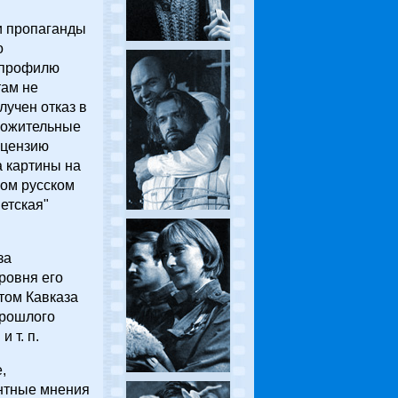
 и пропаганды
о
о профилю
там не
лучен отказ в
ложительные
ецензию
а картины на
ком русском
етская"
за
ровня его
том Кавказа
прошлого
 т. п.
,
нтные мнения