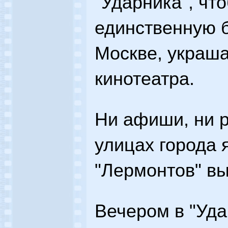
"Ударника", чт
единственную 
Москве, украш
кинотеатра.
Ни афиши, ни 
улицах города я
"Лермонтов" вы
Вечером в "Уда