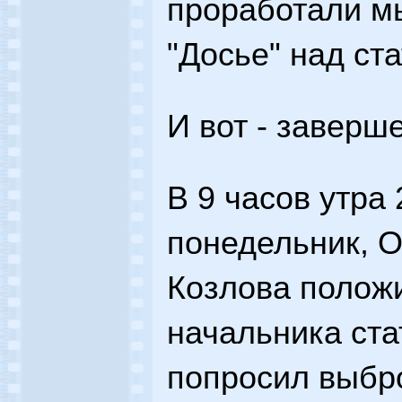
проработали м
"Досье" над ст
И вот - заверш
В 9 часов утра
понедельник, 
Козлова положи
начальника ста
попросил выбр