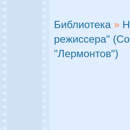
Библиотека
»
Н
режиссера" (С
"Лермонтов")