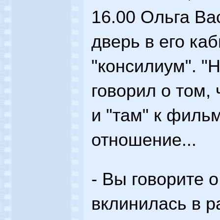
16.00 Ольга Ва
дверь в его каб
"консилиум". "Н
говорил о том,
и "там" к филь
отношение...
- Вы говорите о
вклинилась в р