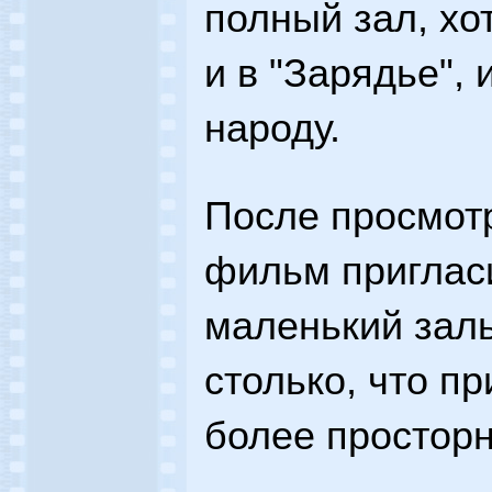
полный зал, хо
и в "Зарядье",
народу.
После просмот
фильм пригласи
маленький заль
столько, что п
более простор