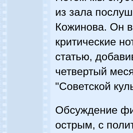
из зала послуш
Кожинова. Он в
критические но
статью, добавив
четвертый меся
"Советской куль
Обсуждение фи
острым, с поли