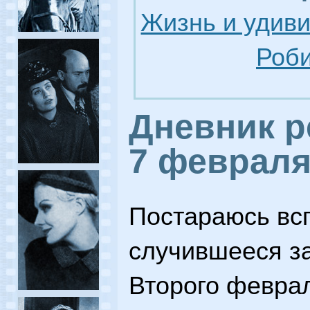
Жизнь и удив
Роби
Дневник р
7 феврал
Постараюсь вс
случившееся за
Второго феврал