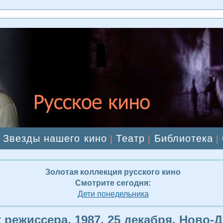
Звезды нашего кино
Театр
Библиотека
|
|
|
|
Золотая коллекция русского кино
Смотрите сегодня:
Дети понедельника
 режиссера. 1987, 25 декабря. Ново-