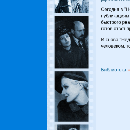
Сегодня в "Н
публикациям 
быстрого реа
готов ответ 
И снова "Нед
человеком, т
Библиотека
»