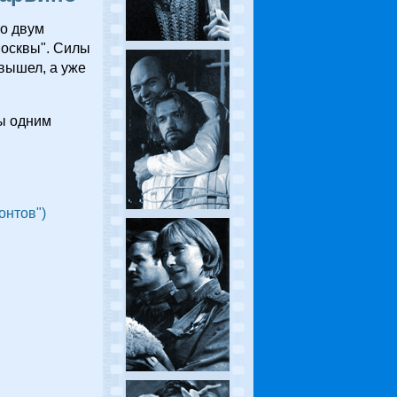
по двум
Москвы". Силы
вышел, а уже
ны одним
онтов")