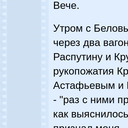
Вече.
Утром с Белов
через два ваго
Распутину и К
рукопожатия Кр
Астафьевым и 
- "раз с ними п
как выяснилось