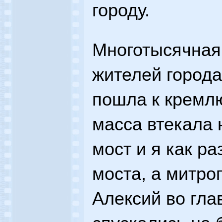
городу.
Многотысячная 
жителей город
пошла к кремлю
масса втекала 
мост и я как р
моста, а митро
Алексий во гла