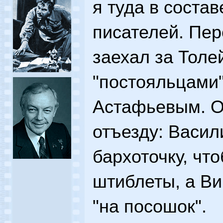
я туда в соста
писателей. Пер
заехал за Толе
"постояльцами" 
Астафьевым. О
отъезду: Васил
бархоточку, чт
штиблеты, а Ви
"на посошок".