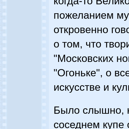
когда-то Велик
пожеланием му
откровенно гов
о том, что твор
"Московских нов
"Огоньке", о в
искусстве и кул
Было слышно, 
соседнем купе 