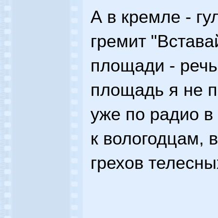
А в кремле - гу
гремит "Встава
площади - речь
площадь я не 
уже по радио в
к вологодцам, в
грехов телесны