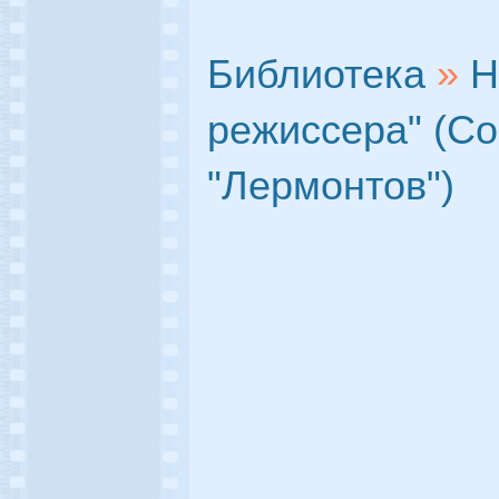
Библиотека
»
Н
режиссера" (С
"Лермонтов")