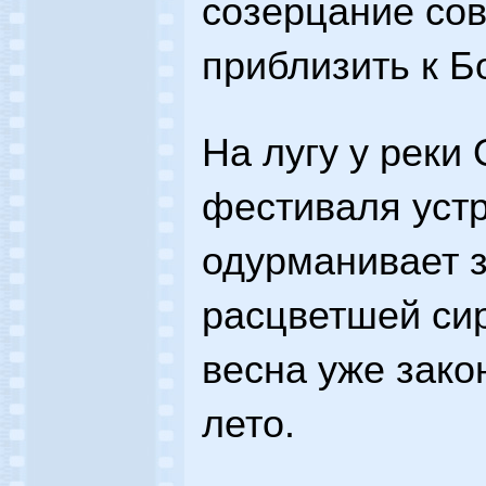
созерцание со
приблизить к Бо
На лугу у реки 
фестиваля устр
одурманивает з
расцветшей сир
весна уже зако
лето.