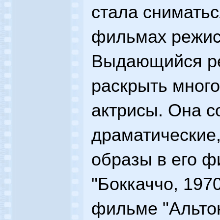
стала сниматьс
фильмах режис
Выдающийся р
раскрыть мног
актрисы. Она с
драматические,
образы в его ф
"Боккаччо, 1970
фильме "Альтон