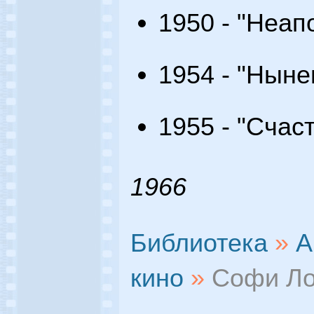
1950 - "Неап
1954 - "Нын
1955 - "Счас
1966
Библиотека
»
А
кино
»
Софи Л