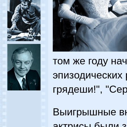
том же году на
эпизодических
грядеши!", "Сер
Выигрышные в
актрисы были 