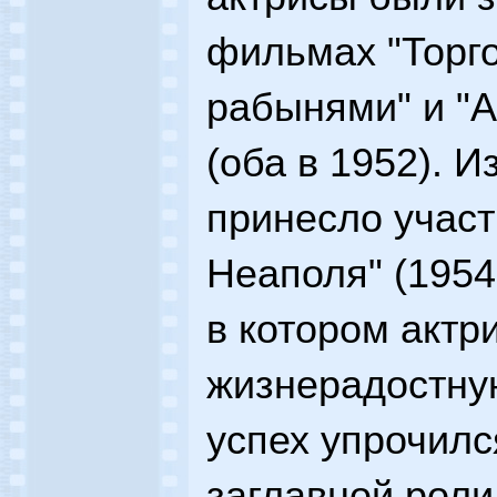
фильмах "Торг
рабынями" и "
(оба в 1952). 
принесло участ
Неаполя" (1954
в котором актр
жизнерадостну
успех упрочилс
заглавной рол