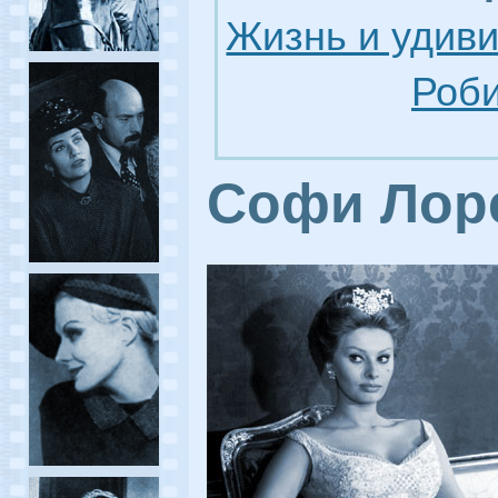
Жизнь и удив
Роби
Софи Лор