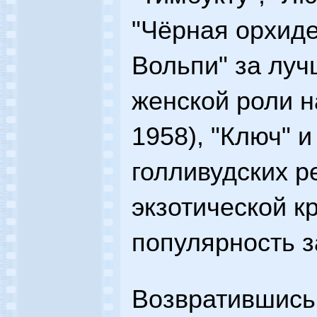
"Чёрная орхиде
Вольпи" за лу
женской роли н
1958), "Ключ" 
голливудских р
экзотической к
популярность з
Возвратившись 