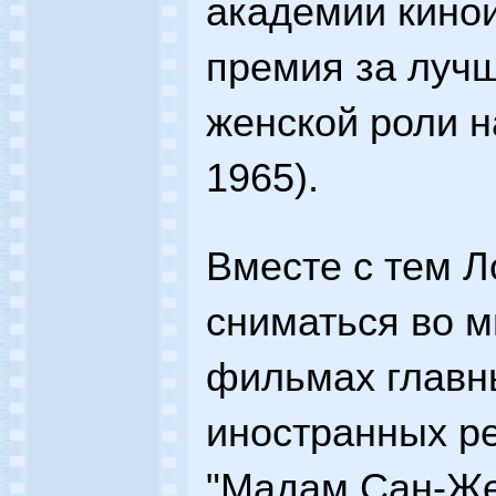
академии кинои
премия за луч
женской роли н
1965).
Вместе с тем 
сниматься во м
фильмах главн
иностранных ре
"Мадам Сан-Же