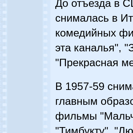
До отъезда в 
снималась в Ит
комедийных фил
эта каналья", "
"Прекрасная ме
В 1957-59 сним
главным образо
фильмы "Мальч
"Тимбукту", "Л