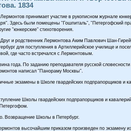
ова. 1834
 Лермонтов принимает участие в рукописном журнале юнке
ря". Здесь были помещены "Гошпиталь", "Петергофский пра
ругие "юнкерские" стихотворения.
 Друг и родственник Лермонтова Аким Павлович Шан-Гирей
ербург для поступления в Артиллерийское училище и посе
евой, где часто встречался с Лермонтовым.
ина года. По заданию преподавателя русской словесности В
рмонтов написал "Панораму Москвы".
личные экзамены в Школе гвардейских подпрапорщиков и к
ступление Школы гвардейских подпрапорщиков и кавалери
 Петергофом.
ло. Возвращение Школы в Петербург.
ермонтов высочайшим приказом произведен по экзамену из