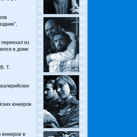
ров
здник",
 переехал из
лился в доме
. Т.
авалерийских
йских юнкеров
 юнкеров в