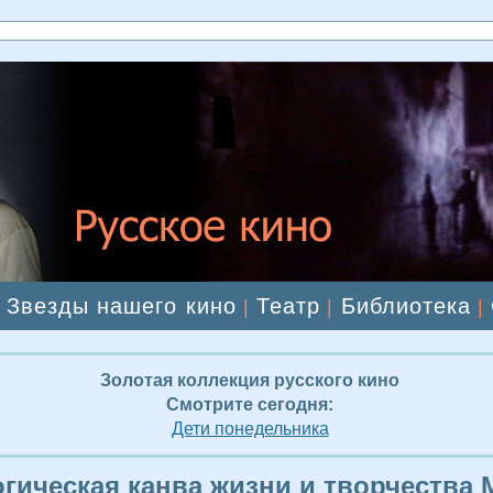
Звезды нашего кино
Театр
Библиотека
|
|
|
|
Золотая коллекция русского кино
Смотрите сегодня:
Дети понедельника
гическая канва жизни и творчества 