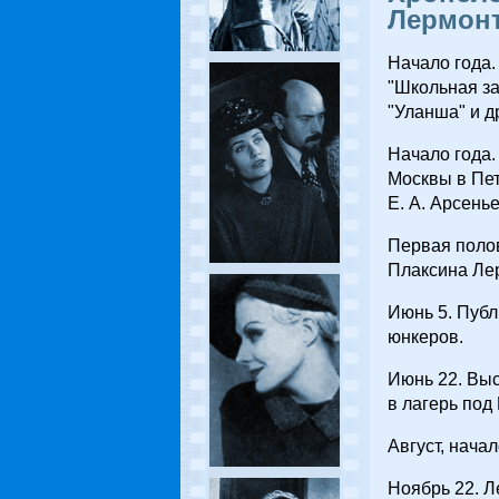
Лермонт
Начало года.
"Школьная за
"Уланша" и д
Начало года.
Москвы в Пет
Е. А. Арсень
Первая полов
Плаксина Ле
Июнь 5. Пуб
юнкеров.
Июнь 22. Вы
в лагерь под
Август, нача
Ноябрь 22. Л