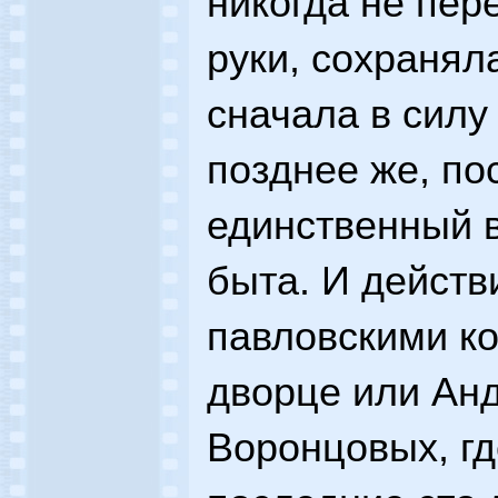
никогда не пер
руки, сохранял
сначала в силу
позднее же, пос
единственный в
быта. И действ
павловскими к
дворце или Ан
Воронцовых, гд