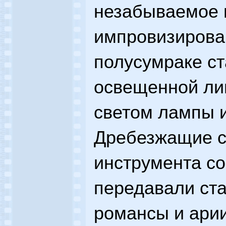
незабываемое в
импровизирова
полусумраке ст
освещенной л
светом лампы и
Дребезжащие с
инструмента с
передавали ст
романсы и арии