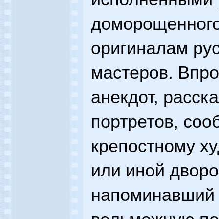
доморощенного
оригиналам рус
мастеров. Впро
анекдот, расск
портретов, соо
крепостному ху
или иной двор
напоминавший