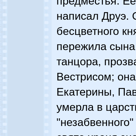
предместья. Ее
написал Друэ.
бесцветного кн
пережила сына 
танцора, прозв
Вестрисом; она
Екатерины, Пав
умерла в царс
"незабвенного"