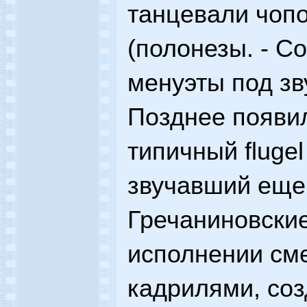
танцевали чоп
(полонезы. - Со
менуэты под зв
Позднее появил
типичный flugel
звучавший еще 
Гречаниновски
исполнении см
кадрилями, со