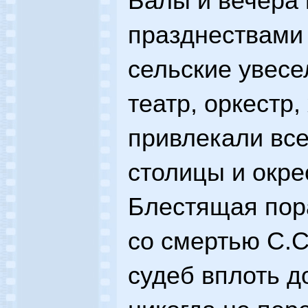
Балы и вечера
празднествами 
сельские увесе
театр, оркестр,
привлекали все
столицы и окре
Блестящая пор
со смертью С.С
судеб вплоть д