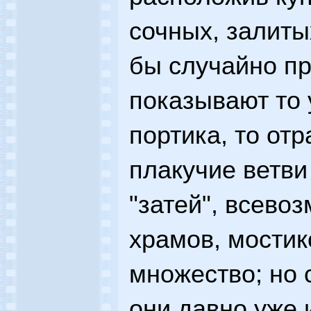
сочных, залиты
бы случайно п
показывают то 
портика, то от
плакучие ветви
"затей", всево
храмов, мостик
множество; но 
они давно уже 