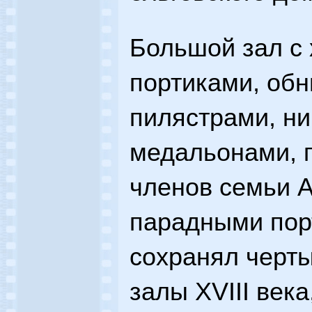
Большой зал с
портиками, об
пилястрами, н
медальонами,
членов семьи А
парадными пор
сохранял черт
залы XVIII века