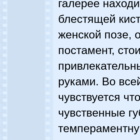
галерее находи
блестящей кист
женской позе, 
постамент, сто
привлекательн
руками. Во все
чувствуется чт
чувственные г
темпераментну