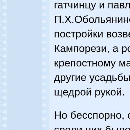
гатчинцу и па
П.Х.Обольянино
постройки воз
Кампорези, а 
крепостному ма
другие усадьб
щедрой рукой.
Но бесспорно,
среди них было