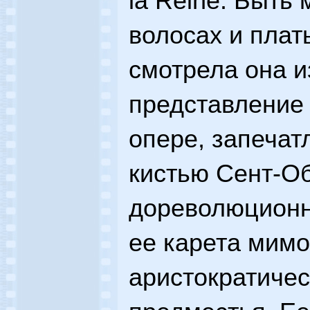
la Reine. Быть 
волосах и пла
смотрела она и
представление
опере, запеча
кистью Сент-О
дореволюционн
ее карета мимо
аристократиче