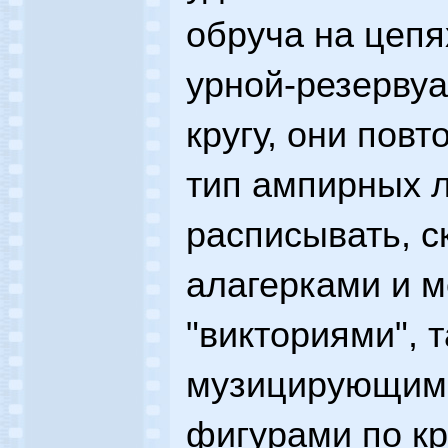
обруча на цеп
урной-резерву
кругу, они пов
тип ампирных 
расписывать, с
алагерками и 
"викториями",
музицирующим
фигурами по кр