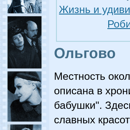
Жизнь и удив
Роби
Ольгово
Местность окол
описана в хрон
бабушки". Зде
славных красот