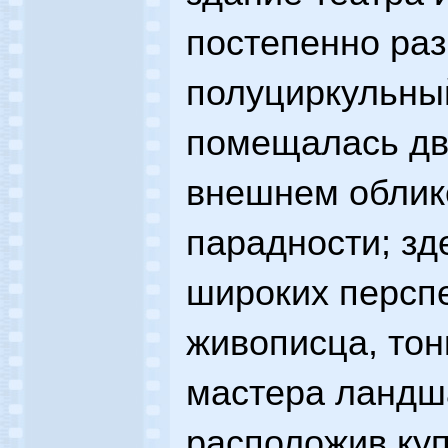
постепенно ра
полуциркульный
помещалась дв
внешнем облик
парадности; зд
широких перспе
живописца, тон
мастера ландша
расположив ку