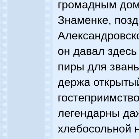
громадным дом
Знаменке, поз
Александровск
он давал здес
пиры для званы
держа открытый
гостеприимство
легендарны даж
хлебосольной н