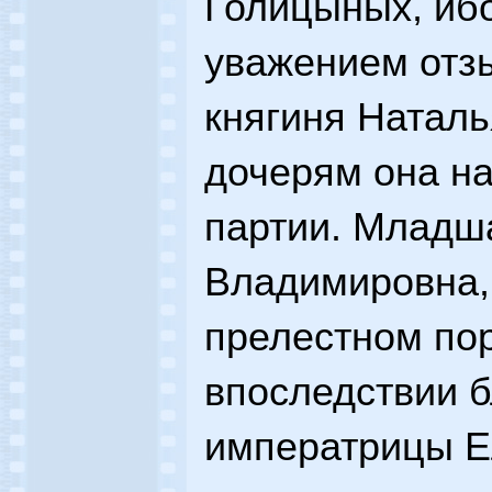
Голицыных, ибо
уважением отз
княгиня Наталь
дочерям она н
партии. Младш
Владимировна,
прелестном пор
впоследствии б
императрицы Е