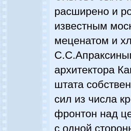
расширено и р
известным мос
меценатом и х
С.С.Апраксины
архитектора Ка
штата собстве
сил из числа к
фронтон над ц
с одной сторо