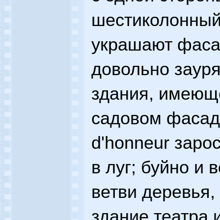
шестиколонный 
украшают фаса
довольно заур
здания, имеющ
садовом фасаде
d'honneur заро
в луг; буйно и 
ветви деревья,
здание театра 