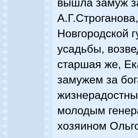
вышла замуж за
А.Г.Строганова
Новгородской г
усадьбы, возв
старшая же, Ек
замужем за бог
жизнерадостны
молодым генер
хозяином Ольго