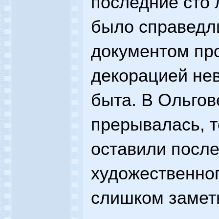
последние сто 
было справедл
документом пр
декорацией не
быта. В Ольгов
прерывалась, т
оставили посл
художественно
слишком замет