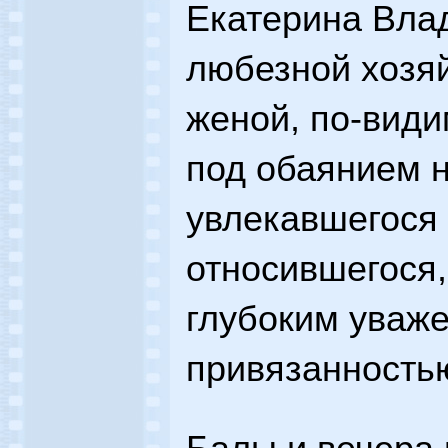
Екатерина Вла
любезной хозяй
женой, по-вид
под обаянием н
увлекавшегося 
относившегося,
глубоким уваж
привязанность