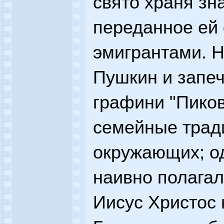
свято храня зн
переданное ей
эмигрантами. Н
Пушкин и запеч
графини "Пиков
семейные тради
окружающих; од
наивно полагал
Иисус Христос