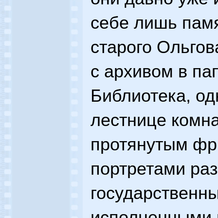
себе лишь памя
старого Ольгов
с архивом в па
Библиотека, од
лестнице комна
протянутым фр
портретами ра
государственны
исполненными 