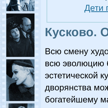
Дети 
Кусково. 
Всю смену худо
всю эволюцию 
эстетической к
дворянства мож
богатейшему м