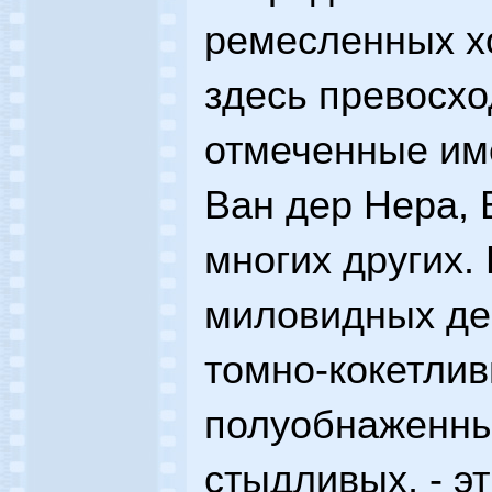
ремесленных х
здесь превосх
отмеченные им
Ван дер Нера, В
многих других.
миловидных де
томно-кокетлив
полуобнаженны
стыдливых, - эт