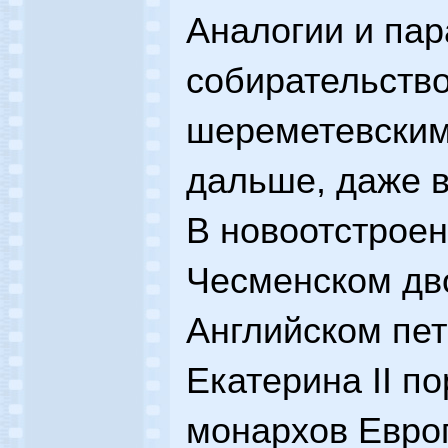
Аналогии и па
собирательств
шереметевским
дальше, даже в
В новоотстрое
Чесменском дво
Английском пе
Екатерина II п
монархов Европ