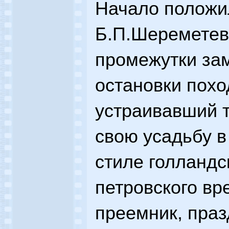
Начало положи
Б.П.Шереметев,
промежутки зам
остановки похо
устраивавший 
свою усадьбу 
стиле голландс
петровского вр
преемник, пра