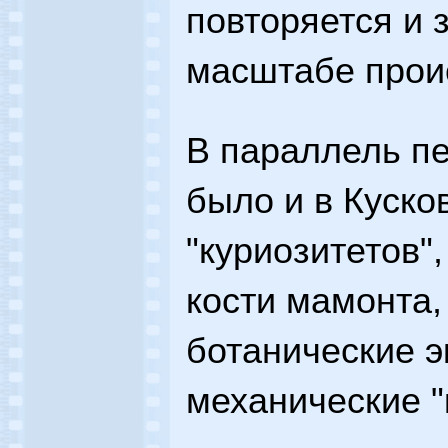
повторяется и з
масштабе проис
В параллель п
было и в Куско
"куриозитетов"
кости мамонта,
ботанические э
механические "