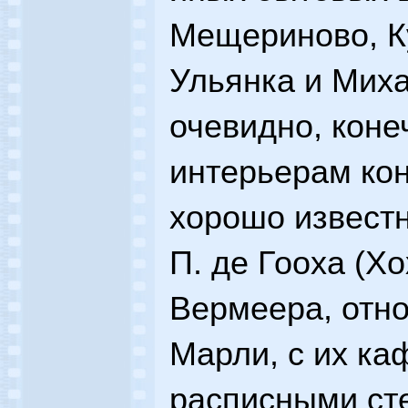
Мещериново, Ку
Ульянка и Мих
очевидно, коне
интерьерам кон
хорошо извест
П. де Гооха (Хо
Вермеера, отн
Марли, с их к
расписными ст