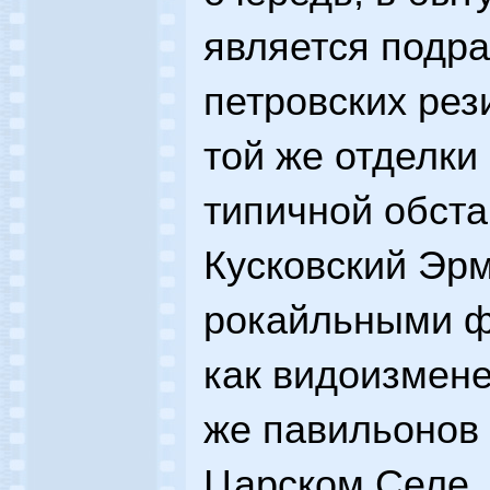
является подр
петровских рез
той же отделки
типичной обста
Кусковский Эрм
рокайльными ф
как видоизмен
же павильонов 
Царском Селе, 