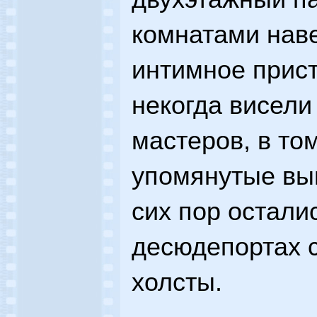
комнатами наве
интимное прис
некогда висели
мастеров, в то
упомянутые выш
сих пор остали
десюдепортах 
холсты.