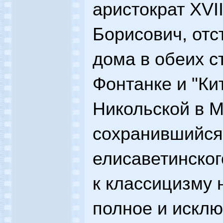
аристократ XVI
Борисович, отс
дома в обеих с
Фонтанке и "Ки
Никольской в М
сохранившийся
елисаветинског
к классицизму 
полное и исклю