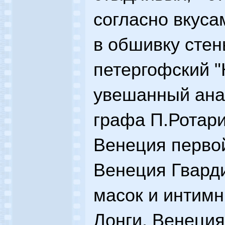
согласно вкуса
в обшивку стен
петергофский "
увешанный ана
графа П.Ротари
Венеция первой
Венеция Гварди
масок и интим
Лонги, Венеция