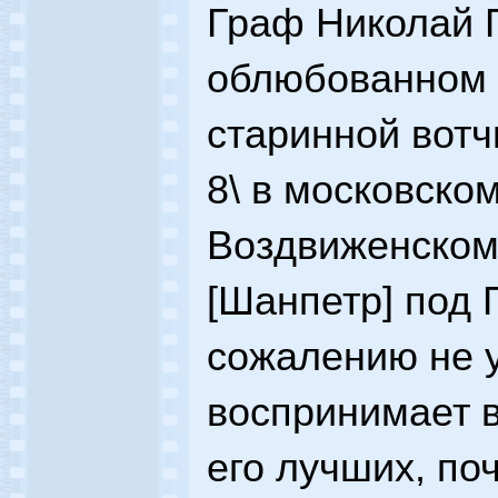
Граф Николай 
облюбованном 
старинной вотч
8\ в московско
Воздвиженском
[Шанпетр] под 
сожалению не 
воспринимает 
его лучших, по