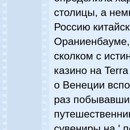
столицы, а нем
Россию китайс
Ораниенбауме,
сколком с исти
казино на Terra
о Венеции вспо
раз побывавший
путешественник
сувениры на ' 