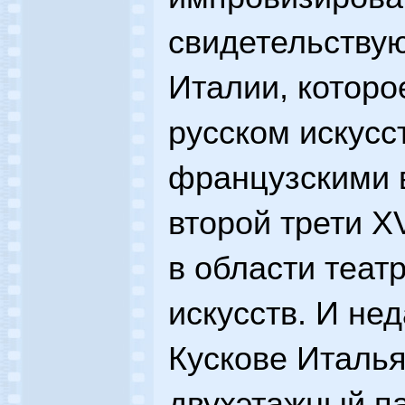
свидетельствую
Италии, которо
русском искусс
французскими 
второй трети XV
в области теат
искусств. И не
Кускове Италья
двухэтажный п