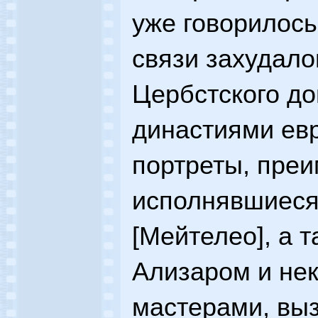
уже говорилос
связи захудало
Цербстского д
династиями евр
портреты, пре
исполнявшиеся
[Мейтелео], а 
Ализаром и не
мастерами, выз