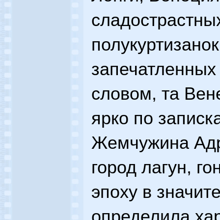
сладострастны
полукуртизанок
запечатленных 
словом, та Вен
ярко по записк
Жемчужина Адр
город лагун, го
эпоху в значит
определила хар