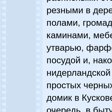
резными в дер
полами, грома
каминами, меб
утварью, фарф
посудой и, нак
нидерландской 
простых черны
домик в Кусков
очередь, в быт