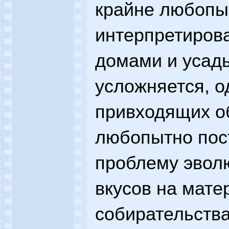
крайне любопы
интерпретиров
домами и усад
усложняется, о
привходящих о
любопытно пос
проблему эвол
вкусов на мате
собирательства