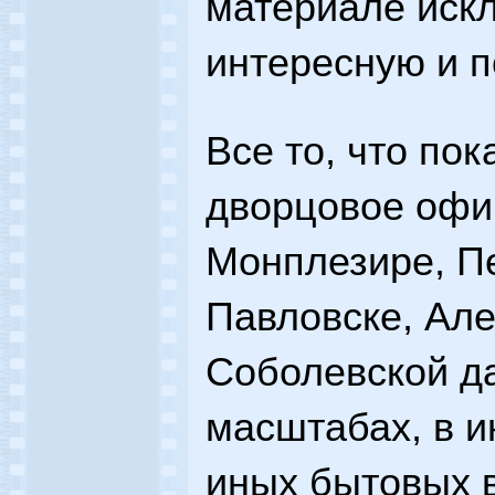
материале иск
интересную и п
Все то, что по
дворцовое офи
Монплезире, П
Павловске, Але
Соболевской да
масштабах, в и
иных бытовых 