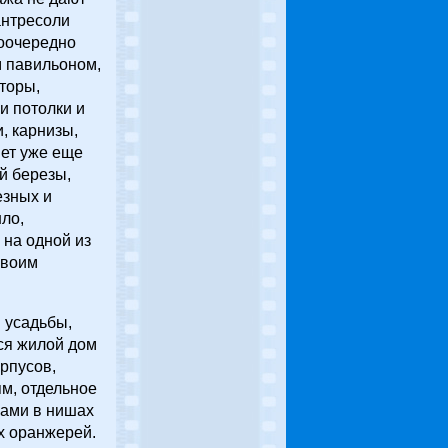
антресоли
поочередно
м павильоном,
торы,
и потолки и
, карнизы,
нет уже еще
й березы,
езных и
ло,
 на одной из
своим
 усадьбы,
ся жилой дом
рпусов,
м, отдельное
зами в нишах
х оранжерей.