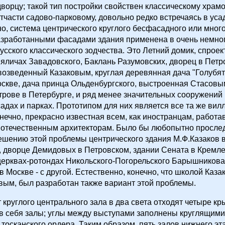
ворцу; такой тип постройки свойствен классическому храм
отчасти садово-парковому, довольно редко встречаясь в ус
о, система центрического круглого бесфасадного или много
азработанными фасадами здания применена в очень немно
усского классического зодчества. Это Летний домик, спрое
Ляличах Завадовского, Баклань Разумовских, дворец в Пет
озведенный Казаковым, круглая деревянная дача "Голубят
скве, дача принца Ольденбургского, выстроенная Стасовы
рове в Петербурге, и ряд менее значительных сооружений
садах и парках. Прототипом для них является все та же вил
нечно, прекрасно известная всем, как иностранцам, работ
и отечественным архитекторам. Было бы любопытно прослед
ешению этой проблемы центрического здания М.Ф.Казаков в
 дворце Демидовых в Петровском, здании Сената в Кремле
 церквах-ротондах Никольского-Погорельского Барышникова
в Москве - с другой. Естественно, конечно, что школой Каза
вым, был разработан также вариант этой проблемы.
 круглого центрального зала в два света отходят четыре кр
 себя залы; углы между выступами заполнены круглящими
тосканского ордера. Таким образом, пять залов нижнего эт