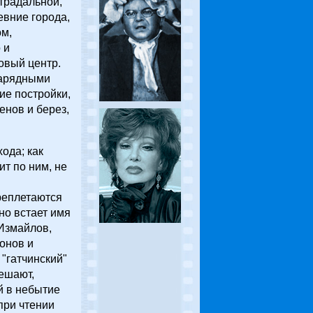
страдальной,
евние города,
ом,
 и
овый центр.
нарядными
ие постройки,
енов и берез,
ода; как
т по ним, не
реплетаются
но встает имя
Измайлов,
онов и
"гатчинский"
ешают,
й в небытие
при чтении