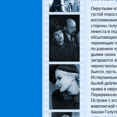
Округлыми из
густой порос
воспоминания
стороны голу
невеста в по
обсыпающихся
чернеющие п
по равнине х
дымки своих 
загораются з
черноствольн
бьется, пуст
Истерзанные
былой доблес
храма в окру
Перервинског
Острове с ег
живописной г
башни Голутв