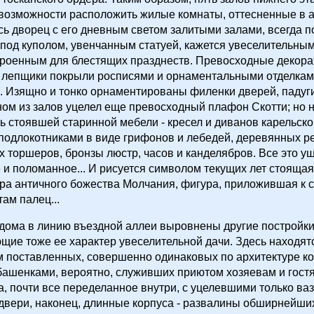
возможности расположить жилые комнаты, оттесненные в 
сь дворец с его дневным светом залитыми залами, всегда 
под куполом, увенчанным статуей, кажется увеселительны
троенным для блестящих празднеств. Превосходные декора
 лепщики покрыли росписями и орнаментальными отделкам
. Изящно и тонко орнаментированы филенки дверей, падуги
ном из залов уцелел еще превосходный плафон Скотти; но 
ь стоявшей старинной мебели - кресел и диванов карельско
одлокотниками в виде грифонов и лебедей, деревянных р
 торшеров, бронзы люстр, часов и канделябров. Все это уш
и поломанное... И рисуется символом текущих лет стоящая
ура античного божества Молчания, фигура, приложившая к 
ам палец...
 дома в линию въездной аллеи выровнены другие постройки
ие тоже ее характер увеселительной дачи. Здесь находят
м поставленных, совершенно одинаковых по архитектуре ко
ашенками, вероятно, служивших приютом хозяевам и гостя
а, почти все переделанное внутри, с уцелевшими только ва
двери, наконец, длинные корпуса - развалины обширнейши