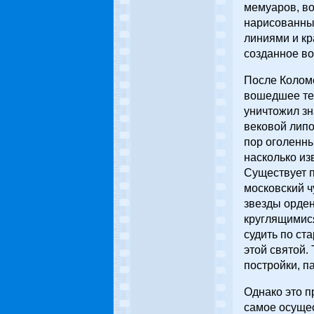
мемуаров, во
нарисованным
линиями и кр
созданное в
После Коломе
вошедшее теп
уничтожил зн
вековой липо
пор оголенны
насколько из
Существует п
московский ч
звезды орден
круглящимися
судить по ст
этой святой.
постройки, 
Однако это п
самое осуще