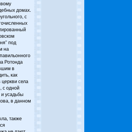
овому
адебных домах.
угольного, с
гочисленных
ктированный
ровском
ня" под
м на
 павильонного
ла Ротонда
авшим в
ить, как
 церкви села
, с одной
 и усадьбы
кова, в данном
ыла, также
ся
ажа не дают