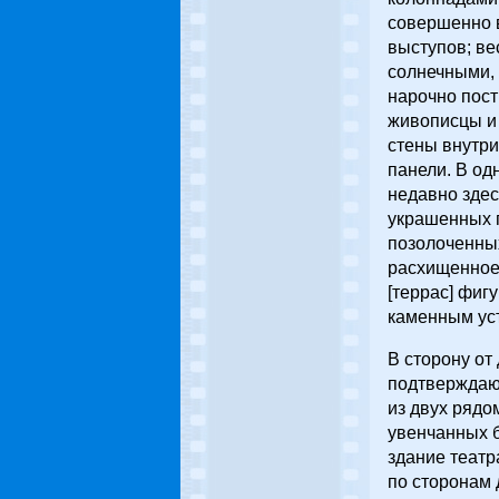
совершенно 
выступов; ве
солнечными, 
нарочно пос
живописцы и
стены внутри
панели. В од
недавно здес
украшенных п
позолоченных
расхищенное 
[террас] фиг
каменным уст
В сторону от
подтверждающ
из двух рядо
увенчанных б
здание театр
по сторонам 