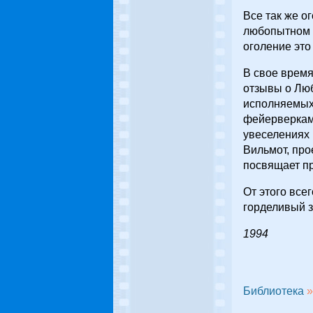
Все так же о
любопытном к
оголение это
В свое время
отзывы о Люб
исполняемых 
фейерверками
увеселениях 
Вильмот, про
посвящает п
От этого все
горделивый з
1994
Библиотека
»