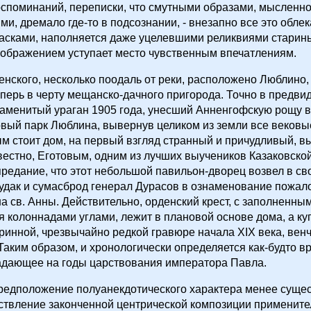
споминаний, переписки, что смутными образами, мысленн
и, дремало где-то в подсознании, - внезапно все это облек
асками, наполняется даже уцелевшими реликвиями старины
оображением уступает место чувственным впечатлениям.
нского, несколько поодаль от реки, расположено Люблино,
ерь в черту мещанско-дачного пригорода. Точно в предвид
аменитый ураган 1905 года, унесший Анненгофскую рощу в
вый парк Люблина, вывернув целиком из земли все вековые
м стоит дом, на первый взгляд странный и причудливый, в
вестно, Еготовым, одним из лучших выучеников Казаковско
редание, что этот небольшой павильон-дворец возвел в с
удак и сумасброд генерал Дурасов в ознаменование пожал
а св. Анны. Действительно, орденский крест, с заполненны
 колоннадами углами, лежит в плановой основе дома, а куп
аринной, чрезвычайно редкой гравюре начала XIX века, вен
 Таким образом, и хронологически определяется как-будто в
падающее на годы царствования императора Павла.
редположение полуанекдотического характера менее сущес
ствление законченной центрической композиции примените