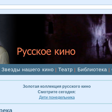
Звезды нашего кино
Театр
Библиотека
|
|
|
|
Золотая коллекция русского кино
Смотрите сегодня:
Дети понедельника
река