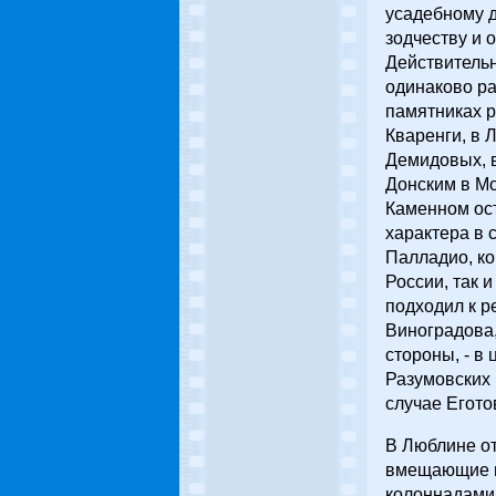
усадебному д
зодчеству и 
Действительн
одинаково р
памятниках р
Кваренги, в 
Демидовых, в
Донским в Мо
Каменном ост
характера в 
Палладио, ко
России, так 
подходил к р
Виноградова,
стороны, - в
Разумовских 
случае Егото
В Люблине от
вмещающие в
колоннадами 