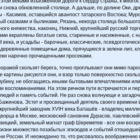
 этой веками изъезженной дороге к сердцу страны, к много
и снова обновленной столице. А дальше, по долине Оки, др
ы - Касимов, оставшийся аванпост татарского Востока; Мур
й сказками и былинами, Рязань, некогда столица большого
ого княжества, наконец, Нижний, крупнейший русский торг
ами вкраплены богатые села, старинные и насиженные, с 
I века, и усадьбы - барочные, классические, псевдоготическ
о деревянные помещичьи дома, прячущиеся в зелени лип, кл
реки нарочно прочищенными просеками.
орамой скользят берега, точно проплывают они мимо парох
картины рисуются они, и взор только поверхностно скользи
лубину, не обогащаясь иными бытовыми впечатлениями или
и воспоминаниями. На этом речном пути встречаются и пе
людей и память событий. Не раз снова волнующе и загадоч
Баженова. Эстет и просвещенный деятель своего времени 
 крупнейший заводчик XVIH века Баташёв - владелец милли
ворца в Москве, московский сановник Дурасов, павловский 
вицкий, земельный магнат граф Шереметев - все они воскр
жизни множество позабытых эпизодов и событий отошедше
и России. И неожиданно то, что рисовалось воображению 