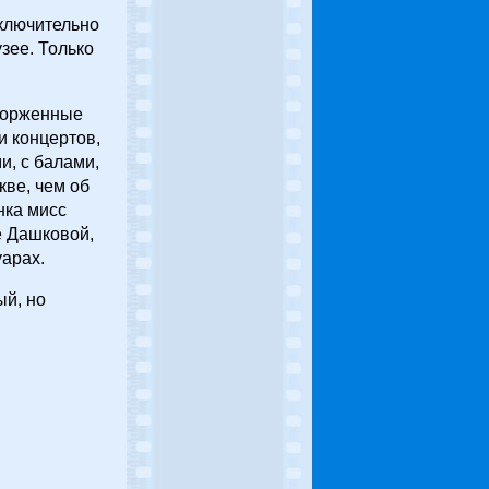
сключительно
зее. Только
сторженные
и концертов,
, с балами,
кве, чем об
нка мисс
е Дашковой,
арах.
ый, но