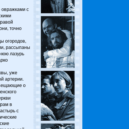
о овражками с
скими
правой
они, точно
ы огородов,
ми, рассыпаны
ннюю лазурь
арко
квы, уже
ой артерии.
 вещающие о
менского
еркви
храм в
астырь с
ические
ские