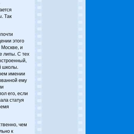
о
ается
. Так
 почти
ении этого
 Москве, и
 липы. С тех
ыстроенный,
й школы.
воем имении
ованной ему
ми
ол его, если
чала статуя
ремя
твенно, чем
льно к