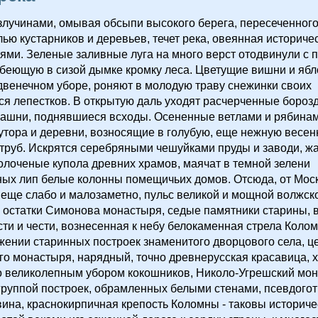
лучинами, омывая обсыпи высокого берега, пересеченног
лью кустарников и деревьев, течет река, овеянная историче
ми. Зеленые заливные луга на много верст отодвинули с 
беющую в сизой дымке кромку леса. Цветущие вишни и ябл
двенечном уборе, роняют в молодую траву снежинки своих
 лепестков. В открытую даль уходят расчерченные борозд
ашни, поднявшиеся всходы. Осененные ветлами и рябина
утора и деревни, возносящие в голубую, еще нежную весе
труб. Искрятся серебряными чешуйками пруды и заводи, ж
олоченые купола древних храмов, маячат в темной зелени
ых лип белые колонны помещичьих домов. Отсюда, от Мос
ь еще слабо и малозаметно, пульс великой и мощной волжск
 остатки Симонова монастыря, седые памятники старины,
ти и чести, вознесенная к небу белокаменная стрела Коло
жении старинных построек знаменитого дворцового села, ц
о монастыря, нарядный, точно древнерусская красавица, 
о великолепным убором кокошников, Николо-Угрешский мон
руппой построек, обрамленных белыми стенами, псевдогот
ина, краснокирпичная крепость Коломны - таковы историче