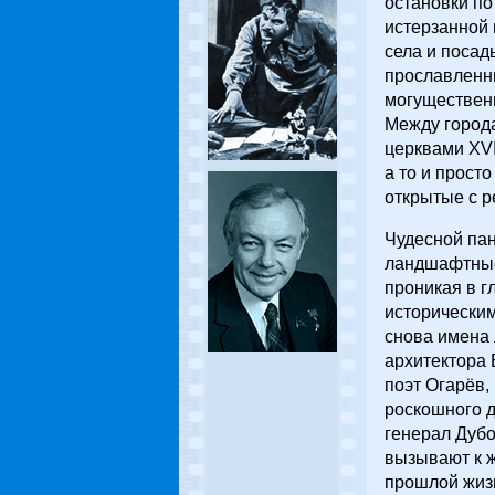
остановки по
истерзанной 
села и посад
прославленны
могущественн
Между город
церквами XVI
а то и прост
открытые с 
Чудесной пан
ландшафтные 
проникая в г
историческим
снова имена 
архитектора 
поэт Огарёв,
роскошного д
генерал Дубо
вызывают к 
прошлой жизн