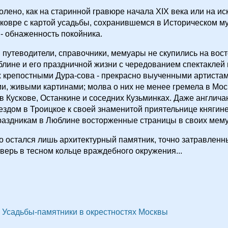
голено, как на старинной гравюре начала XIX века или на и
овре с картой усадьбы, сохранившемся в Историческом му
 - обнаженность покойника.
 путеводители, справочники, мемуары не скупились на во
лине и его праздничной жизни с чередованием спектаклей 
крепостными Дура-сова - прекрасно выученными артистами
, живыми картинами; молва о них не менее гремела в Мос
в Кускове, Останкине и соседних Кузьминках. Даже англича
ездом в Троицкое к своей знаменитой приятельнице княгин
раздникам в Люблине восторженные страницы в своих мему
го остался лишь архитектурный памятник, точно затравленн
верь в тесном кольце враждебного окружения...
Усадьбы-памятники в окрестностях Москвы