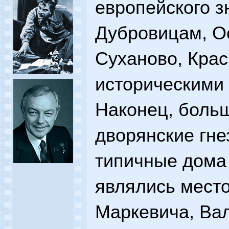
европейского з
Дубровицам, Ос
Суханово, Крас
историческими
Наконец, больш
дворянские гне
типичные дома 
являлись мест
Маркевича, Вал