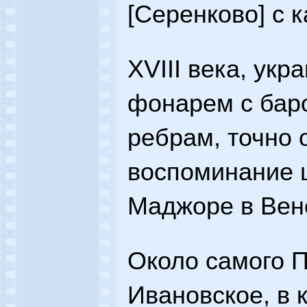
[Серенково] с
XVIII века, ук
фонарем с бар
ребрам, точно
воспоминание 
Маджоре в Вен
Около самого П
Ивановское, в к