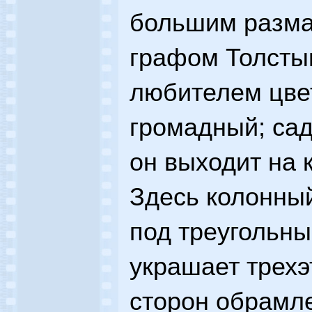
большим разма
графом Толсты
любителем цве
громадный; са
он выходит на 
Здесь колонный
под треугольн
украшает трехэ
сторон обрамл