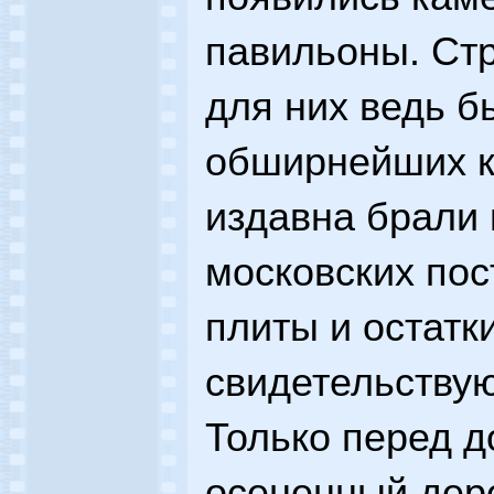
павильоны. Ст
для них ведь б
обширнейших к
издавна брали 
московских пос
плиты и остатк
свидетельствуют
Только перед 
осененный дер