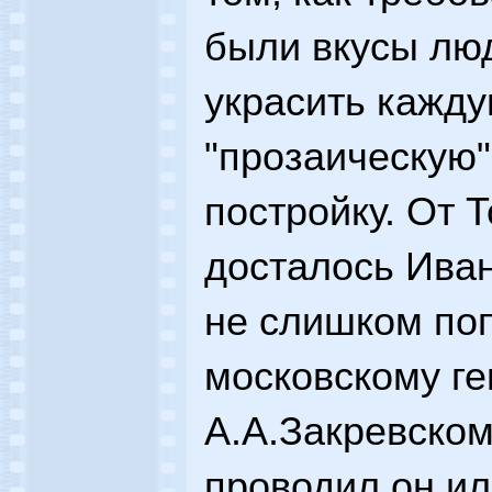
были вкусы лю
украсить кажд
"прозаическую"
постройку. От 
досталось Иван
не слишком по
московскому ге
А.А.Закревском
проводил он ил