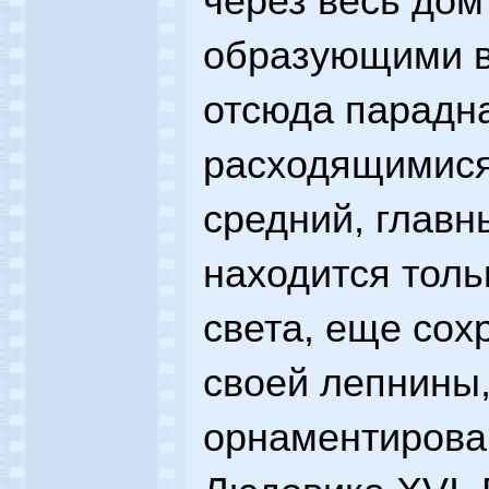
через весь дом
образующими в
отсюда парадн
расходящимися
средний, главны
находится толь
света, еще сох
своей лепнины,
орнаментирова