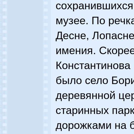
сохранившихся
музее. По речк
Десне, Лопасне
имения. Скорее 
Константинова 
было село Бори
деревянной цер
старинных пар
дорожками на б