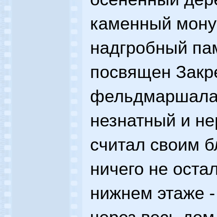
каменный мону
надгробный пам
посвящен Закр
фельдмаршала 
незнатный и н
считал своим б
ничего не оста
нижнем этаже -