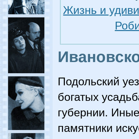
Жизнь и удив
Роби
Ивановск
Подольский уез
богатых усадьб
губернии. Иные
памятники иску