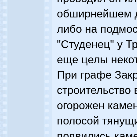
обширнейшем д
либо на подмо
"Студенец" у Т
еще целы некот
При графе Зак
строительство 
огорожен камен
полосой тянущи
появились кам