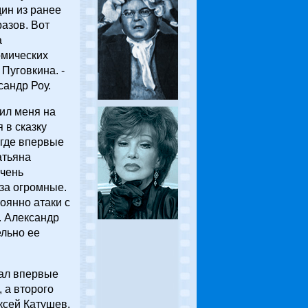
дин из ранее
азов. Вот
а
омических
Пуговкина. -
сандр Роу.
ил меня на
 в сказку
 где впервые
атьяна
Очень
за огромные.
оянно атаки с
. Александр
ельно ее
ал впервые
 а второго
ксей Катушев.