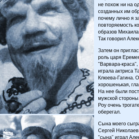
не похож ни на о
созданных им обр
почему лично я з
повторяемость к
образов Михаила 
Так говорил Алек
Затем он приглас
роль царя Еремея
"Варвара-краса",
играла актриса Т
Клюева-Гагина. 
хорошенькая, гла
На нее были пост
мужской стороны
Роу очень трогат
оберегал.
Сына моего сыгр
Сергей Николаев,
"сына" играл Але