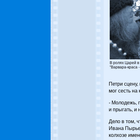
В ролях Царей в 
"Варвара-краса -
Петри сцену,
мог сесть на 
- Молодежь, 
и прыгать, и 
Дело в том, 
Ивана Пырьев
колхозе имен