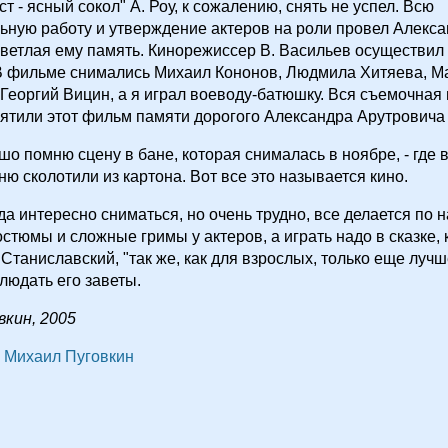
т - ясный сокол" А. Роу, к сожалению, снять не успел. Всю
ьную работу и утверждение актеров на роли провел Алекс
светлая ему память. Кинорежиссер В. Васильев осуществил
 В фильме снимались Михаил Кононов, Людмила Хитяева, М
Георгий Вицин, а я играл воеводу-батюшку. Вся съемочная 
ятили этот фильм памяти дорогого Александра Арутровича 
шо помню сцену в бане, которая снималась в ноябре, - где 
аню сколотили из картона. Вот все это называется кино.
гда интересно сниматься, но очень трудно, все делается по 
остюмы и сложные гримы у актеров, а играть надо в сказке, 
 Станиславский, "так же, как для взрослых, только еще лучш
людать его заветы.
вкин, 2005
Михаил Пуговкин