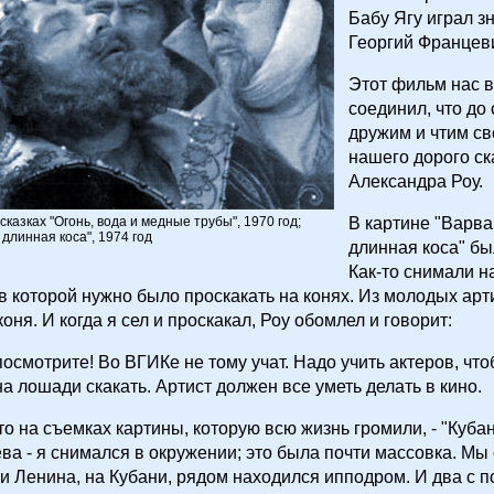
Бабу Ягу играл 
Георгий Францев
Этот фильм нас в
соединил, что до
дружим и чтим св
нашего дорого ск
Александра Роу.
сказках "Огонь, вода и медные трубы", 1970 год;
В картине "Варва
 длинная коса", 1974 год
длинная коса" бы
Как-то снимали н
 в которой нужно было проскакать на конях. Из молодых арт
коня. И когда я сел и проскакал, Роу обомлел и говорит:
посмотрите! Во ВГИКе не тому учат. Надо учить актеров, чт
на лошади скакать. Артист должен все уметь делать в кино.
что на съемках картины, которую всю жизнь громили, - "Куба
а - я снимался в окружении; это была почти массовка. Мы
и Ленина, на Кубани, рядом находился ипподром. И два с 