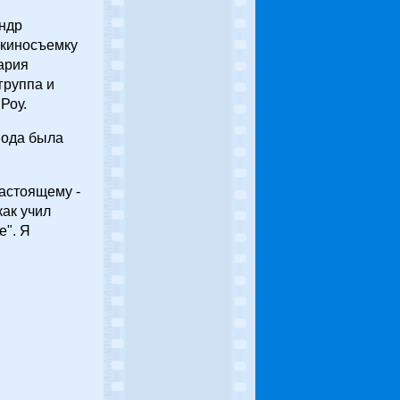
андр
 киносъемку
ария
группа и
Роу.
вода была
настоящему -
как учил
е". Я