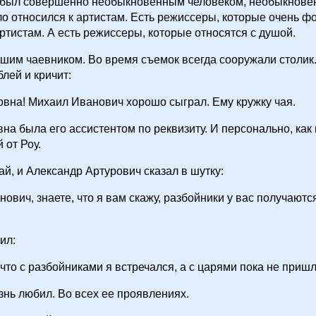
у был совершенно необыкновенным человеком, необыкновен
ло относился к артистам. Есть режиссеры, которые очень 
артистам. А есть режиссеры, которые относятся с душой.
шим чаевником. Во время съемок всегда сооружали столик.
блей и кричит:
овна! Михаил Иванович хорошо сыграл. Ему кружку чая.
на была его ассистентом по реквизиту. И персонально, как
 от Роу.
чай, и Александр Артурович сказал в шутку:
нович, знаете, что я вам скажу, разбойники у вас получаютс
ил:
, что с разбойниками я встречался, а с царями пока не пришл
знь любил. Во всех ее проявлениях.