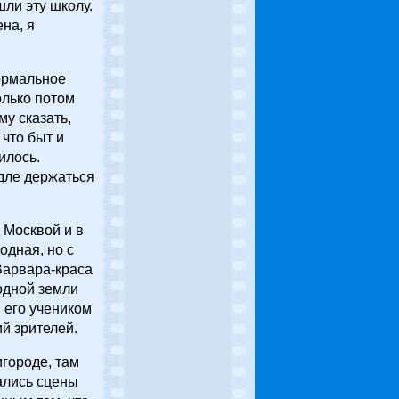
шли эту школу.
на, я
ормальное
олько потом
му сказать,
 что быт и
илось.
едле держаться
 Москвой и в
одная, но с
Варвара-краса
одной земли
й его учеником
й зрителей.
игороде, там
ались сцены