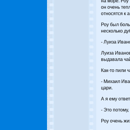
на море. Ро
он очень теп
относятся к 
Роу был боль
несколько ду
- Луиза Иван
Луиза Иванов
выдавала чай
Как-то пили 
- Михаил Ива
цари.
А я ему ответ
- Это потому
Роу очень жи