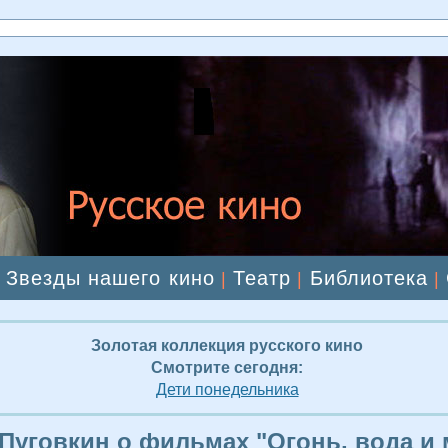
Звезды нашего кино
Театр
Библиотека
|
|
|
|
Золотая коллекция русского кино
Смотрите сегодня:
Дети понедельника
Пуговкин о фильмах "Огонь, вода и