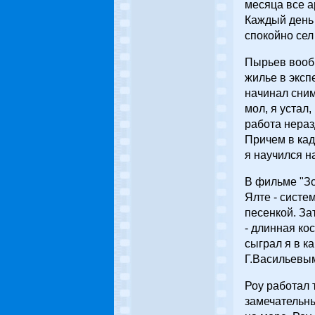
месяца все а
Каждый день 
спокойно сел
Пырьев вооб
жилье в эксп
начинал сним
мол, я устал,
работа нераз
Причем в кад
я научился н
В фильме "Зо
Ялте - систе
песенкой. За
- длинная ко
сыграл я в ка
Г.Васильевым
Роу работал 
замечательны