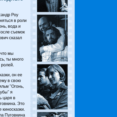
сандр Роу
няться в роли
онь, вода и
После съемок
ович сказал
 что мы
сь, ты много
 ролей.
казки, он ее
ему в свою
ильм "Огонь,
убы" я
ь царя в
говкина. Это
е киносказки.
а Пуговкина