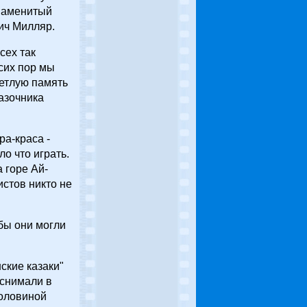
знаменитый
ич Милляр.
сех так
 сих пор мы
етлую память
азочника
ра-краса -
ло что играть.
а горе Ай-
истов никто не
обы они могли
нские казаки"
 снимали в
половиной