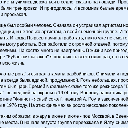
ртисты учились держаться в седле, скакать на лошади. Про
были тренировки. И пригодилось. И вспомнив былые време
 и проскакал.
ще был особый человек. Сначала он устраивал артистам н
едиции, и не только артистам, а всей съемочной группе. И т
ать. И когда Пырьев начинал работать, никто уже не смел е
 не могу работать. Все работали с огромной отдачей, потому
делимы. На костях много не наиграешь. В жизни все пригод
ре "Кубанских казаков" я появляюсь всего один раз, но в с
а всю жизнь.
лотые рога" я сыграл атамана разбойников. Снимали и под
ма всегда была единой, продуманной. Роль небольшая, прох
тем был царь Еремей в фильме-сказке того же режиссера "
са", вышедший на экраны в 1974 году. Воеводу-защитника р
ртине "Финист - ясный сокол", начатой А. Роу, а законченно
 в 1976 году. На этих фильмах выросло несколько поколени
таким образом: в жару в июне и июле - под Москвой, в Звен
е места. В начале августа группа переезжала в Ялту, сним