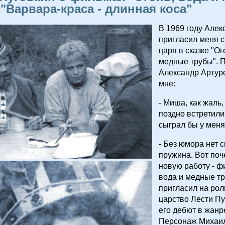
 "Варвара-краса - длинная коса"
В 1969 году Алек
пригласил меня с
царя в сказке "Ог
медные трубы". 
Александр Артур
мне:
- Миша, как жаль,
поздно встретили
сыграл бы у меня
- Без юмора нет с
пружина. Вот поч
новую работу - ф
вода и медные тр
пригласил на рол
царство Лести Пу
его дебют в жанр
Персонаж Михаил