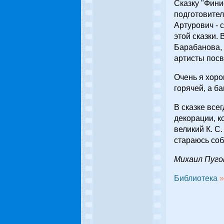
Сказку "Финис
подготовител
Артурович - 
этой сказки.
Барабанова, 
артисты посв
Очень я хоро
горячей, а б
В сказке все
декорации, к
великий К. С.
стараюсь соб
Михаил Пуго
Библиотека
»