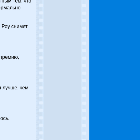
ным тем, что
формально
 Роу снимет
 премию,
я лучше, чем
ось.