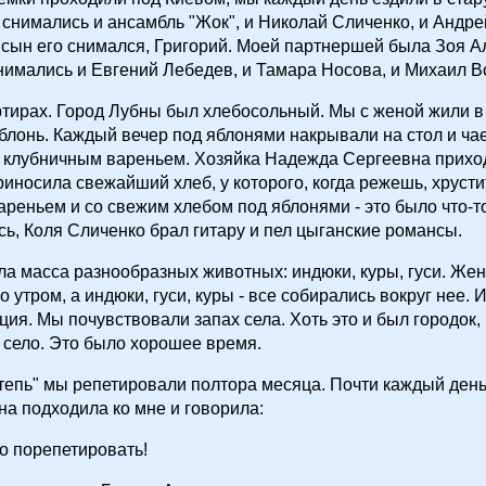
снимались и ансамбль "Жок", и Николай Сличенко, и Андр
 сын его снимался, Григорий. Моей партнершей была Зоя 
имались и Евгений Лебедев, и Тамара Носова, и Михаил В
тирах. Город Лубны был хлебосольный. Мы с женой жили в х
блонь. Каждый вечер под яблонями накрывали на стол и ча
 клубничным вареньем. Хозяйка Надежда Сергеевна прихо
риносила свежайший хлеб, у которого, когда режешь, хрусти
ареньем и со свежим хлебом под яблонями - это было что-т
ь, Коля Сличенко брал гитару и пел цыганские романсы.
ла масса разнообразных животных: индюки, куры, гуси. Же
о утром, а индюки, гуси, куры - все собирались вокруг нее.
ция. Мы почувствовали запах села. Хоть это и был городок,
о село. Это было хорошее время.
степь" мы репетировали полтора месяца. Почти каждый ден
а подходила ко мне и говорила:
до порепетировать!