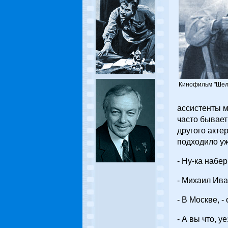
Кинофильм "Шель
ассистенты м
часто бывает
другого акте
подходило уж
- Ну-ка набе
- Михаил Ива
- В Москве, -
- А вы что, у