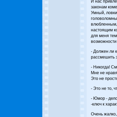
И нас привле
законам коме
Умный, ловк
головоломные
влюбленным,
настоящим к
для меня тем
возможности 
- Должен ли 
рассмешить 
- Никогда! См
Мне не нравя
Это не прост
- Это не то, 
- Юмор - дел
-ключ к хара
Очень жалко,