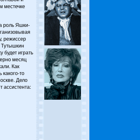
м местечке
а роль Яшки-
рганизовывая
у, режиссер
 Тутышкин
у будет играть
мерно месяц
кали. Как
ь какого-то
Москве. Дело
т ассистента: