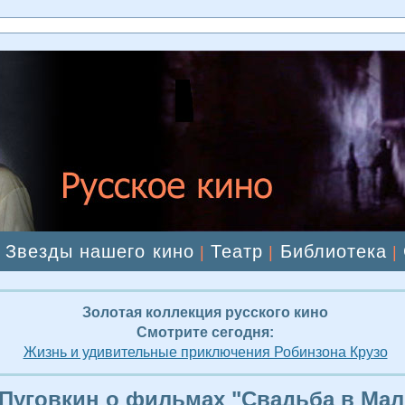
Звезды нашего кино
Театр
Библиотека
|
|
|
|
Золотая коллекция русского кино
Смотрите сегодня:
Жизнь и удивительные приключения Робинзона Крузо
Пуговкин о фильмах "Свадьба в Мал