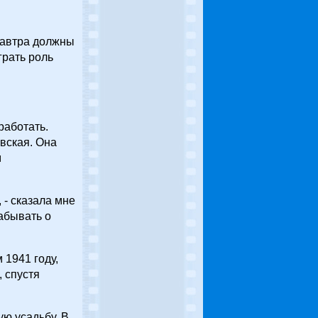
 завтра должны
грать роль
работать.
вская. Она
м
 - сказала мне
абывать о
 1941 году,
 спустя
ую усадьбу. В