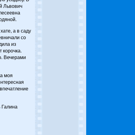
ей Львович
Алесеевна
одяной.
ате, а в саду
евничали со
дила из
т корочка.
о. Вечерами
на моя
 Интересная
 впечатление
ь Галина