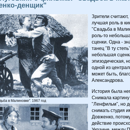
енко-денщик"
Зрители считают, 
лучшая роль в к
"Свадьба в Малин
роль-то небольша
сценки. Одна - з
танец "В ту степь
небольшая сценк
эпизодическая, н
одной из централ
может быть, благ
Александрова.
История была не
Снимала картину
ьба в Малиновке". 1967 год
"Ленфильм", но 
снимать студия и
Довженко, потому
действие происхо
Украине, между 