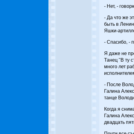
- Нет, - говор
- Да что же 
быть в Ленин
Яшки-артилл
- Спасибо, -
Я даже не пр
Танец "В ту 
много лет ра
исполнителем
- После Волод
Галина Алекс
танце Володи
Когда я сним
Галина Алекс
двадцать пят
Почти все съ