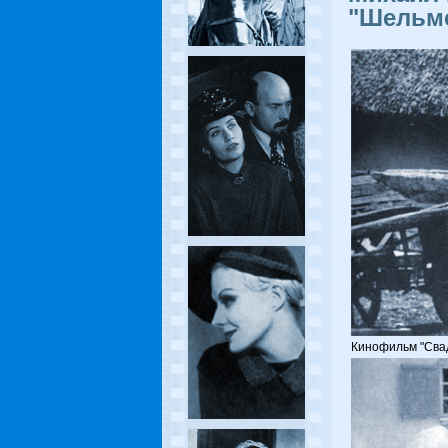
"Шельм
Кинофильм "Свад