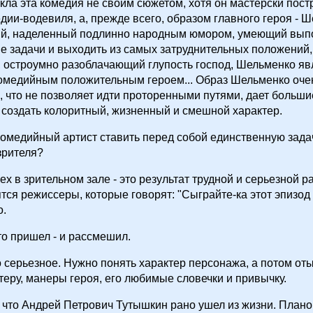
кла эта комедия не своим сюжетом, хотя он мастерски пост
дии-водевиля, а, прежде всего, образом главного героя - 
ий, наделенный подлинно народным юмором, умеющий вып
 задачи и выходить из самых затруднительных положений,
 остроумно разоблачающий глупость господ, Шельменко яв
омедийным положительным героем... Образ Шельменко оче
, что не позволяет идти проторенными путями, дает больши
создать колоритный, жизненный и смешной характер.
комедийный артист ставить перед собой единственную задач
зрителя?
ех в зрительном зале - это результат трудной и серьезной р
тся режиссеры, которые говорят: "Сыграйте-ка этот эпизод
о.
что пришел - и рассмешил.
о серьезное. Нужно понять характер персонажа, а потом оты
ктеру, манеры героя, его любимые словечки и привычку.
 что Андрей Петрович Тутышкин рано ушел из жизни. Планов