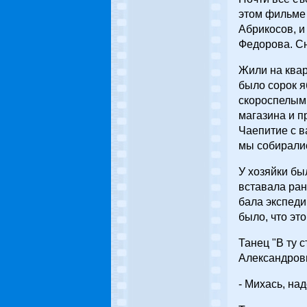
этом фильме 
Абрикосов, и
Федорова. Сн
Жили на квар
было сорок я
скороспелым
магазина и п
Чаепитие с в
мы собиралис
У хозяйки бы
вставала ран
бала экспеди
было, что эт
Танец "В ту 
Александровн
- Михась, на