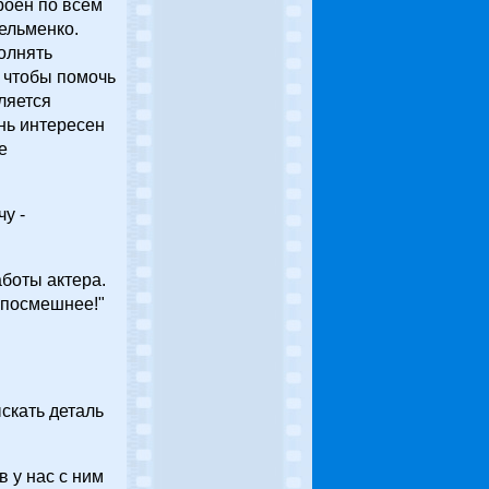
роен по всем
Шельменко.
олнять
 чтобы помочь
ляется
нь интересен
е
у -
аботы актера.
 посмешнее!"
скать деталь
 у нас с ним