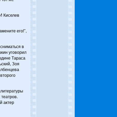
 И Киселев
амените его!",
 сниматься в
шкин уговорил
родине Тараса
ьский, Зоя
олбенцева
 второго
 литературы
 театров.
й актер