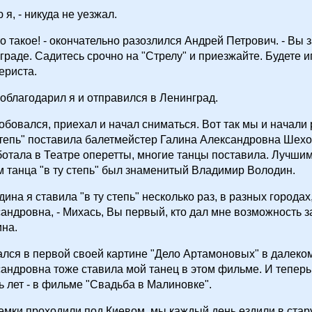
ю я, - никуда не уезжал.
это такое! - окончательно разозлился Андрей Петрович. - Вы
граде. Садитесь срочно на "Стрелу" и приезжайте. Будете и
ериста.
 поблагодарил я и отправился в Ленинград.
обовался, приехал и начал сниматься. Вот так мы и начали 
степь" поставила балетмейстер Галина Александровна Шехо
ботала в Театре оперетты, многие танцы поставила. Лучши
 танца "в ту степь" был знаменитый Владимир Володин.
ина я ставила "в ту степь" несколько раз, в разных городах,
андровна, - Михась, Вы первый, кто дал мне возможность з
на.
ался в первой своей картине "Дело Артамоновых" в далеком
андровна тоже ставила мой танец в этом фильме. И теперь,
ь лет - в фильме "Свадьба в Малиновке".
емки проходили под Киевом, мы каждый день ездили в стар