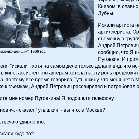
Киевом, в славно
Лубны.
Искали артиста н
артиллериста. О
съемочную групп
Андрей Петрович
менко-денщик". 1969 год
сообщил, что Яшк
Пуговкин. И при
еня "искали", хотя на самом деле только делали вид, что ис
 в кино, ассистент по актерам хотела на эту роль предложит
ра, поэтому все время говорила Тутышкину, что меня нет в 
е к съемкам, Андрей Петрович рассвирепел и потребовал о
рите мне номер Пуговкина! Я подошел к телефону.
нович, - сказал Тутышкин, - вы что, в Москве?
 отвечаю удивленно.
езжали куда-то?