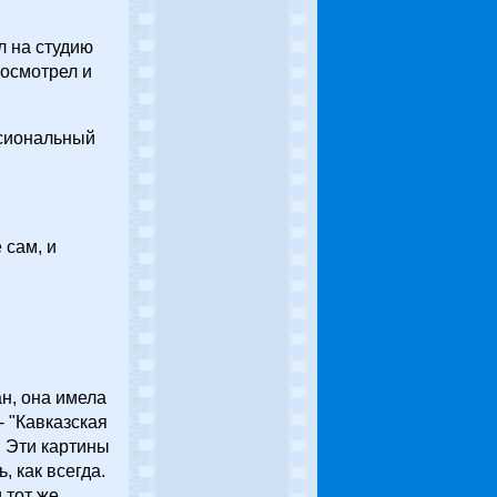
л на студию
посмотрел и
ссиональный
 сам, и
ан, она имела
- "Кавказская
 Эти картины
, как всегда.
 тот же