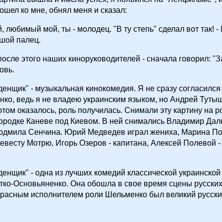
ошел ко мне, обнял меня и сказал:
, любимый мой, ты - молодец. "В ту степь" сделал вот так! -
шой палец.
после этого наших киноруководителей - сначала говорил: "З
овь.
енщик" - музыкальная кинокомедия. Я не сразу согласился
ко, ведь я не владею украинским языком, но Андрей Туты
потом оказалось, роль получилась. Снимали эту картину на 
ородке Каневе под Киевом. В ней снимались Владимир Дал
юдмила Сенчина. Юрий Медведев играл жениха, Марина П
евесту Мотрю, Игорь Озеров - капитана, Алексей Полевой -
енщик" - одна из лучших комедий классической украинской
тко-Основьяненко. Она обошла в свое время сцены русских
красным исполнителем роли Шельменко был великий русски