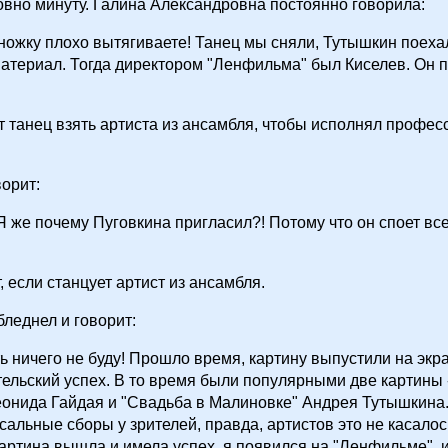
овно минуту. Галина Александровна постоянно говорила:
 ножку плохо вытягиваете! Танец мы сняли, Тутышкин поеха
атериал. Тогда директором "Ленфильма" был Киселев. Он 
от танец взять артиста из ансамбля, чтобы исполнял профе
орит:
 Я же почему Пуговкина пригласил?! Потому что он споет все
.
, если станцует артист из ансамбля.
леднел и говорит:
ять ничего не буду! Прошло время, картину выпустили на экр
ельский успех. В то время были популярными две картины 
онида Гайдая и "Свадьба в Малиновке" Андрея Тутышкина.
сальные сборы у зрителей, правда, артистов это не касалось
картина вышла и имела успех, я появился на "Ленфильме", и