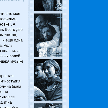
что это моя
инофильме
овке". А
я. Всего две
наменитая,
", и еще одна
а. Роль
о она стала
ьных ролей,
одаря музыке
простая.
 киностудия
должна была
мени
 что все
дит на
Полтавой и