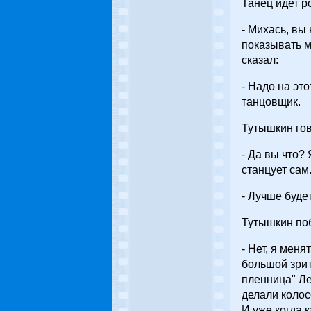
Танец идет р
- Михась, вы
показывать м
сказал:
- Надо на эт
танцовщик.
Тутышкин гов
- Да вы что?
станцует сам
- Лучше будет
Тутышкин поб
- Нет, я мен
большой зрит
пленница" Ле
делали колос
И уже когда 