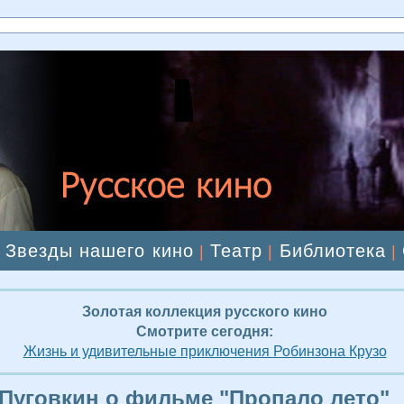
Звезды нашего кино
Театр
Библиотека
|
|
|
|
Золотая коллекция русского кино
Смотрите сегодня:
Жизнь и удивительные приключения Робинзона Крузо
Пуговкин о фильме "Пропало лето"