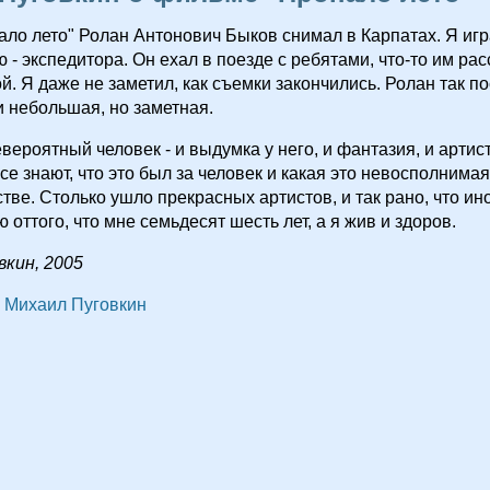
ло лето" Ролан Антонович Быков снимал в Карпатах. Я игр
 - экспедитора. Он ехал в поезде с ребятами, что-то им ра
й. Я даже не заметил, как съемки закончились. Ролан так по
 и небольшая, но заметная.
вероятный человек - и выдумка у него, и фантазия, и артис
се знают, что это был за человек и какая это невосполнимая
тве. Столько ушло прекрасных артистов, и так рано, что ин
 оттого, что мне семьдесят шесть лет, а я жив и здоров.
вкин, 2005
Михаил Пуговкин