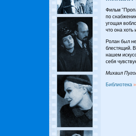
Фильм "Пропа
по снабжению
угощая вобло
что она хоть
Ролан был не
блестящий. В
нашем искусс
себя чувствую
Михаил Пуго
Библиотека
»