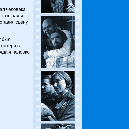
ал человека
ссказывая и
ставил сцену,
т был
 потеря в
огда я неловко