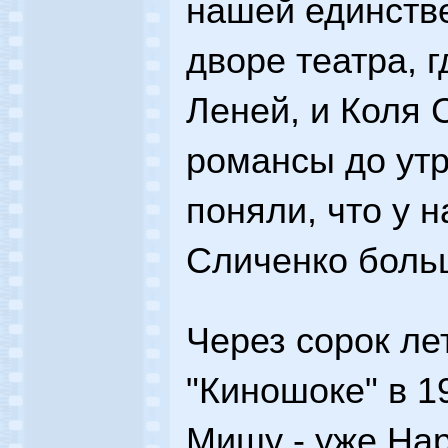
нашей единств
дворе театра, 
Леней, и Коля 
романсы до утр
поняли, что у 
Сличенко боль
Через сорок ле
"Киношоке" в 1
Мишу - уже Нар