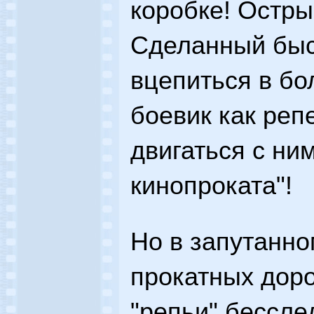
коробке! Остры
Сделанный быс
вцепиться в б
боевик как репе
двигаться с ни
кинопроката"!
Но в запутанн
прокатных доро
"репьи" бессле