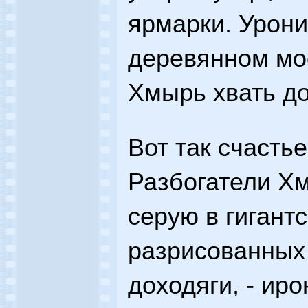
ярмарки. Урони
деревянном мо
Хмырь хвать до
Вот так счасть
Разбогатели Х
серую в гигантс
разрисованных
доходяги, - ир