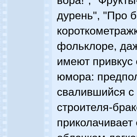
вора!", "Фрукты
дурень", "Про б
короткометраж
фольклоре, да
имеют привкус 
юмора: предпо
свалившийся с 
строителя-брак
приколачивает 