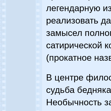
легендарную из
реализовать д
замысел полно
сатирической к
(прокатное наз
В центре филос
судьба бедняка
Необычность за