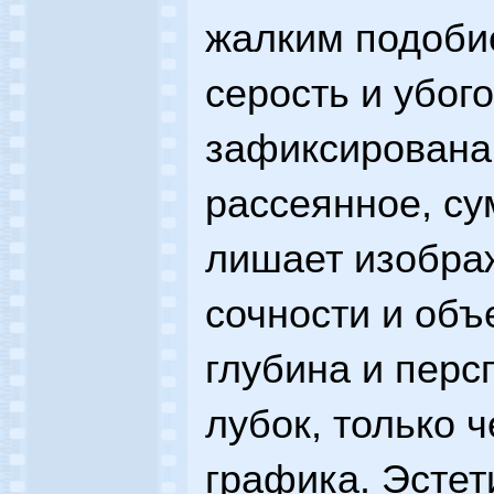
жалким подобие
серость и убог
зафиксирована 
рассеянное, с
лишает изобра
сочности и объ
глубина и перс
лубок, только 
графика. Эстет