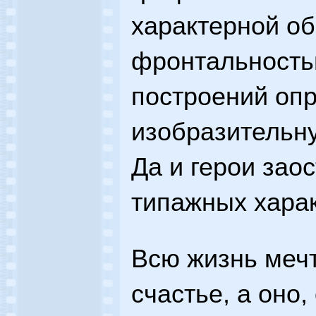
характерной о
фронтальность
построений оп
изобразительн
Да и герои зао
типажных харак
Всю жизнь меч
счастье, а оно,