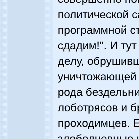
политической са
программной ст
сдадим!". И тут
делу, обрушивш
уничтожающей 
рода бездельни
лоботрясов и б
проходимцев. Е
злободневные 