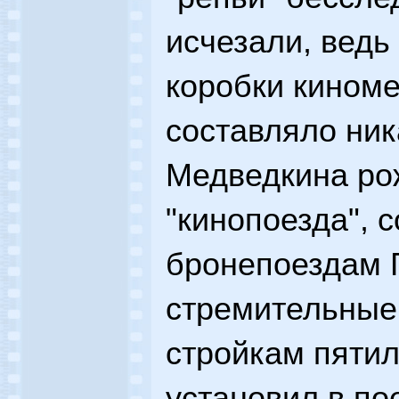
исчезали, ведь
коробки кином
составляло ника
Медведкина ро
"кинопоезда", 
бронепоездам 
стремительные
стройкам пятил
установил в по