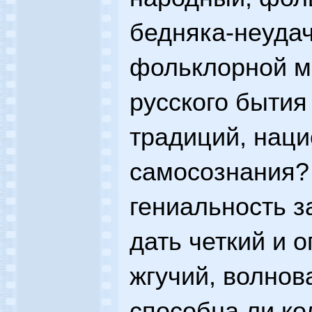
бедняка-неудач
фольклорной м
русского бытия
традиций, нац
самосознания?
гениальность 
дать четкий и 
жгучий, волнов
способна ли ко