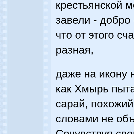
крестьянской м
завели - добро
что от этого сч
разная,
даже на икону н
как Хмырь пыта
сарай, похожий
словами не объ
Сочувствуя сво