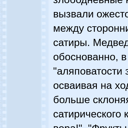
вызвали ожест
между сторонн
сатиры. Медвед
обоснованно, в
"аляповатости 
осваивая на хо
больше склоня
сатирического 