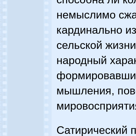
немыслимо сжа
кардинально из
сельской жизн
народный харак
формировавший
мышления, пов
мировосприяти
Сатирический 