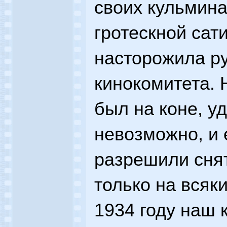
своих кульмин
гротескной сат
насторожила р
кинокомитета. 
был на коне, у
невозможно, и 
разрешили сня
только на всяк
1934 году наш 