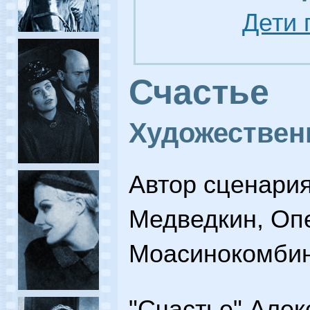
Дети 
Счастье
Художестве
Автор сценария
Медведкин, Опе
Моасинокомбина
"Счастье" Алек