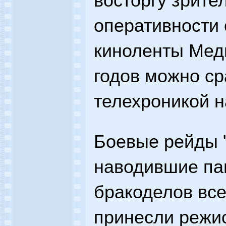
восторгу зрите
оперативности 
киноленты Мед
годов можно ср
телехроникой н
Боевые рейды "
наводившие па
бракоделов все
принесли режис