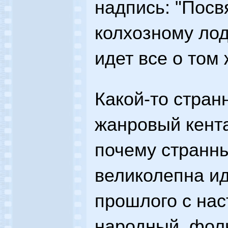
надпись: "Пос
колхозному лод
идет все о том
Какой-то стран
жанровый кента
почему странн
великолепна ид
прошлого с на
народный, фол