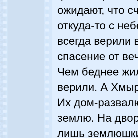
ожидают, что с
откуда-то с неб
всегда верили 
спасение от ве
Чем беднее жи
верили. А Хмыр
Их дом-развалю
землю. На двор
лишь землюшки