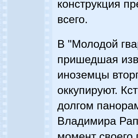
конструкция пр
всего.
В "Молодой гва
пришедшая изв
иноземцы вторг
оккупируют. Кст
долгом панора
Владимира Рапо
момент своего