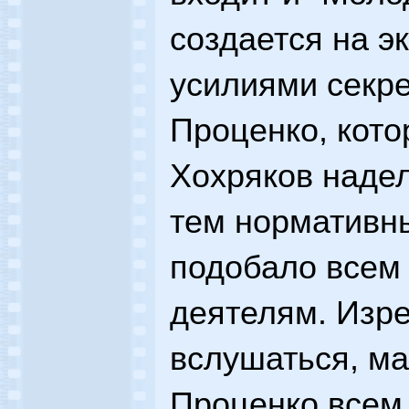
создается на э
усилиями секре
Проценко, кото
Хохряков надел
тем нормативн
подобало всем
деятелям. Изре
вслушаться, м
Проценко всем