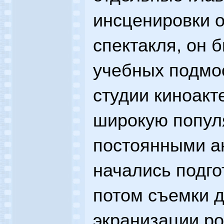
инсценировки 
спектакля, он 
учебных подмос
студии киноакт
широкую попул
постоянными а
начались подго
потом съемки 
экранизации р