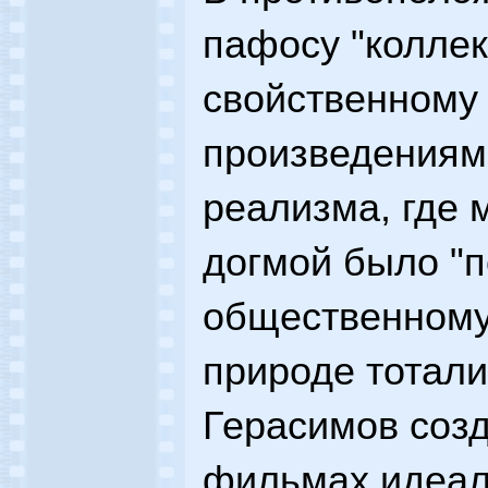
пафосу "коллек
свойственному
произведениям
реализма, где 
догмой было "п
общественному"
природе тотали
Герасимов созд
фильмах идеал