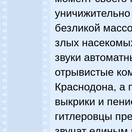
уничижительно
безликой массо
злых насекомых
звуки автоматн
отрывистые ко
Краснодона, а 
выкрики и пени
гитлеровцы пре
звучат единым