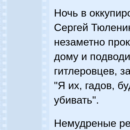
Ночь в оккупир
Сергей Тюленин
незаметно прок
дому и подводи
гитлеровцев, з
"Я их, гадов, б
убивать".
Немудреные ре