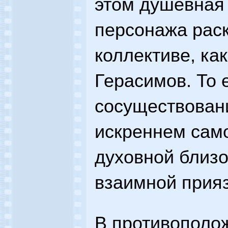
этом душевная 
персонажа рас
коллективе, ка
Герасимов. То 
сосуществовани
искреннем сам
духовной близ
взаимной прияз
В противополо