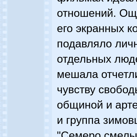
отношений. Ощ
его экранных к
подавляло лич
отдельных люде
мешала отчетл
чувству свобод
общиной и арт
и группа зимо
"Семеро смелы