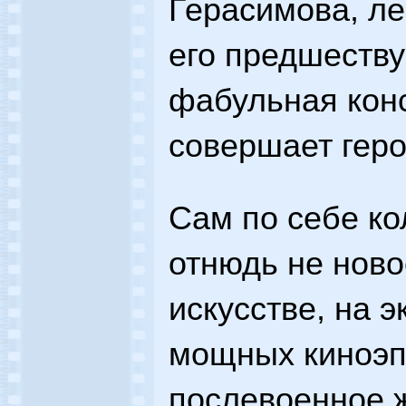
Герасимова, ле
его предшеств
фабульная конс
совершает геро
Сам по себе ко
отнюдь не ново
искусстве, на э
мощных киноэпо
послевоенное ж