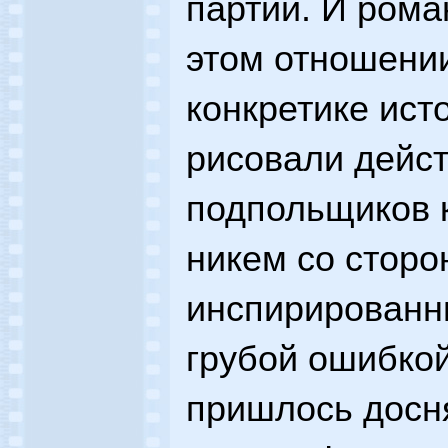
партии. И рома
этом отношени
конкретике ист
рисовали дейс
подпольщиков 
никем со сторо
инспирированн
грубой ошибкой
пришлось досня