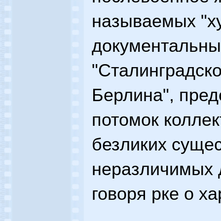
называемых "х
документальных
"Сталинградско
Берлина", пре
потомок коллек
безликих сущес
неразличимых 
говоря рке о ха