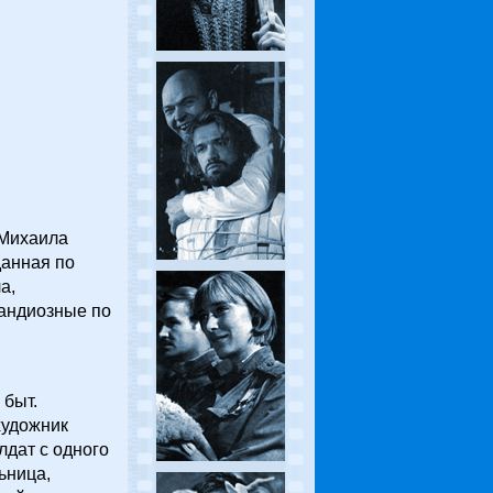
 Михаила
данная по
а,
рандиозные по
 быт.
художник
лдат с одного
ьница,