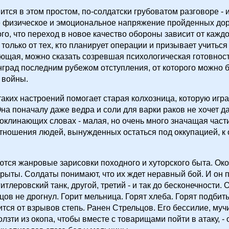
тся в этом простом, по-солдатски грубоватом разговоре - и
 физическое и эмоциональное напряжение пройденных доро
го, что переход в новое качество обороны зависит от каждо
 только от тех, кто планирует операции и призывает учиться
еющая, можно сказать созревшая психологическая готовност
нград последним рубежом отступления, от которого можно б
 войны.
аких настроений помогает старая колхозница, которую игр
на поначалу даже ведра и соли для варки раков не хочет д
роклинающих словах - малая, но очень много значащая част
тношения людей, вынужденных остаться под оккупацией, к
ются жанровые зарисовки походного и хуторского быта. Ок
ыты. Солдаты понимают, что их ждет неравный бой. И он п
итлеровский танк, другой, третий - и так до бесконечности. 
цов не дрогнул. Горит мельница. Горят хлеба. Горят подби
ится от взрывов степь. Ранен Стрельцов. Его бессилие, му
лзти из окопа, чтобы вместе с товарищами пойти в атаку, -