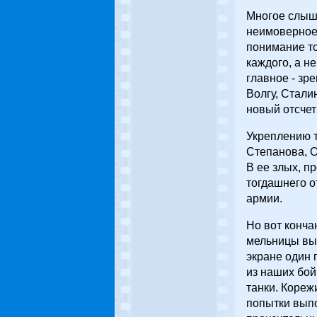
Многое слыши
неимоверное
понимание то
каждого, а не
главное - зр
Волгу, Стали
новый отсчет
Укреплению т
Степанова, О
В ее злых, п
тогдашнего о
армии.
Но вот конча
мельницы выр
экране один г
из наших бой
танки. Кореж
попытки выпо