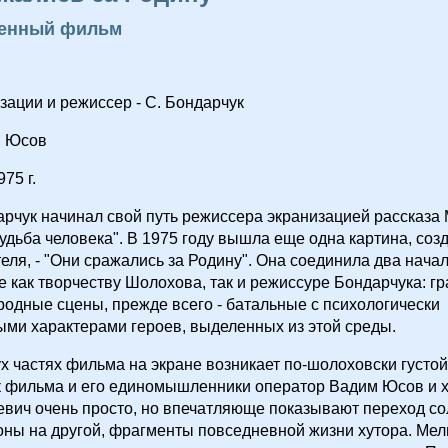
енный фильм
зации и режиссер - С. Бондарчук
. Юсов
75 г.
рчук начинал свой путь режиссера экранизацией рассказа
дьба человека". В 1975 году вышла еще одна картина, соз
еля, - "Они сражались за Родину". Она соединила два начал
 как творчеству Шолохова, так и режиссуре Бондарчука: г
одные сцены, прежде всего - батальные с психологически
ми характерами героев, выделенных из этой среды.
х частях фильма на экране возникает по-шолоховски густой
 фильма и его единомышленники оператор Вадим Юсов и 
вич очень просто, но впечатляюще показывают переход со
ны на другой, фрагменты повседневной жизни хутора. Мел