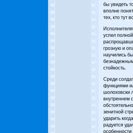
бы увидеть т
вполне понят
тех, кто тут 
Исполнителям
успел полной
распрощавши
грозную и оп
научились бы
безнадежным
стойкость.
Среди солдат
функциями ил
шолоховски л
внутреннем с
обстоятельно
зенитной стр
ударить когда
радуется уда
особенности 