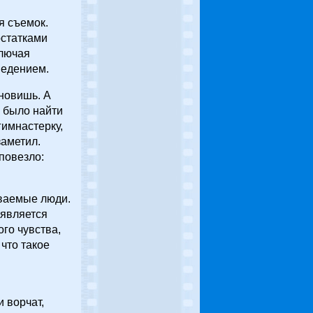
я съемок.
остатками
ключая
ведением.
новишь. А
о было найти
гимнастерку,
заметил.
повезло:
аваемые люди.
оявляется
го чувства,
что такое
и ворчат,