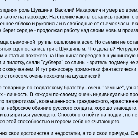
следняя роль Шукшина. Василий Макарович и умер во врем
 в каюте на пароходе. На столике каюты остались графин с 
енное яблоко и рукопись: и в свободные от съемок часы, в
е берег сердце - продолжал работу над своим новым произ
мца съемочной группы ошеломила всех. Но съемки не оста
ятых сцен остались три с Шукшиным. Что делать? Нетрудн
ом и статью похожего на Шукшина: переодев в шукшинскую 
 и пилотку, сняли "дублера" со спины - зритель подмену не 
 с озвучанием. И тут режиссеру прямо-таки фантастически 
р с голосом, очень похожим на шукшинский.
о товарищи по солдатскому братству - очень "земные", узн
х - личность. В каждом по-своему, очень индивидуально пр
ло патриотизма", возвышенность гражданского, нравственно
а, неброское обаяние русского солдата, хорошо знающего, 
 и взъяриться умеющего. Способного пойти на подвиг, но не
я этой способностью и героем себя не считающего.
них свои достоинства и недостатки, а то и свои причуды. Он