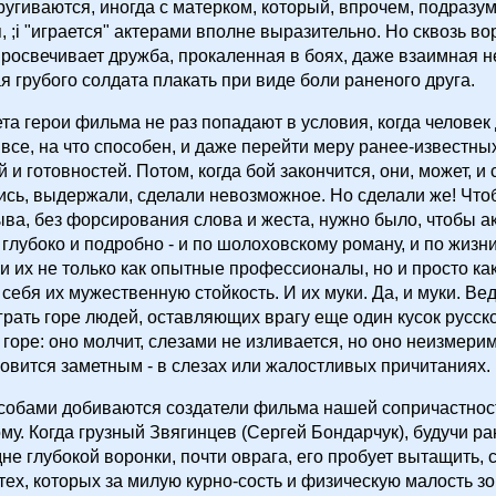
ругиваются, иногда с матерком, который, впрочем, подразум
, ;i "играется" актерами вполне выразительно. Но сквозь во
росвечивает дружба, прокаленная в боях, даже взаимная н
 грубого солдата плакать при виде боли раненого друга.
та герои фильма не раз попадают в условия, когда человек
 все, на что способен, и даже перейти меру ранее-известны
 и готовностей. Потом, когда бой закончится, они, может, и
ись, выдержали, сделали невозможное. Но сделали же! Что
ыва, без форсирования слова и жеста, нужно было, чтобы а
 глубоко и подробно - и по шолоховскому роману, и по жизни
 их не только как опытные профессионалы, но и просто ка
себя их мужественную стойкость. И их муки. Да, и муки. Ве
грать горе людей, оставляющих врагу еще один кусок русско
 горе: оно молчит, слезами не изливается, но оно неизмери
ановится заметным - в слезах или жалостливых причитаниях.
собами добиваются создатели фильма нашей сопричастнос
у. Когда грузный Звягинцев (Сергей Бондарчук), будучи р
дне глубокой воронки, почти оврага, его пробует вытащить, 
 тех, которых за милую курно-сость и физическую малость зо