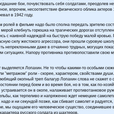
огдашние бои, почувствовать себя солдатами, преодолев не
ное, впрочем, несоответствие физического облика актеров 
воевал в 1942 году.
 ролей в фильме надо было сполна передать зрителю состо
 мерой хлебнуть горюшка на трагических дорогах отступлен
сь с наивной надеждой на быструю победу малой кровью.
асную силу жестокого агрессора, они прошли суровую школ
ть непреклонными даже в отчаянно трудных, могущих пока
и ситуациях. Напору противника противопоставили свою 
 выделяется Лопахин. Не то чтобы какими-то особыми сю
и "метражом" роли - скорее, характером, свойствами души.
юбящий окопный треп балагур Лопахин слова не скажет о 
остоянии перед боем и во время боя, но в том, как по-хозя
 устраивается он в окопе, налаживает противотанковое ру
ельбы, как терпеливо и напряженно ждет немецкие самолет
 надо и ни секундой позже, как сбивает самолет и радуется,
че, мы ощущаем его человеческое существо, соединившее 
характера русского солдата из шахтеров.