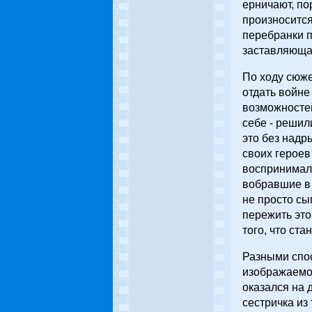
ерничают, по
произносится
перебранки п
заставляющая
По ходу сюже
отдать войне
возможностей
себе - решил
это без надр
своих героев
воспринимали
вобравшие в 
не просто сы
пережить это
того, что ст
Разными спо
изображаемом
оказался на 
сестричка из