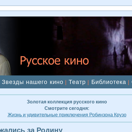
Звезды нашего кино
Театр
Библиотека
|
|
|
|
Золотая коллекция русского кино
Смотрите сегодня:
Жизнь и удивительные приключения Робинзона Крузо
жались за Родину