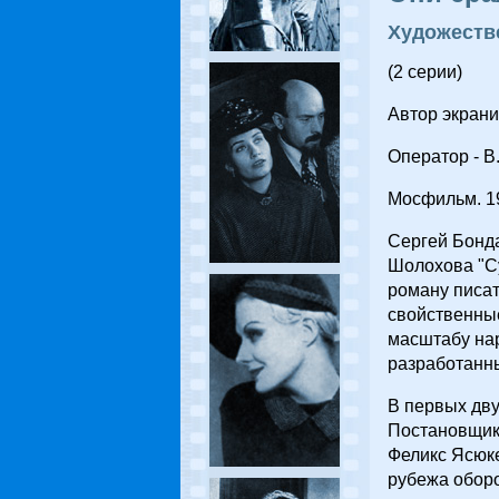
Художеств
(2 серии)
Автор экрани
Оператор - В
Мосфильм. 19
Сергей Бонда
Шолохова "Су
роману писат
свойственные
масштабу нар
разработанны
В первых дву
Постановщик
Феликс Ясюке
рубежа оборо