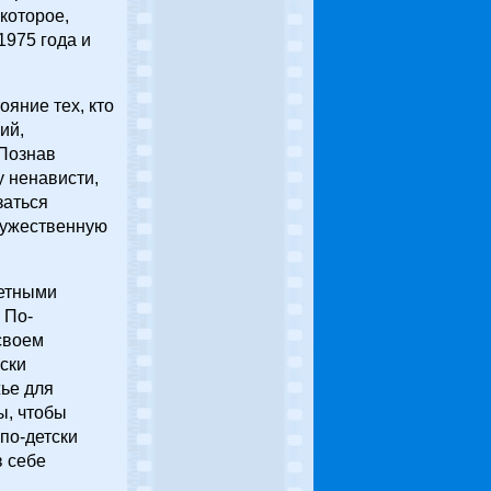
которое,
1975 года и
яние тех, кто
ий,
 Познав
у ненависти,
заться
мужественную
жетными
 По-
своем
йски
жье для
ы, чтобы
 по-детски
в себе