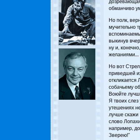
дозревающая 
обманчиво ум
Но полк, вер
мучительно т
вспоминаемы
выкинув вчер
ну и, конечн
желаниями...
Но вот Стрел
приведшей их
откликается 
собачьему об
Воюйте лучше
Я твоих слез
утешениях не
лучше скажи 
слово Лопахин
например, до
Зверею!"