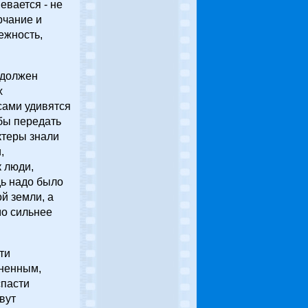
евается - не
рчание и
ежность,
 должен
х
 сами удивятся
бы передать
ктеры знали
,
к люди,
дь надо было
й земли, а
мо сильнее
ти
аненным,
спасти
вут