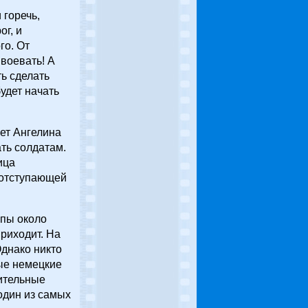
 горечь,
г, и
го. От
 воевать! А
ь сделать
удет начать
ает Ангелина
ать солдатам.
ица
 отступающей
опы около
риходит. На
Однако никто
тые немецкие
чительные
 один из самых