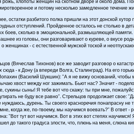
рожь, хлопоты женщин на скотном дворе и около дома. По
иротворенное и потому несколько замедленное течение жиз
нее, остатки разбитого полка пришли на этот донской хутор 
рудных отступлений. Пройденное осталось не столько в дет
х боев, сколько в эмоциональной, размышляющей памяти.
ашнее из головы, они разговаривают о куреве, о вкусе род
о, о женщинах - с естественной мужской тоской и неотпуск
ьцов (Вячеслав Тихонов) все же заводит разговор о катаст
 сюда - к Дону (а впереди Волга, Сталинград). На его горьк
Лопахин (Василий Шукшин): "А я не вижу оснований, чтобы 
ычаю хвост между ног зажимать. Бьют нас? Значит - подело
, сукины сыны! Я тебе вот что скажу: ты при мне, пожалуйст
 утирать не буду все равно". Стрельцов продолжает свое: "Д
 нуждаюсь, дурень. Ты своего красноречия понапрасну не т
мне, когда же, по-твоему, мы научимся воевать?" В ответ -
а: "Вот тут вот научимся. Вот в этих вот степях научимся! 
шел до такого градуса злости, что, плюнь на меня, слюна кип