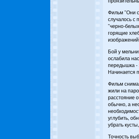
пронзительны
Фильм "Они с
случалось с 
"черно-белых
горящие хлеб
изображений 
Бой у мельни
ослабила нас
передышка - 
Начинается п
Фильм снимал
жили на паро
расстояние о
обычно, а не
необходимост
углубить, об
убрать кусты
Точность выб