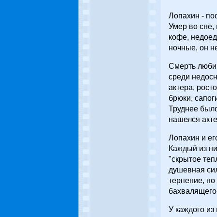
Лопахин - по
Умер во сне,
кофе, недоед
ночные, он н
Смерть люби
среди недосн
актера, рост
брюки, сапоги
Труднее было
нашелся акте
Лопахин и ег
Каждый из ни
"скрытое теп
душевная сил
терпение, но
бахвалящегос
У каждого из 