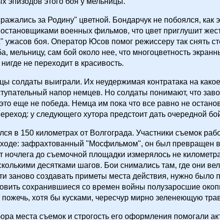
х эпизодов этого боя у мельницы.
ражались за Родину" цветной. Бондарчук не побоялся, как э
постановщиками военных фильмов, что цвет приглушит жес
" ужасов боя. Оператор Юсов помог режиссеру так снять сте
а, мельницу, сам бой около нее, что многоцветность экранн
нигде не переходит в красивость.
цы солдаты выиграли. Их неудержимая контратака на какое
тупательный напор немцев. Но солдаты понимают, что зав
это еще не победа. Немца им пока что все равно не останов
ереход: у следующего хутора предстоит дать очередной бой
ся в 150 километрах от Волгограда. Участники съемок рабо
ходе: зафрахтованный "Мосфильмом", он был превращен в 
т ночлега до съемочной площадки измерялось не километра
сколькими десятками шагов. Бои снимались там, где они ве
и заново создавать приметы места действия, нужно было 
новить сохранившиеся со времен войны полузаросшие окоп
, пожечь, хотя бы кусками, чересчур мирно зеленеющую трав
ора места съемок и строгость его оформления помогали а