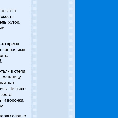
то часто
токость
пь, хутор,
ых
-то время
оеванная ими
ить.
.
тали в степи,
гостиницу,
ми, как
лись. Не было
просто
ы и воронки,
у.
ктерам словно