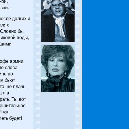
кой,
ни...
после долгих и
алях
 Словно бы
никовой воды,
ающими
рофе армии,
ие слова
мне по
м бьют.
а, не плачь.
а я в
рать. Ты вот
 решительное
Я уж,
еть будет!