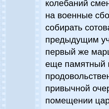
колебаний смен
на военные сбо
собирать сото
предыдущим уч
первый же марш
еще памятный 
продовольстве
привычной очер
помещении цар