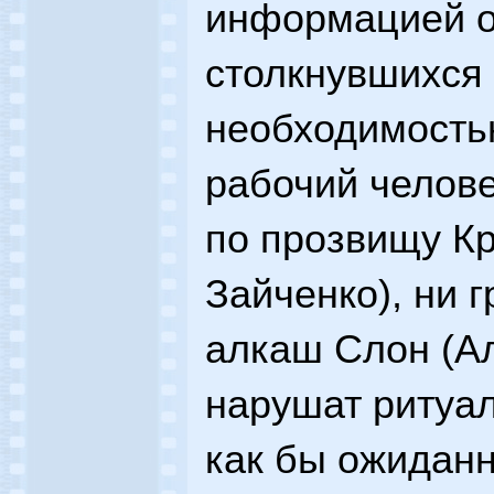
информацией о
столкнувшихся
необходимость
рабочий челове
по прозвищу К
Зайченко), ни 
алкаш Слон (А
нарушат ритуал
как бы ожиданн