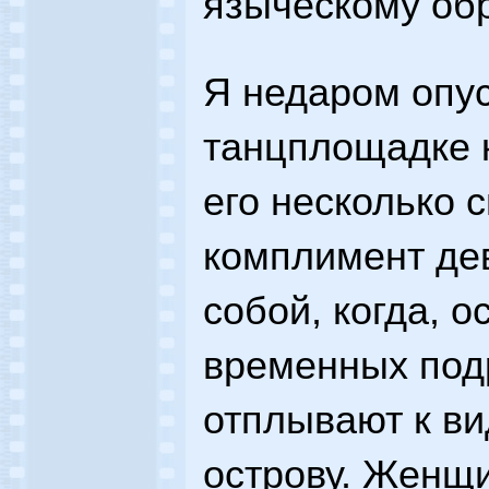
языческому обр
Я недаром опус
танцплощадке к
его несколько 
комплимент дев
собой, когда, о
временных подр
отплывают к в
острову. Женщ