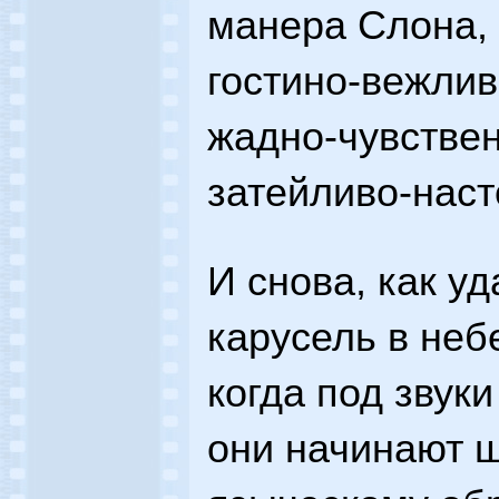
манера Слона, 
гостино-вежлив
жадно-чувствен
затейливо-нас
И снова, как уд
карусель в неб
когда под звук
они начинают ш