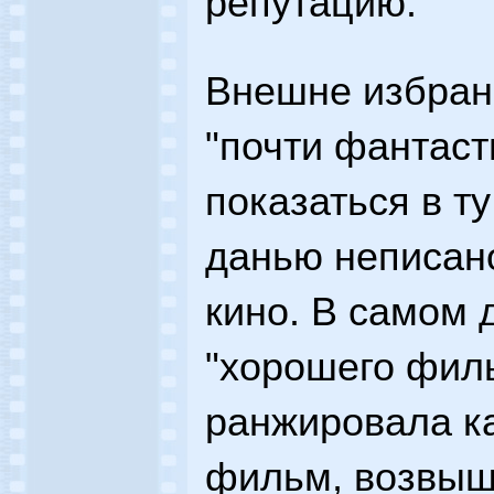
репутацию.
Внешне избран
"почти фантаст
показаться в ту
данью неписан
кино. В самом 
"хорошего филь
ранжировала ка
фильм, возвыша