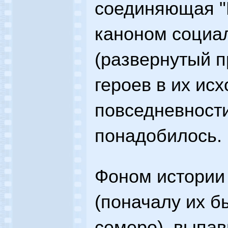
соединяющая "
каноном социа
(развернутый п
героев в их ис
повседневности)
понадобилось.
Фоном истории
(поначалу их б
семеро), выпав