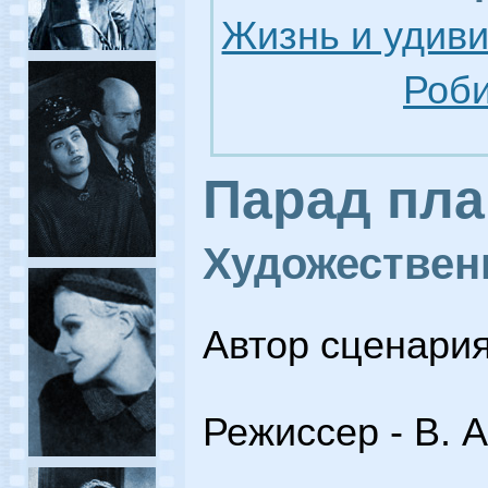
Жизнь и удив
Роби
Парад пла
Художестве
Автор сценария
Режиссер - В. 