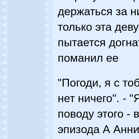
держаться за ни
только эта дев
пытается догнат
поманил ее
"Погоди, я с тоб
нет ничего". - "
поводу этого - 
эпизода А Анн