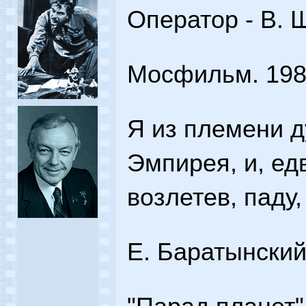
Оператор - В. 
Мосфильм. 1984
Я из племени д
Эмпирея, и, ед
возлетев, паду,
Е. Баратынски