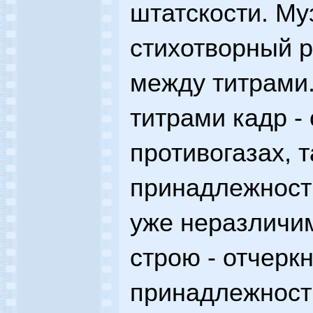
штатскости. Му
стихотворный р
между титрами
титрами кадр -
противогазах, 
принадлежность
уже неразличи
строю - отчерк
принадлежност