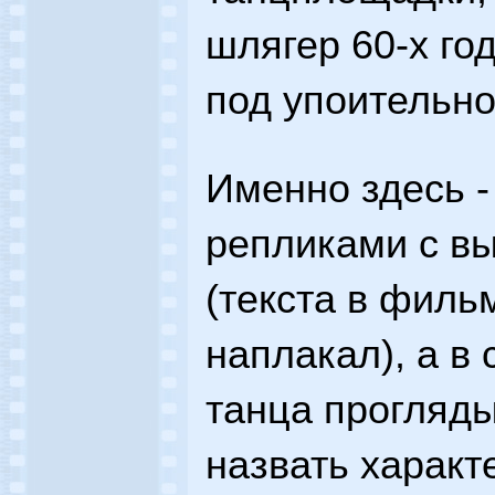
шлягер 60-х го
под упоительно
Именно здесь -
репликами с в
(текста в филь
наплакал), а в
танца прогляды
назвать характ