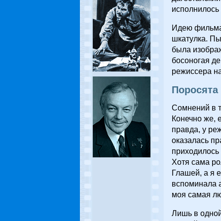
исполнилось 
Идею фильма
шкатулка. Пы
была изображ
босоногая де
режиссера н
Поросята 
Сомнений в т
Конечно же, 
правда, у ре
оказалась пр
приходилось 
Хотя сама ро
Глашей, а я 
вспоминала а
моя самая лю
Лишь в одной