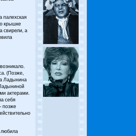
а палехская
го крышке
а свирели, а
новила
 возникало.
са. (Позже,
на Ладынина
 Ладыниной
ими актерами.
ла себя
- позже
действительно
е любила