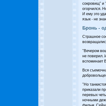
сокровищ" и 
огорчился. Н
И ему это уд
язык - не зна
Бронь - о
Страшное соо
возвращалис
"Вечером вош
не поверил. 
вспоминает 
Вся съемочна
добровольцем
"Но танкисто
приказали пр
nepeвыx четы
ночными деж
фильм. Сейча