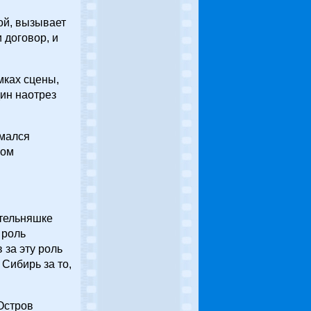
ой, вызывает
 договор, и
мках сцены,
дин наотрез
имался
лом
 тельняшке
 роль
 за эту роль
 Сибирь за то,
Остров