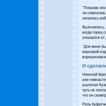
"Показав эпи
ли симпатию.
началась раб
Выяснилось, 
когда горец с
отказался от
"Для меня бы
верховой езд
ворошиловско
И сделал
Николай Крюч
или гимнасте
шалопая Кузь
чуть не попл
что он ском
Роль буфетчи