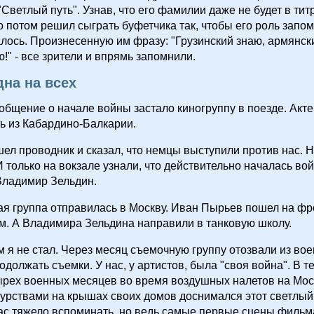
"Светлый путь". Узнав, что его фамилии даже не будет в титр
о потом решил сыграть буфетчика так, чтобы его роль запо
алось. Произнесенную им фразу: "Грузинский знаю, армянски
ю!" - все зрители и впрямь запомнили.
дна на всех
бщение о начале войны застало киногруппу в поезде. Акте
ь из Кабардино-Балкарии.
ел проводник и сказал, что немцы выступили против нас. 
И только на вокзале узнали, что действительно началась войн
Владимир Зельдин.
я группа отправилась в Москву. Иван Пырьев пошел на фр
. А Владимира Зельдина направили в танковую школу.
м я не стал. Через месяц съемочную группу отозвали из вое
одолжать съемки. У нас, у артистов, была "своя война". В т
рех военных месяцев во время воздушных налетов на Мос
урствами на крышах своих домов доснимался этот светлый
с тяжело вспоминать, но ведь самые первые сцены фильм