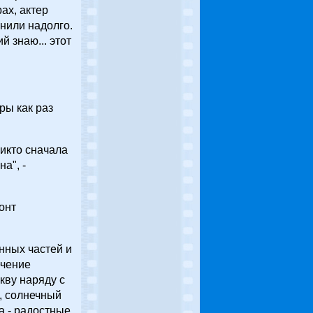
ах, актер
мнили надолго.
й знаю... этот
ры как раз
Никто сначала
а", -
онт
нных частей и
ечение
кву наряду с
, солнечный
а - радостные