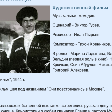
Художественный фильм
Музыкальная комедия.
Сценарий - Виктор Гусев.
Режиссер - Иван Пырьев.
Композитор - Тихон Хренников.
В ролях - Марина Ладынина, В
Зельдин (первая роль в кино), 
Крючков, Осип Абдулов, Никита
Григорий Алексеев.
льм", 1941 г.
льм шел под названием "Они повстречались в Москве".
сельскохозяйственной выставке встретились русская девуш
 юноша. Киноистории о любви свинарки Глаши и пастуха М