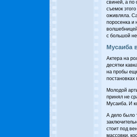
свиней, а по
съемок этого
оживляла. Са
поросенка и 
волшебницей, 
с большой н
Мусаиба 
Актера на ро
десятки кавк
на пробы еще
постановках 
Молодой арт
принял не ср
Мусаиба. И к
А дело было 
заключительн
стоит под ве
массовки, ко