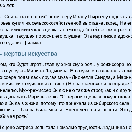
65 лет.
 "Свинарка и пастух" режиссеру Ивану Пырьеву подсказал
рьев купил на сельскохозяйственной выставке ларец. На е
ена идиллическая сценка: ангелоподобный пастух играет н
вушка, пасущая поросят, его слушает. Эта картинка и вдох
а создание фильма.
- жертвы искусства
ом, кто будет играть главную женскую роль, у режиссера не
его супруга - Марина Ладынина. Его муза, его главная актри
жиссера появилась другая муза - Лионелла Скирда, а Мари
актически отлученной от кино.) Но на съемочной площадке
нелегко. Муж-режиссер был с нею так же строг, как и с друг
ль давалась Марине легко. "С первой сцены я почувствова
ею и была в жизни, потому что приехала из сибирского села, 
ктриса. - Глаша была моя, из моего детства и юности. Это 
бимая роль".
 сцене актриса испытала немалые трудности. Ладынина н