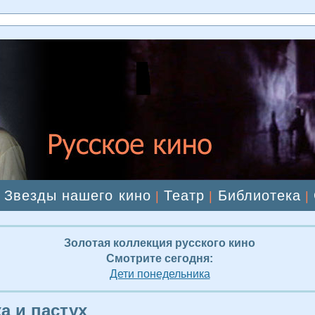
Звезды нашего кино
Театр
Библиотека
|
|
|
|
Золотая коллекция русского кино
Смотрите сегодня:
Дети понедельника
а и пастух