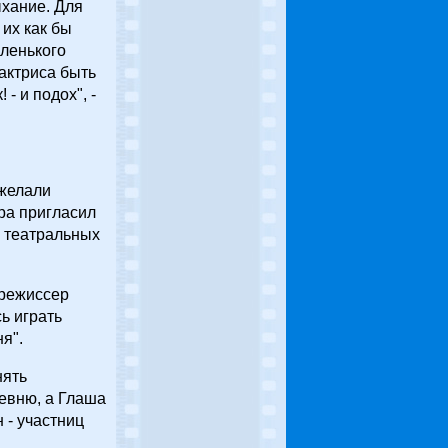
ыхание. Для
 их как бы
аленького
 актриса быть
- и подох", -
 желали
ера пригласил
в театральных
 режиссер
ь играть
я".
нять
ревню, а Глаша
 - участниц