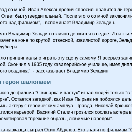
зод со мной, Иван Александрович спросил, нравится ли гер
 Ответ был утвердительный. После этого со мной заключили
ота над фильмом", - вспоминает Владимир Зельдин.
что Владимир Зельдин отлично держится в седле. И на съе
качет на коне по крутой, отвесной, извилистой дороге, Зель
 дублера.
ло принципиально играть эту сцену самому. Я всерьез зан
ой. Окончил в 1935 году кавалерийское училище, имел дип
го всадника", - рассказывает Владимир Зельдин.
и героя шалопаем
ков до фильма "Свинарка и пастух" играл людей только "в
рке". Остается загадкой, как Иван Пырьев не побоялся дать
мы актеру с героическим амплуа. Правда, Николай Крючков
атился карьерой. Василий Сталин грозился сослать актера в
прометировал "прежние образы, любимые народом".
ка-кавказца сыграл Осип Абдулов. Его знали по фильмам "