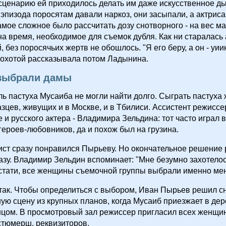
 сценарию ей приходилось делать им даже искусственное д
 эпизода поросятам давали наркоз, они засыпали, а актриса
мое сложное было рассчитать дозу снотворного - на вес м
на время, необходимое для съемок дубля. Как ни старалась
без поросячьих жертв не обошлось. "Я его беру, а он - уиик! 
еохотой рассказывала потом Ладынина.
выбрали дамы
ль пастуха Мусаиба не могли найти долго. Сыграть пастуха
азцев, живущих и в Москве, и в Тбилиси. Ассистент режисс
 и русского актера - Владимира Зельдина: тот часто играл 
героев-любовников, да и похож был на грузина.
ист сразу понравился Пырьеву. Но окончательное решение
азу. Владимир Зельдин вспоминает: "Мне безумно захотелос
стати, все женщины съемочной группы выбрали именно мен
так. Чтобы определиться с выбором, Иван Пырьев решил с
ую сцену из крупных планов, когда Мусаиб приезжает в де
нцом. В просмотровый зал режиссер пригласил всех женщин
стюмерш, реквизиторов.