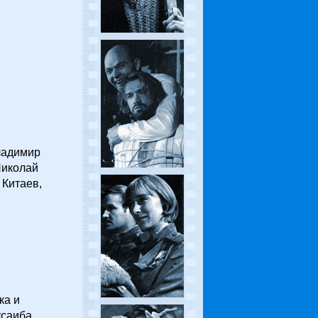
ладимир
Николай
 Китаев,
ка и
усаиба