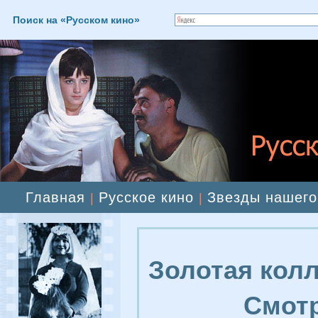
Поиск на «Русском кино»
Главная
Русское кино
Звезды нашего
|
|
Золотая колл
Смотр