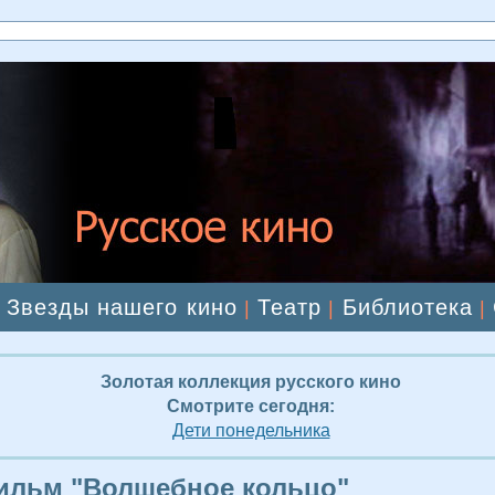
Звезды нашего кино
Театр
Библиотека
|
|
|
|
Золотая коллекция русского кино
Смотрите сегодня:
Дети понедельника
ильм "Волшебное кольцо"