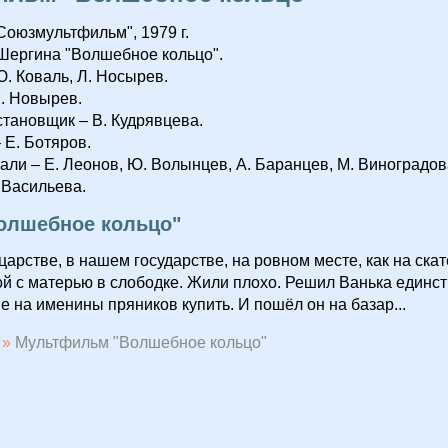
Союзмультфильм", 1979 г.
 Шергина "Волшебное кольцо".
. Коваль, Л. Носырев.
. Новырев.
тановщик – В. Кудрявцева.
 Е. Ботяров.
али – Е. Леонов, Ю. Волынцев, А. Баранцев, М. Виноградова
 Васильева.
Волшебное кольцо"
царстве, в нашем государстве, на ровном месте, как на скат
й с матерью в слободке. Жили плохо. Решил Ванька единс
е на именины пряников купить. И пошёл он на базар...
»
Мультфильм "Волшебное кольцо"