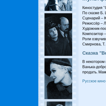
Киностудия "
По сказке Б.
Сценарий – Ю
Режиссёр – Л
Художник-пос
Композитор –
Роли озвучив
Смирнова, Т.
Сказка "
В некотором 
Ванька-добро
продать. Мам
Русское кино