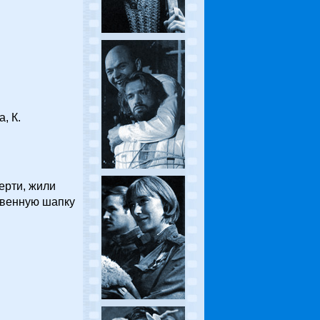
, К.
ерти, жили
твенную шапку