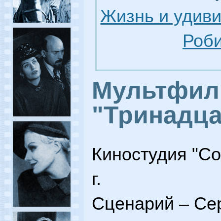
Жизнь и удив
Роби
Мультфил
"Тринадца
Киностудия "С
г.
Сценарий – Се