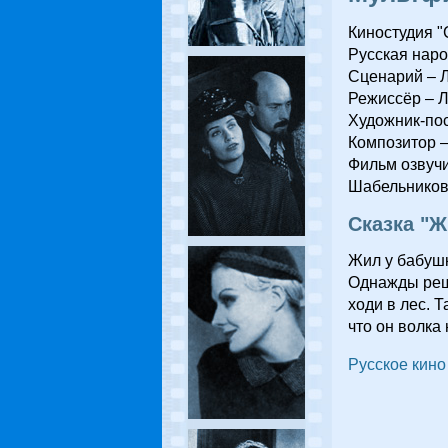
Киностудия "
Русская наро
Сценарий – Л
Режиссёр – Л
Художник-пос
Композитор –
Фильм озвучи
Шабельникова
Сказка "Ж
Жил у бабушк
Однажды реши
ходи в лес. Т
что он волка 
Русское кино