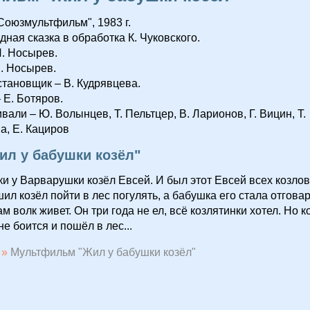
Союзмультфильм", 1983 г.
дная сказка в обработка К. Чуковского.
. Носырев.
. Носырев.
тановщик – В. Кудрявцева.
 Е. Ботяров.
вали – Ю. Волынцев, Т. Пельтцер, В. Ларионов, Г. Вицин, Т.
, Е. Кациров
ил у бабушки козёл"
и у Варварушки козёл Евсей. И был этот Евсей всех козлов
л козёл пойти в лес погулять, а бабушка его стала отговар
ам волк живет. Он три года не ел, всё козлятинки хотел. Но к
не боится и пошёл в лес...
»
Мультфильм "Жил у бабушки козёл"