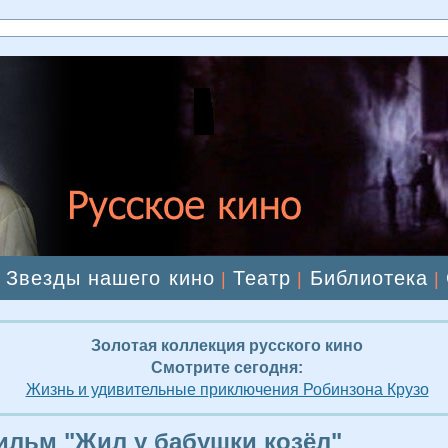
Звезды нашего кино
Театр
Библиотека
|
|
|
|
Золотая коллекция русского кино
Смотрите сегодня:
Жизнь и удивительные приключения Робинзона Крузо
льм "Жил у бабушки козёл"