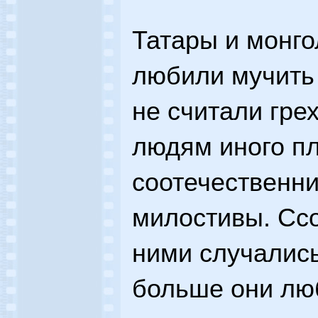
Татары и монг
любили мучить 
не считали гре
людям иного пл
соотечественн
милостивы. Сс
ними случались
больше они люб