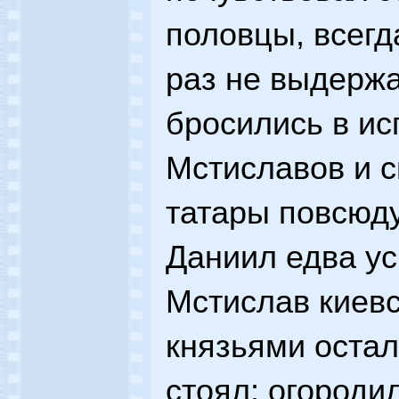
половцы, всегд
раз не выдержа
бросились в ис
Мстиславов и с
татары повсюду
Даниил едва ус
Мстислав киевс
князьями остал
стоял; огороди