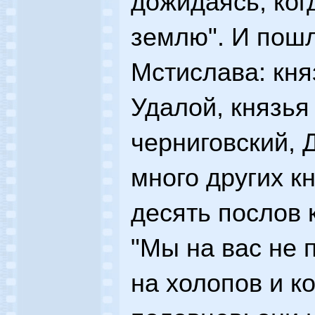
дожидаясь, ког
землю". И пошл
Мстислава: княз
Удалой, князья
черниговский, 
много других к
десять послов 
"Мы на вас не 
на холопов и к