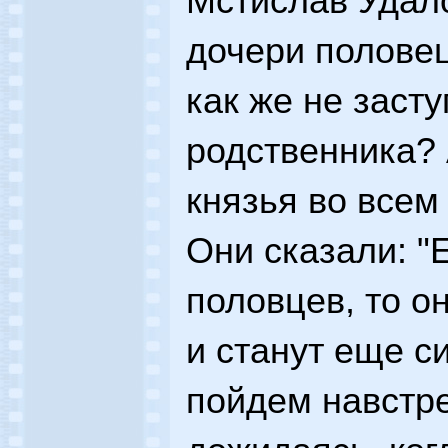
Мстислав Удал
дочери половец
как же не засту
родственника?
князья во всем
Они сказали: "
половцев, то о
и станут еще с
пойдем навстре