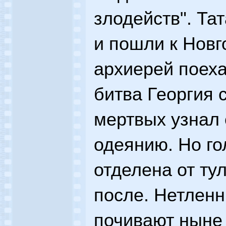
злодейств". Та
и пошли к Новг
архиерей поеха
битва Георгия с
мертвых узнал 
одеянию. Но го
отделена от ту
после. Нетлен
почивают ныне