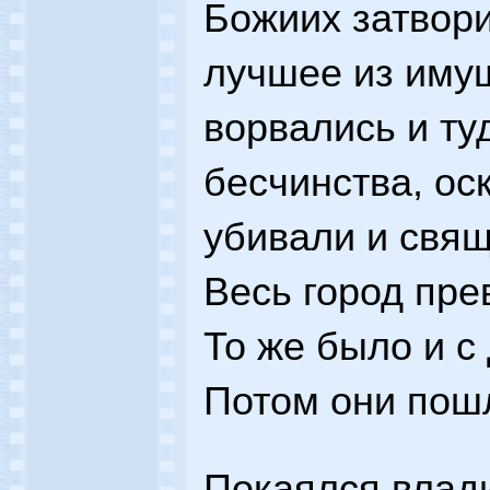
Божиих затвори
лучшее из иму
ворвались и ту
бесчинства, ос
убивали и свящ
Весь город пре
То же было и с
Потом они пош
Покаялся влади