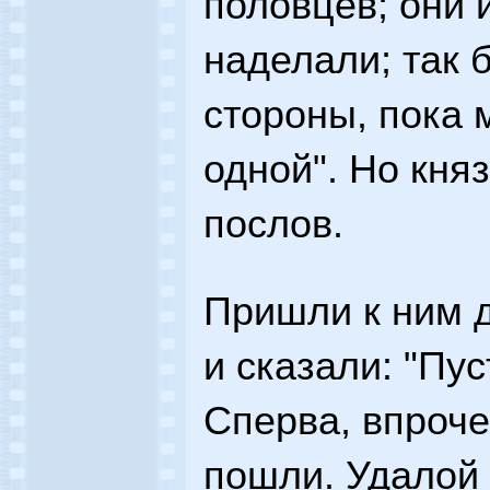
половцев; они 
наделали; так б
стороны, пока 
одной". Но кня
послов.
Пришли к ним д
и сказали: "Пус
Сперва, впроч
пошли. Удалой