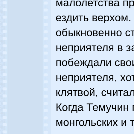
малолетства п
ездить верхом. 
обыкновенно с
неприятеля в за
побеждали свои
неприятеля, хо
клятвой, счита
Когда Темучин 
монгольских и 