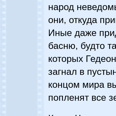
народ неведомы
они, откуда пр
Иные даже при
басню, будто т
которых Гедеон
загнал в пусты
концом мира вы
попленят все з