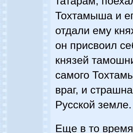
татарам, поеха
Тохтамыша и ег
отдали ему кня
он присвоил се
князей тамошни
самого Тохтам
враг, и страшн
Русской земле.
Еще в то время