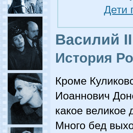
Дети 
Василий II
История Ро
Кроме Куликов
Иоаннович Дон
какое великое 
Много бед выхо