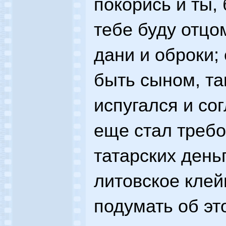
покорись и ты,
тебе буду отцо
дани и оброки;
быть сыном, та
испугался и сог
еще стал требо
татарских день
литовское клей
подумать об эт