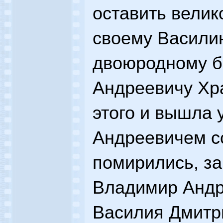
оставить велик
своему Василию
двоюродному б
Андреевичу Хра
этого и вышла 
Андреевичем сс
помирились, за
Владимир Андр
Василия Дмитр