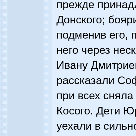
прежде принад
Донского; бояр
подменив его, 
него через нес
Ивану Дмитрие
рассказали Со
при всех сняла
Косого. Дети 
уехали в сильн