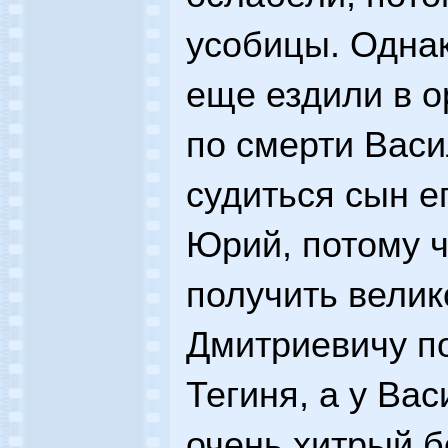
усобицы. Однак
еще ездили в о
по смерти Вас
судиться сын е
Юрий, потому ч
получить вели
Дмитриевичу п
Тегиня, а у Ва
очень хитрый 