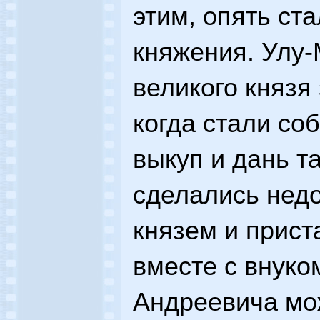
этим, опять ста
княжения. Улу
великого князя
когда стали соб
выкуп и дань т
сделались нед
князем и прис
вместе с внук
Андреевича мо