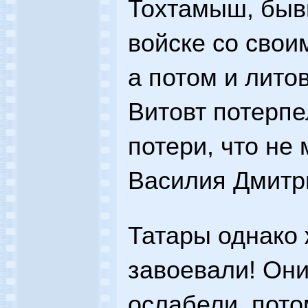
Тохтамыш, быв
войске со свои
а потом и лит
Витовт потерпе
потери, что не 
Василия Дмитр
Татары однако 
завоевали! Они
ослабели, пото