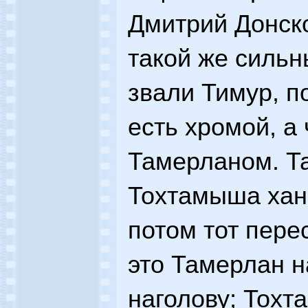
Дмитрий Донско
такой же сильны
звали Тимур, п
есть хромой, а
Тамерланом. Т
Тохтамыша хан
потом тот пере
это Тамерлан н
наголову; Тохт