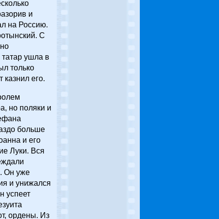
есколько
разорив и
ал на Россию.
ротынский. С
 но
 татар ушла в
ыл только
 казнил его.
оролем
а, но поляки и
тефана
раздо больше
оанна и его
ие Луки. Вся
еждали
. Он уже
ия и унижался
он успеет
езуита
т, ордены. Из