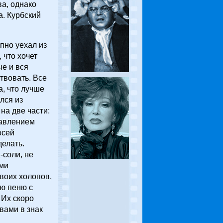
ва, однако
а. Курбский
пно уехал из
 что хочет
ые и вся
ствовать. Все
, что лучше
лся из
на две части:
равлением
всей
делать.
-соли, не
ими
воих холопов,
ую пеню с
 Их скоро
вами в знак