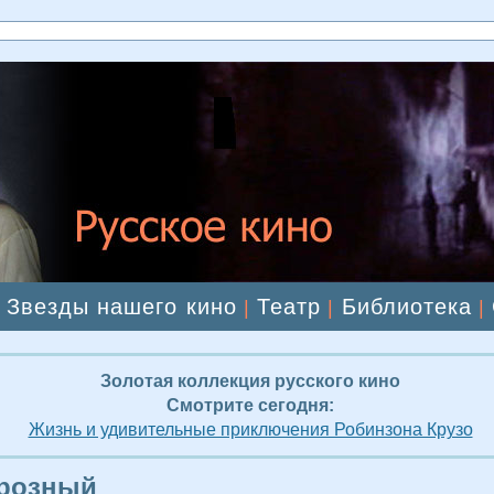
Звезды нашего кино
Театр
Библиотека
|
|
|
|
Золотая коллекция русского кино
Смотрите сегодня:
Жизнь и удивительные приключения Робинзона Крузо
Грозный