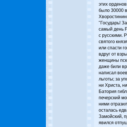
этих орденов
было 30000 
Хворостинины
"Государь! З
самый день Р
с русскими. 
святого княз
или спасти г
вдруг от взр
женщины пск
даже били вр
написал воев
льготы; за у
ни Христа, н
Батория гибл
печерский мо
ними отразил
осталась едва
Замойский, п
явился отпущ