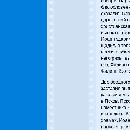
соборе. Царь
благословени
сказали: "Вл
царя в этой 
христианская
высок на тро
Иоанн ударил
щадил, а теп
время служен
него ризы, в
его, Филипп 
Филипп был с
Двоюродного 
заставил вып
каждый день 
в Псков. Пск
наместника к
кланялись, б
храмах, Иоан
напугал царя