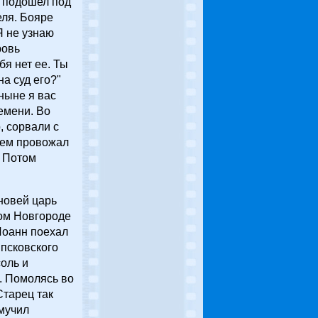
, подошел под
еля. Бояре
Я не узнаю
ровь
бя нет ее. Ты
а суд его?"
ныне я вас
емени. Во
, сорвали с
ачем провожал
" Потом
новей царь
мом Новгороде
Иоанн поехал
 псковского
оль и
о. Помолясь во
Старец так
амучил