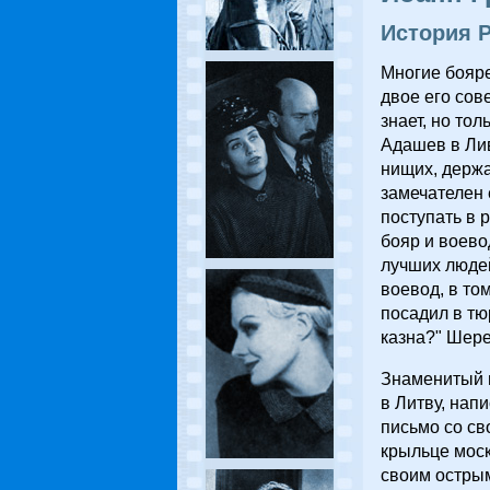
История Р
Многие бояре
двое его сов
знает, но то
Адашев в Ли
нищих, держа
замечателен 
поступать в 
бояр и воево
лучших людей
воевод, в то
посадил в тю
казна?" Шере
Знаменитый в
в Литву, нап
письмо со с
крыльце моск
своим острым