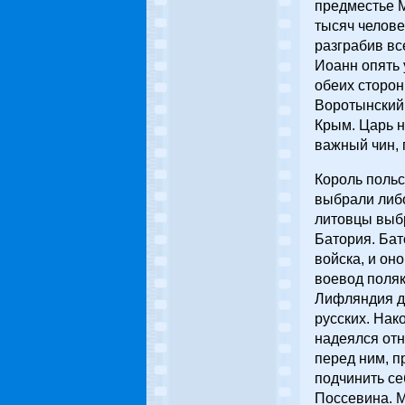
предместье М
тысяч челове
разграбив вс
Иоанн опять 
обеих сторон
Воротынский 
Крым. Царь н
важный чин, 
Король польс
выбрали либо
литовцы выбр
Батория. Бат
войска, и он
воевод поляк
Лифляндия д
русских. Нак
надеялся отн
перед ним, п
подчинить се
Поссевина. М