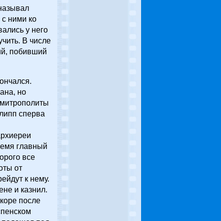
 называл
 с ними ко
вались у него
учить. В числе
ий, побивший
ончался.
ана, но
в митрополиты
липп сперва
архиереи
ремя главный
орого все
оты от
ейдут к нему.
не и казнил.
скоре после
спенском