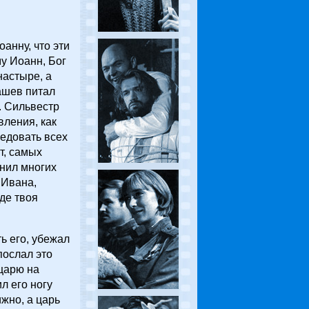
анну, что эти
у Иоанн, Бог
настыре, а
ашев питал
. Сильвестр
вления, как
ледовать всех
т, самых
знил многих
 Ивана,
де твоя
ь его, убежал
послал это
царю на
л его ногу
жно, а царь