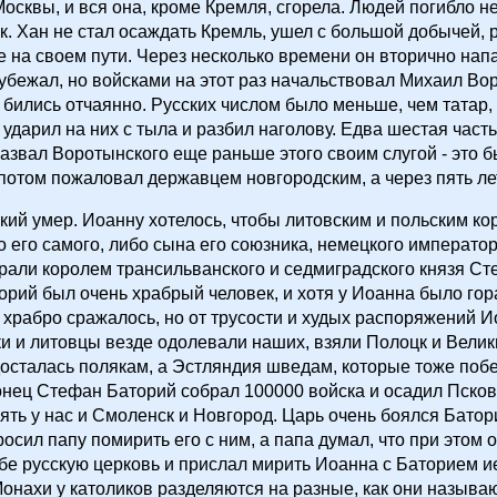
осквы, и вся она, кроме Кремля, сгорела. Людей погибло н
к. Хан не стал осаждать Кремль, ушел с большой добычей, 
е на своем пути. Через несколько времени он вторично нап
убежал, но войсками на этот раз начальствовал Михаил Во
 бились отчаянно. Русских числом было меньше, чем татар,
ударил на них с тыла и разбил наголову. Едва шестая часть
азвал Воротынского еще раньше этого своим слугой - это б
потом пожаловал державцем новгородским, а через пять лет
кий умер. Иоанну хотелось, чтобы литовским и польским к
 его самого, либо сына его союзника, немецкого император
али королем трансильванского и седмиградского князя С
орий был очень храбрый человек, и хотя у Иоанна было го
о храбро сражалось, но от трусости и худых распоряжений И
и и литовцы везде одолевали наших, взяли Полоцк и Велик
осталась полякам, а Эстляндия шведам, которые тоже поб
онец Стефан Баторий собрал 100000 войска и осадил Псков
ять у нас и Смоленск и Новгород. Царь очень боялся Батор
росил папу помирить его с ним, а папа думал, что при этом 
бе русскую церковь и прислал мирить Иоанна с Баторием и
онахи у католиков разделяются на разные, как они называю