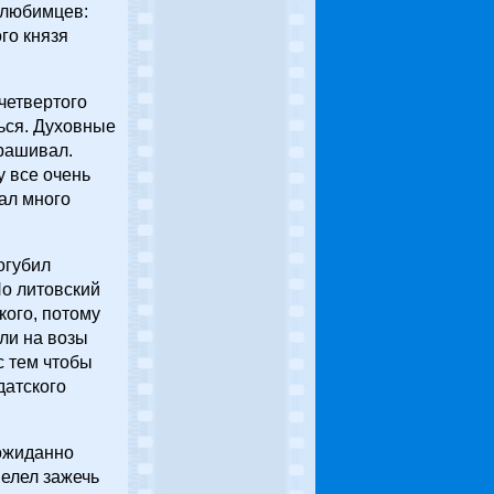
 любимцев:
го князя
четвертого
ться. Духовные
прашивал.
у все очень
ал много
огубил
Но литовский
кого, потому
или на возы
с тем чтобы
датского
еожиданно
велел зажечь