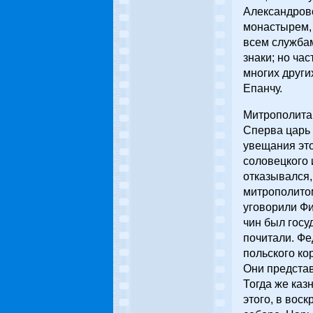
Александровс
монастырем, 
всем службам
знаки; но ча
многих други
Епанчу.
Митрополита 
Сперва царь 
увещания это
соловецкого 
отказывался,
митрополитом
уговорили Фи
чин был госу
почитали. Фе
польского ко
Они представ
Тогда же каз
этого, в вос