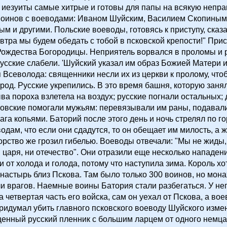
 иезуиты самые хитрые и готовы для папы на всякую непра
воинов с воеводами: Иваном Шуйским, Василием Скопиным
м и другими. Польские воеводы, готовясь к приступу, сказ
автра мы будем обедать с тобой в псковской крепости!" При
ождества Богородицы. Неприятель ворвался в проломы и р
Русские слабели. 'Шуйский указал им образ Божией Матери 
я Всеволода: священники несли их из церкви к пролому, что
ород. Русские укрепились. В это время башня, которую занял
ыва пороха взлетела на воздух; русские погнали остальных;
овские помогали мужьям: перевязывали им раны, подавали
ага копьями. Баторий после этого день и ночь стрелял по го
одам, что если они сдадутся, то он обещает им милость, а 
порство же грозил гибелью. Воеводы отвечали: "Мы не жиды
и царя, ни отечество". Они отразили еще несколько нападен
и от холода и голода, потому что наступила зима. Король хо
настырь близ Пскова. Там было только 300 воинов, но мона
и врагов. Наемные воины Батория стали разбегаться. У не
 четвертая часть его войска, сам он уехал от Пскова, а вое
ридумал убить главного псковского воеводу Шуйского изме
енный русский пленник с большим ларцем от одного немца