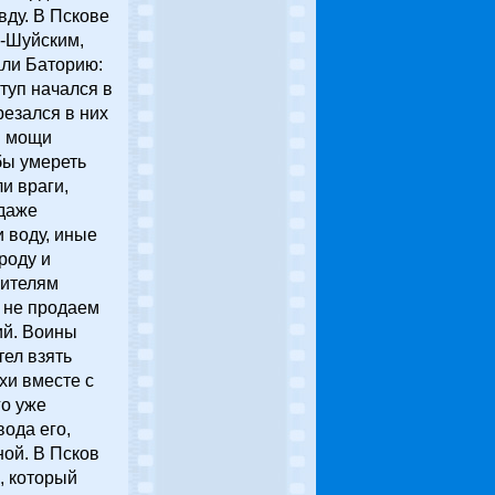
вду. В Пскове
-Шуйским,
али Баторию:
ступ начался в
езался в них
и мощи
бы умереть
и враги,
 даже
 воду, иные
роду и
жителям
, не продаем
ий. Воины
тел взять
хи вместе с
го уже
вода его,
ной. В Псков
, который