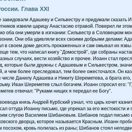
оссии. Глава XXI
 завидовали Адашеву и Сильвестру и придумали сказать Ио
етников извели царицу Анастасию отравой. Поверил ли этом
лько оба они умерли в изгнании: Сильвестр в Соловецком мо
вонии. Они оба удивляли всех своими добрыми делами: Ад
л в своем доме десять прокаженных и сам омывал их язвы
еще тем, что написал книгу "Домострой", где собраны наста
разных случаях, вести хозяйство и прочее. Иоанн стал прес
д, которые были дружны с Адашевым и Сильвестром, значи
, и чем более преследовал, тем более ожесточался. Он ка
м числе Данилу Адашева и Никиту Шереметева, а брата его,
рьму. Иван Шереметев слыл богачем. Иоанн спросил его: "Г
метев отвечал: "Руками нищих я передал ее Богу".
оевода князь Андрей Курбский узнал, что царь хочет казнит
исал оттуда Иоанну письмо, где упрекал за его жестокости и 
воим слугою Василием Шибановым. Шибанов подал письмо 
овского дворца, которое называется Красным. Иоанн проби
 посохом, кровь полилась из раны; Шибанов стоял неподви