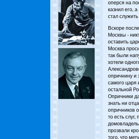
оперся на по
казнил его, 
стал служить
Вскоре после
Москвы - никт
оставить цар
Москва просил
так были нап
хотели одног
Александровс
опричнину и 
самого царя 
остальной Ро
Опричники да
знать ни отца
опричников о
то есть слуг
домовладельц
прозвали кро
того, что ме