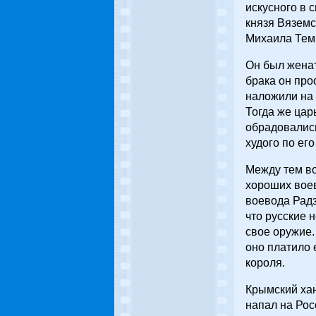
искусного в 
князя Вяземс
Михаила Тем
Он был женат
брака он про
наложили на 
Тогда же цар
обрадовались
худого по его
Между тем во
хороших воев
воевода Радз
что русские 
свое оружие.
оно платило 
короля.
Крымский хан
напал на Рос