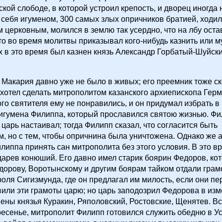
кой слободе, в которой устроил крепость, и дворец иногда
себя игуменом, 300 самых злых опричников братией, ходил
 церковным, молился в землю так усердно, что на лбу оста
сто во время молитвы приказывал кого-нибудь казнить или м
х в это время был казнен князь Александр Горбатый-Шуйск
Макария давно уже не было в живых; его преемник тоже ск
хотел сделать митрополитом казанского архиепископа Герм
го святителя ему не понравились, и он придумал избрать 
игумена Филиппа, который прославился святою жизнью. Фи
 царь настаивал; тогда Филипп сказал, что согласится быть
, но с тем, чтобы опричнина была уничтожена. Однако же 
липпа принять сан митрополита без этого условия. В это в
дарев конюший. Его давно имел старик боярин Федоров, кот
дорову, Воротынскому и другим боярам тайком отдали грам
роля Сигизмунда, где он предлагал им милость, если они пер
или эти грамоты царю; но царь заподозрил Федорова в изме
нены князья Куракин, Ряполовский, Ростовские, Щенятев. В
кресенье, митрополит Филипп готовился служить обедню в У