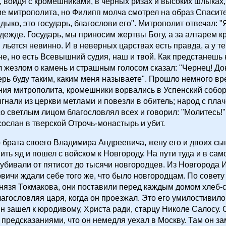
, войдя с кромешниками, в черных ризах и высоких шлыках
е митрополита, но Филипп молча смотрел на образ Спасит
адыко, это государь, благослови его". Митрополит отвечал: "
одежде. Государь, мы приносим жертвы Богу, а за алтарем к
 льется невинно. И в неверных царствах есть правда, а у те
не, но есть Всевышний судия, наш и твой. Как предстанешь н
 жезлом о камень и страшным голосом сказал: "Чернец! До
ерь буду таким, каким меня называете". Прошло немного вр
ия митрополита, кромешники ворвались в Успенский собор
ыгнали из церкви метлами и повезли в обитель; народ с пл
со светлым лицом благословлял всех и говорил: "Молитесь!
ослан в тверской Отрочь-монастырь и убит.
брата своего Владимира Андреевича, жену его и двоих сы
ить яд и пошел с войском к Новгороду. На пути туда и в са
убивали от пятисот до тысячи новгородцев. Из Новгорода 
овичи ждали себе того же, что было новгородцам. По совету
нязя Токмакова, они поставили перед каждым домом хлеб-с
лагословляя царя, когда он проезжал. Это его умилостивил
н зашел к юродивому, Христа ради, старцу Николе Салосу. 
 предсказаниями, что он немедля уехал в Москву. Там он з