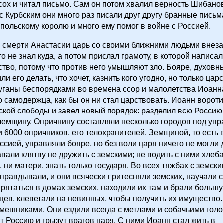
сох и читал письмо. Сам он потом хвалил верность Шибано
а с Курбским они много раз писали друг другу бранные письм
 польскому королю и много ему помог в войне с Россией.
 смерти Анастасии царь со своими ближними людьми внеза
о не знал куда, а потом прислал грамоту, в которой написал,
ство, потому что против него умышляют зло. Бояре, духовн
и его делать, что хочет, казнить кого угодно, но только цар
уганы беспорядками во времена ссор и малолетства Иоанна
о самодержца, как бы он ни стал царствовать. Иоанн вороти
кой слободы и завел новый порядок: разделил всю Россию 
земщину. Опричнину составляли несколько городов под уп
и 6000 опричников, его телохранителей. Земщиной, то есть 
ссией, управляли бояре, но без воли царя ничего не могли 
вали клятву не дружить с земскими; не водить с ними хлеба
, ни матери, знать только государя. Во всех тяжбах с земск
правдывали, и они всячески притесняли земских, научали с
, прятаться в домах земских, находили их там и брали больш
ев, клеветали на невинных, чтобы получить их имущество.
мешниками. Они ездили всегда с метлами и собачьими голо
тут Россию и грызут врагов царя. С ними Иоанн стал жить в