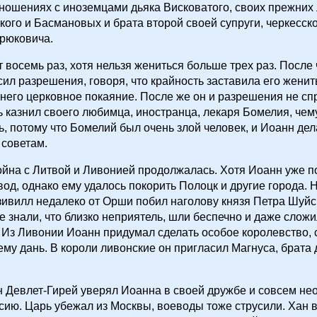
сношениях с иноземцами дьяка Висковатого, своих прежних
кого и Басмановых и брата второй своей супруги, черкесско
рюковича.
 восемь раз, хотя нельзя жениться больше трех раз. После 
сил разрешения, говоря, что крайность заставила его жени
него церковное покаяние. После же он и разрешения не с
ь казнил своего любимца, иностранца, лекаря Бомелия, чем
, потому что Бомелий был очень злой человек, и Иоанн дел
 советам.
йна с Литвой и Ливонией продолжалась. Хотя Иоанн уже п
од, однако ему удалось покорить Полоцк и другие города. 
ивилл недалеко от Орши побил наголову князя Петра Шуйс
не знали, что близко неприятель, шли беспечно и даже слож
 Из Ливонии Иоанн придумал сделать особое королевство, 
ему дань. В короли ливонские он пригласил Магнуса, брата 
 Девлет-Гирей уверял Иоанна в своей дружбе и совсем н
сию. Царь убежал из Москвы, воеводы тоже струсили. Хан 