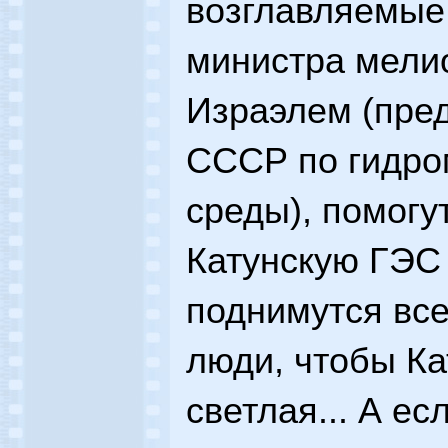
возглавляемые
министра мели
Израэлем (пре
СССР по гидро
среды), помогу
Катунскую ГЭС 
поднимутся вс
люди, чтобы Ка
светлая... А ес