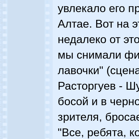
увлекало его п
Алтае. Вот на э
недалеко от эт
мы снимали фи
лавочки" (сцена
Расторгуев - Ш
босой и в черн
зрителя, бросае
"Все, ребята, к