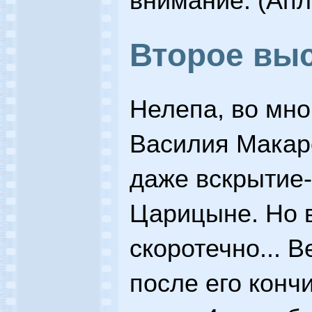
внимание. (Ап
Второе вы
Нелепа, во мно
Василия Макар
даже вскрытие-
Царицыне. Но в
скоротечно... В
после его конч