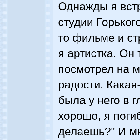
Однажды я встр
студии Горьког
то фильме и ст
я артистка. Он 
посмотрел на м
радости. Какая
была у него в г
хорошо, я поги
делаешь?" И м