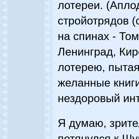
лотереи. (Апло
стройотрядов (
на спинах - То
Ленинград, Кир
лотерею, пыта
желанные книги
нездоровый ин
Я думаю, зрите
потянулся к Шу