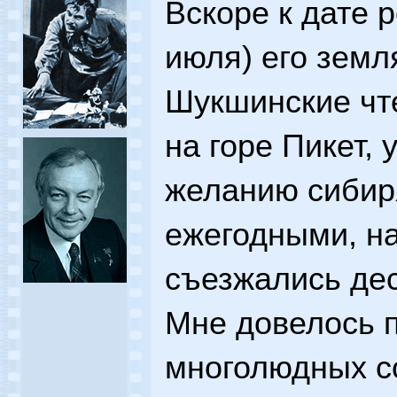
Вскоре к дате 
июля) его земл
Шукшинские чте
на горе Пикет, 
желанию сибиря
ежегодными, на
съезжались дес
Мне довелось п
многолюдных с