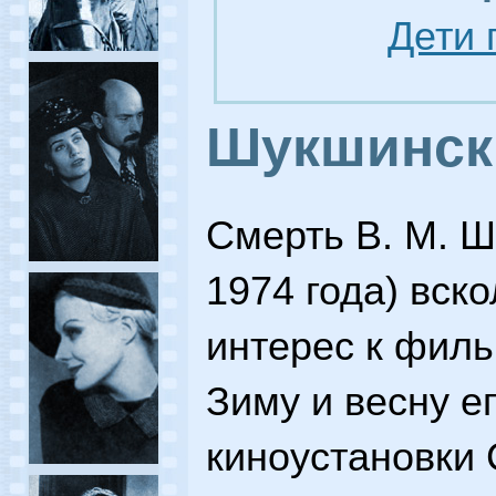
Дети 
Шукшинск
Смерть В. М. Ш
1974 года) вск
интерес к филь
Зиму и весну е
киноустановки 