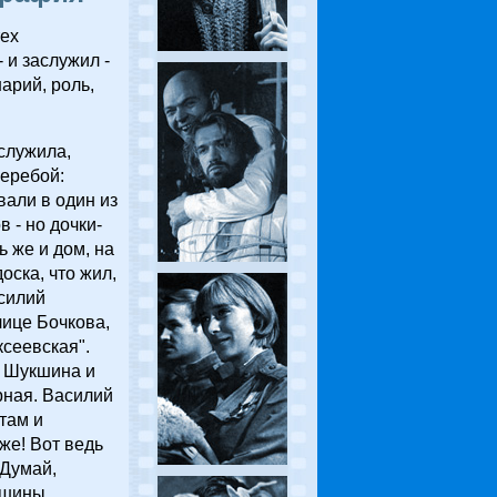
тех
 и заслужил -
арий, роль,
служила,
еребой:
вали в один из
 - но дочки-
ь же и дом, на
оска, что жил,
асилий
лице Бочкова,
ксеевская".
у Шукшина и
рная. Василий
там и
же! Вот ведь
 Думай,
кшины