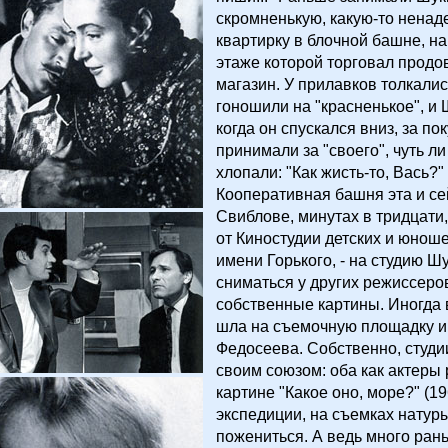
скромненькую, какую-то ненад
квартирку в блочной башне, н
этаже которой торговал прод
магазин. У прилавков толкалис
гоношили на "красненькое", и
когда он спускался вниз, за по
принимали за "своего", чуть ли
хлопали: "Как жисть-то, Вась?"
Кооперативная башня эта и сей
Свиблове, минутах в тридцати
от Киностудии детских и юнош
имени Горького, - на студию Ш
сниматься у других режиссеро
собственные картины. Иногда 
шла на съемочную площадку и
Федосеева. Собственно, студи
своим союзом: оба как актеры
картине "Какое оно, море?" (19
экспедиции, на съемках натур
пожениться. А ведь много ран