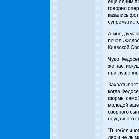
еще одним пр
говорил опер
казались фот
супрематисто
А мне, думаю
печаль Федос
Киевской Соф
Чудо Федосее
же нас, иску
приглушенных
Захватывает 
когда Федосе
формы самой 
молодой еще 
озорного сы
неудачного с
"В небольшом
лес и не дым