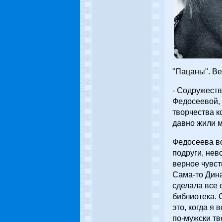
"Пацаны". Вез
- Содружеств
Федосеевой, 
творчества к
давно жили мо
Федосеева вс
подруги, нев
верное чувст
Сама-то Дина
сделала все с
библиотека. 
это, когда я
по-мужски тв