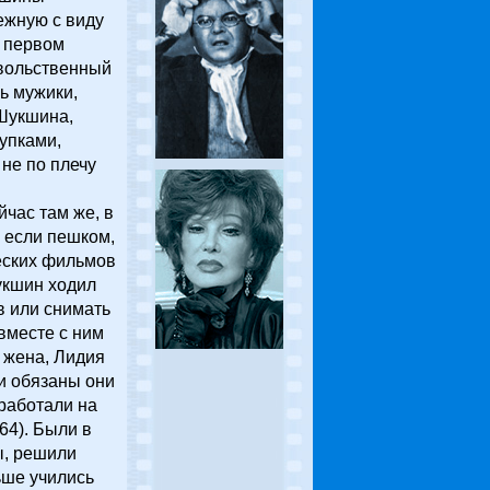
ежную с виду
а первом
овольственный
ь мужики,
 Шукшина,
купками,
 не по плечу
час там же, в
, если пешком,
еских фильмов
укшин ходил
в или снимать
вместе с ним
 жена, Лидия
и обязаны они
 работали на
64). Были в
ы, решили
ьше учились