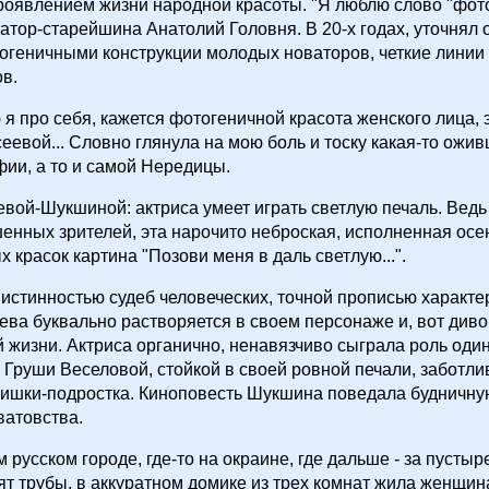
оявлением жизни народной красоты. "Я люблю слово "фото
атор-старейшина Анатолий Головня. В 20-х годах, уточнял 
огеничными конструкции молодых новаторов, четкие линии
в.
 я про себя, кажется фотогеничной красота женского лица, 
еевой... Словно глянула на мою боль и тоску какая-то ожи
ии, а то и самой Нередицы.
вой-Шукшиной: актриса умеет играть светлую печаль. Ведь
шенных зрителей, эта нарочито неброская, исполненная осе
 красок картина "Позови меня в даль светлую...".
истинностью судеб человеческих, точной прописью характе
ева буквально растворяется в своем персонаже и, вот диво
жизни. Актриса органично, ненавязчиво сыграла роль один
Груши Веселовой, стойкой в своей ровной печали, заботли
нишки-подростка. Киноповесть Шукшина поведала будничну
ватовства.
 русском городе, где-то на окраине, где дальше - за пустыр
ят трубы, в аккуратном домике из трех комнат жила женщина