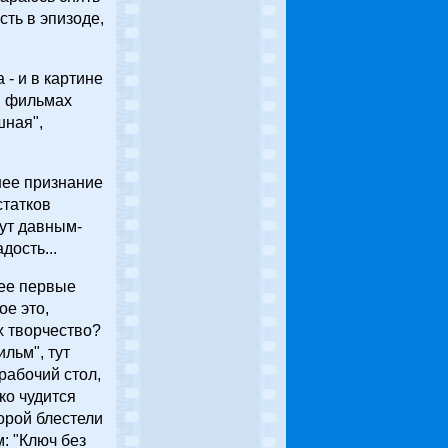
ть в эпизоде,
 - и в картине
в фильмах
шная",
нее признание
статков
Тут давным-
дость...
 ее первые
ое это,
х творчество?
льм", тут
 рабочий стол,
ко чудится
торой блестели
: "Ключ без