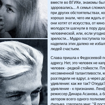
вместе во ВГИКе, знакомы был
здоровались... А семья сложи
при других обстоятельствах, к
хорошо знали, чего им ждать о
они хотят от искусства, от кино
молодости шагнули в пору ду
человеческой, или, если угодн
зрелости... Мудро поступила то
наделила этих далеко не изба
людей счастьем.
Слава пришла к Федосеевой по
адресу. Нет, это человек не ка
человек - редкой стойкости. Пл
несомненной талантливости, 
разглядели не вдруг, а через д
удивление: как же так? Откуда
удивление - к признанию. Лен
режиссер Динара Асанова, а б
автором всего одного полном
фильма, говорила мне: "Я пос