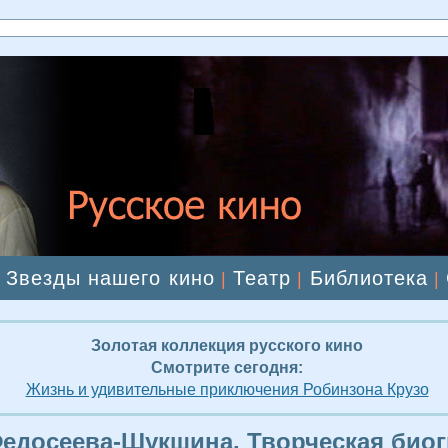
Звезды нашего кино
Театр
Библиотека
|
|
|
|
Золотая коллекция русского кино
Смотрите сегодня:
Жизнь и удивительные приключения Робинзона Крузо
едосеева-Шукшина. Творческая био