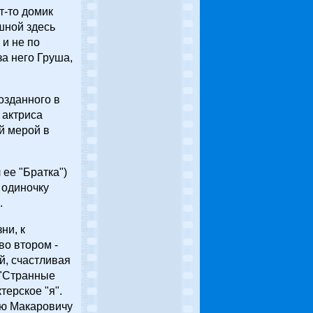
т-то домик
шной здесь
 и не по
за него Груша,
озданного в
 актриса
й мерой в
ее "Братка")
 одиночку
.
ни, к
во втором -
й, счастливая
 "Странные
терское "я".
ию Макаровичу