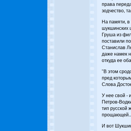
права переда
зодчество, т
На памяти, в
шукшинских ш
Груша из фил
поставили п
Станислав Л
даже намек н
откуда ее об
"В этом срод
пред которым
Слова Досто
У нее свой -
Петров-Водки
тип русской 
прощающей..
И вот Шукшин