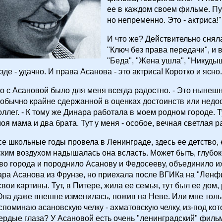
ее в каждом своем фильме. Пус
но непременно. Это - актриса!"
И что же? Действительно сняла
"Ключ без права передачи", и 
"Беда", "Жена ушла", "Никуды
де - удачно. И права Асанова - это актриса! Коротко и ясно.
о с Асановой было для меня всегда радостно. - Это нынеш
обычно крайне сдержанной в оценках достоинств или недо
оллег. - К тому же Динара работала в моем родном городе. 
я мама и два брата. Тут у меня - особое, вечная светлая ра
е школьные годы провела в Ленинграде, здесь ее детство,
ским воздухом надышалась она всласть. Может быть, глубок
во города и породнило Асанову и Федосееву, объединило и
ра Асанова из Фрунзе, но приехала после ВГИКа на "Ленфи
вои картины. Тут, в Питере, жила ее семья, тут был ее дом,
Она даже внешне изменилась, пожив на Неве. Или мне толь
 вспоминаю асановскую челку - ахматовскую челку, из-под ко
ердые глаза? У Асановой есть очень "ленинградский" фильм