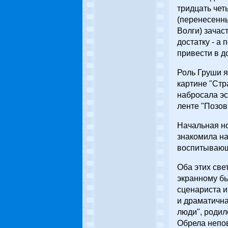
тридцать чет
(перенесенн
Волги) зачас
достатку - а 
привести в д
Роль Груши я
картине "Стр
набросала эс
ленте "Позови
Начальная н
знакомила на
воспитывающе
Оба этих све
экранному бы
сценариста и
и драматична
люди", родил
Обрела непо