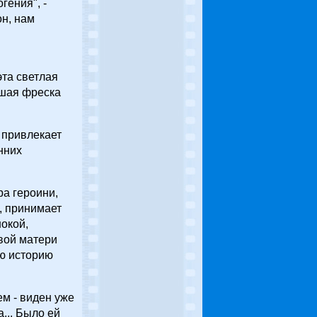
гения", -
он, нам
эта светлая
вшая фреска
 привлекает
нних
ра героини,
, принимает
окой,
вой матери
ю историю
ем - виден уже
... Было ей