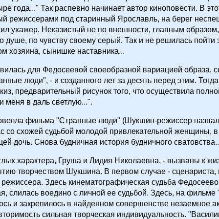
ыре года..." Так распевно начинает автор киноповести. В это
ый режиссерами под старинный Ярославль, на берег неспе
тил ухажер. Неказистый не по внешности, главным образом,
по душе, по чувству своему серый. Так и не решилась пойти 
ом хозяина, сынишке наставника...
вилась для Федосеевой своеобразной вариацией образа, с
анные люди", - и созданного лет за десять перед этим. Тогда
киз, предварительный рисунок того, что осуществила полно
 меня в даль светлую...".
овелла фильма "Странные люди" (Шукшин-режиссер назвал 
с со схожей судьбой молодой привлекательной женщины, в
й дочь. Снова будничная история будничного сватовства..
тлых характера, Груша и Лидия Николаевна, - вызваны к жиз
тию творчеством Шукшина. В первом случае - сценариста, 
 режиссера. Здесь кинематографическая судьба Федосеево
я, слилась воедино с личной ее судьбой. Здесь, на фильме
ось и закрепилось в найденном совершенстве незаемное ак
вторимость сильная творческая индивидуальность. "Васил