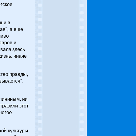
ргское
ини в
ая", а еще
ливо
авров и
вала здесь
изнь, иначе
ство правды,
вывается".
опининым, ни
тразили этот
ногое
кой культуры