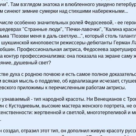
чи". Там взглядом знатока и влюбленного увидено петербу
ам синеют зимние сумерки над стихшими набережными...
 числе особенно значительных ролей Федосеевой, - ее геро
едеврах "Странные люди", "Печки-лавочки", "Калина красн
ьма "Позови меня в даль светлую...", который столь талант
о шукшинской киноповести режиссеры-дебютанты Герман Л
юбшин. Профессиональная актриса, Федосеева заретуширо
а контур профессионализма: она показала на экране саму ж
аяние, душевный свет?
стве духа с родною почвою и есть самое полное доказатель
 всякая мысль о подделке, об идеализации исчезает, стуше
евского приложимы к перечисленным работам актрисы.
 и узнаваемый - тип народной красоты. Ни Венецианов с Тр
н с Кустодиевым, высокие мастера женского портрета, не о
женственности: жертвенной и светлой, многотерпеливой и м
.
 создал, отразил этот тип, он дополнил живую красоту русс