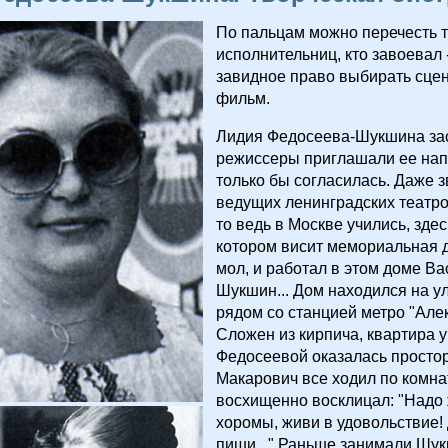
По пальцам можно перечесть 
исполнительниц, кто завоевал -
завидное право выбирать сцен
фильм.
Лидия Федосеева-Шукшина за
режиссеры приглашали ее нап
только бы согласилась. Даже з
ведущих ленинградских театров
то ведь в Москве учились, здес
котором висит мемориальная д
мол, и работал в этом доме В
Шукшин... Дом находился на у
рядом со станцией метро "Але
Сложен из кирпича, квартира 
Федосеевой оказалась просто
Макарович все ходил по комна
восхищенно восклицал: "Надо 
хоромы, живи в удовольствие!
пиши..." Раньше занимали Шу