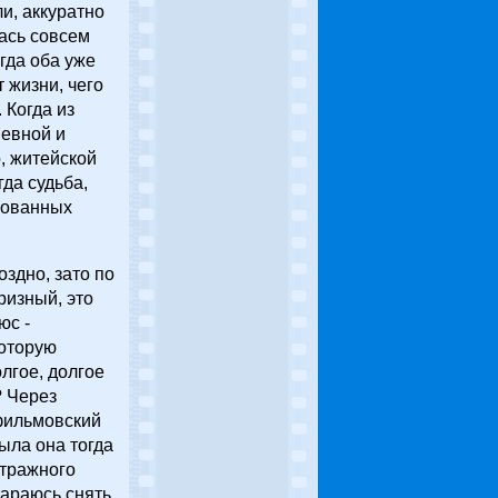
и, аккуратно
лась совсем
огда оба уже
т жизни, чего
. Когда из
шевной и
о, житейской
гда судьба,
лованных
здно, зато по
призный, это
юс -
которую
олгое, долгое
? Через
фильмовский
ыла она тогда
етражного
тараюсь снять