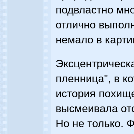
подвластно мно
отлично выполн
немало в карти
Эксцентрическа
пленница", в к
история похищ
высмеивала от
Но не только. 