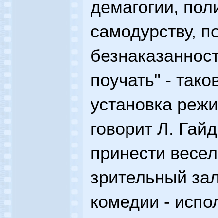
демагогии, пол
самодурству, п
безнаказанност
поучать" - так
установка режи
говорит Л. Гайд
принести весел
зрительный зал
комедии - испо