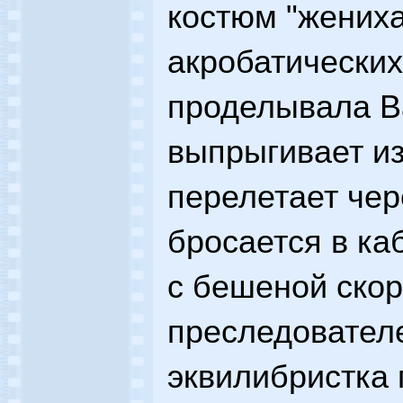
костюм "жениха
акробатических
проделывала В
выпрыгивает из
перелетает чер
бросается в ка
с бешеной скор
преследователе
эквилибристка