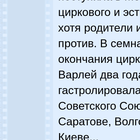
циркового и эст
хотя родители 
против. В семн
окончания цирк
Варлей два год
гастролировал
Советского Сою
Саратове, Волг
Киеве...