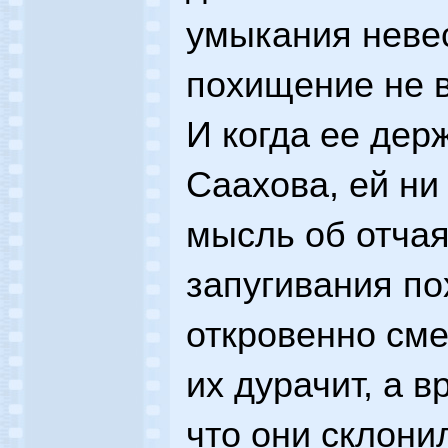
умыкания невес
похищение не 
И когда ее дер
Саахова, ей ни
мысль об отчая
запугивания по
откровенно сме
их дурачит, а 
что они склони