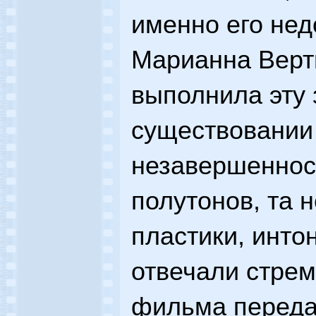
именно его нед
Марианна Верт
выполнила эту 
существовании
незавершенност
полутонов, та 
пластики, инто
отвечали стре
фильма переда