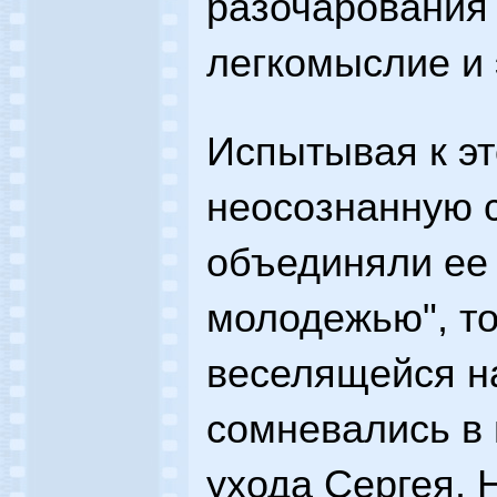
разочарования 
легкомыслие и 
Испытывая к э
неосознанную 
объединяли ее 
молодежью", т
веселящейся на
сомневались в
ухода Сергея.