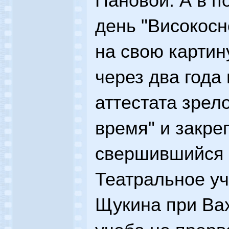
Пановой. А в 
день "Високосн
на свою картин
через два года
аттестата зрел
время" и закре
свершившийся 
Театральное у
Щукина при Вах