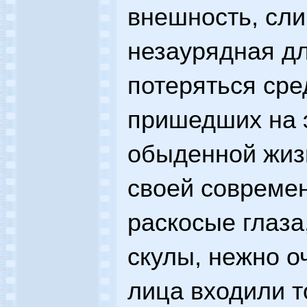
внешность, сл
незаурядная дл
потеряться сре
пришедших на 
обыденной жизн
своей совреме
раскосые глаз
скулы, нежно о
лица входили т