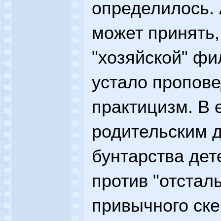
определилось. 
может принять,
"хозяйской" фи
устало пропов
практицизм. В 
родительским д
бунтарства де
против "отсталы
привычного ске