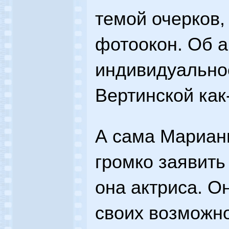
темой очерков,
фотоокон. Об а
индивидуально
Вертинской как
А сама Марианн
громко заявить 
она актриса. О
своих возможно