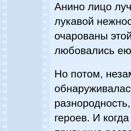
Анино лицо луч
лукавой нежно
очарованы это
любовались ею
Но потом, неза
обнаруживалас
разнородность
героев. И когда