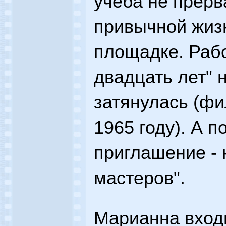
учеба не прерв
привычной жиз
площадке. Раб
двадцать лет" 
затянулась (ф
1965 году). А 
приглашение - 
мастеров".
Марианна входи