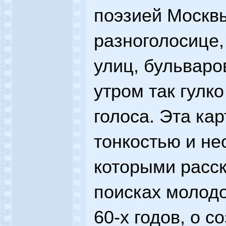
поэзией Москвы
разноголосице
улиц, бульваро
утром так гулк
голоса. Эта ка
тонкостью и не
которыми расс
поисках молодо
60-х годов, о 