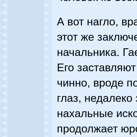
А вот нагло, в
этот же заключ
начальника. Га
Его заставляют 
чинно, вроде п
глаз, недалеко
нахальные иско
продолжает юро