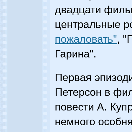
двадцати фильм
центральные ро
пожаловать"
, 
Гарина".
Первая эпизоди
Петерсон в фил
повести А. Купр
немного особня