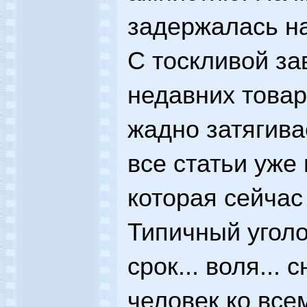
задержалась на
С тоскливой за
недавних това
жадно затягива
все статьи уже 
которая сейчас
Типичный угол
срок... воля... 
человек ко все