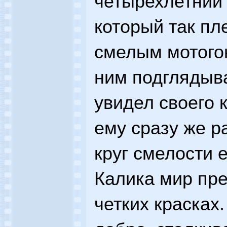
четырехлетний
который так пл
смелым мотогон
ним подглядыва
увидел своего
ему сразу же р
круг смелости 
Калика мир пре
четких красках