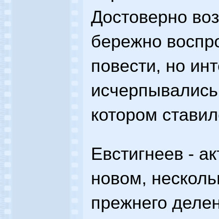
Достоверно во
бережно воспр
повести, но ин
исчерпывались
котором стави
Евстигнеев - ак
новом, несколь
прежнего делен