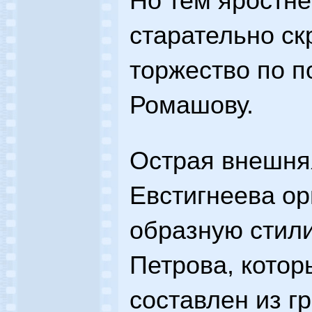
Но тем яростне
старательно с
торжество по 
Ромашову.
Острая внешня
Евстигнеева ор
образную стил
Петрова, котор
составлен из г