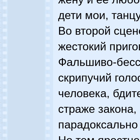
дети мои, танц
Во второй сцен
жестокий приго
Фальшиво-бесст
скрипучий голо
человека, бдит
страже закона,
парадоксально 