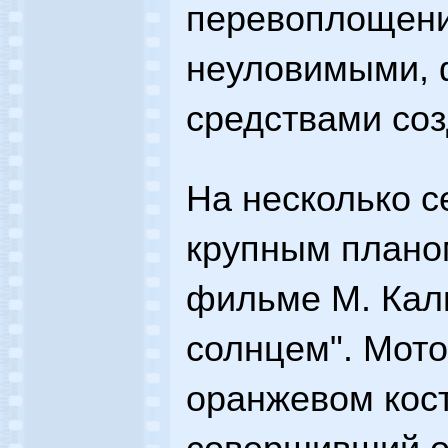
перевоплощени
неуловимыми, 
средствами соз
На несколько с
крупным плано
фильме М. Кали
солнцем". Мото
оранжевом кост