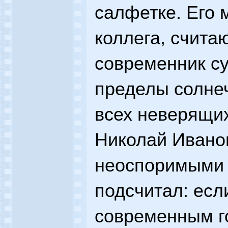
салфетке. Его 
коллега, счита
современник су
пределы солне
всех неверящи
Николай Ивано
неоспоримыми 
подсчитал: есл
современным г