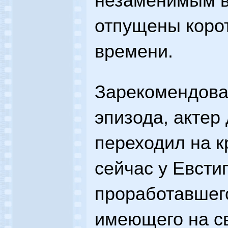
незаменимым в
отпущены коро
времени.
Зарекомендова
эпизода, актер
переходил на к
сейчас у Евсти
проработавшего
имеющего на св