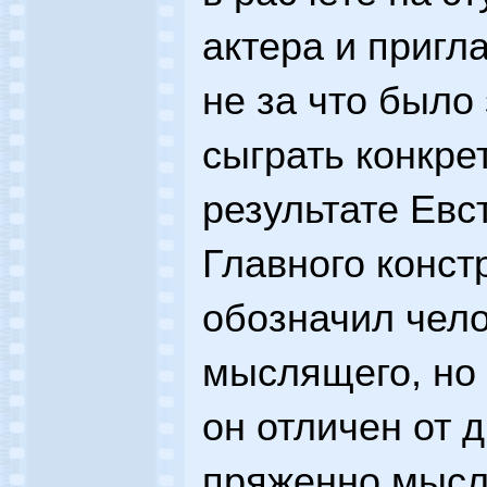
актера и пригл
не за что было
сыграть конкре
результате Евс
Главного конст
обозначил чел
мыслящего, но 
он отличен от д
пряженно мысл