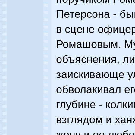
Петерсона - б
в сцене офицер
Ромашовым. Му
объяснения, л
заискивающе у
обволакивал ег
глубине - колк
взглядом и хан
жену и ее любо