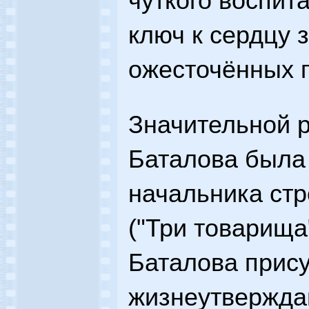
чуткого воспит
ключ к сердцу
ожесточённых п
Значительной 
Баталова была
начальника стр
("Три товарища"
Баталова прис
жизнеутвержда