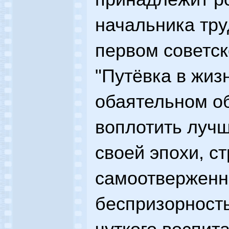
начальника тр
первом советс
"Путёвка в жизн
обаятельном об
воплотить луч
своей эпохи, ст
самоотверженно
беспризорность