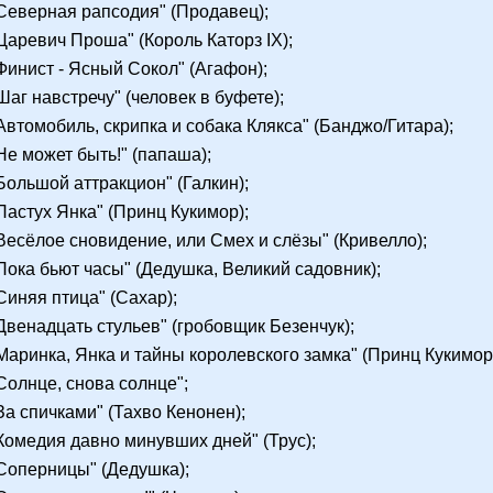
"Северная рапсодия" (Продавец);
"Царевич Проша" (Король Каторз IX);
"Финист - Ясный Сокол" (Агафон);
"Шаг навстречу" (человек в буфете);
"Автомобиль, скрипка и собака Клякса" (Банджо/Гитара);
"Не может быть!" (папаша);
"Большой аттракцион" (Галкин);
"Пастух Янка" (Принц Кукимор);
"Весёлое сновидение, или Смех и слёзы" (Кривелло);
"Пока бьют часы" (Дедушка, Великий садовник);
"Синяя птица" (Сахар);
"Двенадцать стульев" (гробовщик Безенчук);
"Маринка, Янка и тайны королевского замка" (Принц Кукимор
"Солнце, снова солнце";
"За спичками" (Тахво Кенонен);
"Комедия давно минувших дней" (Трус);
"Соперницы" (Дедушка);