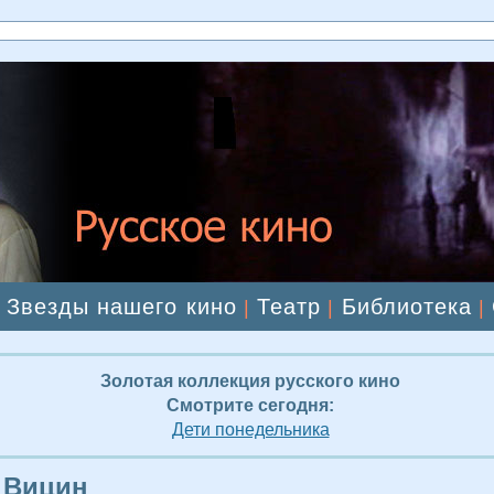
Звезды нашего кино
Театр
Библиотека
|
|
|
|
Золотая коллекция русского кино
Смотрите сегодня:
Дети понедельника
 Вицин