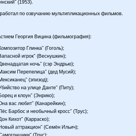
инский" (1953).
 работал по озвучанию мультипликационных фильмов.
астием Георгия Вицина (фильмография):
"Композитор Глинка" (Гоголь);
"Запасной игрок" (Веснушкин);
"Двенадцатая ночь" (сэр Эндрью);
"Максим Перепелица" (дед Мусий);
"Мексиканец" (эпизод);
"Убийство на улице Данте" (Питу);
Борец и клоун" (Энрико);
"Она вас любит" (Канарейкин);
"Пёс Барбос и необычный кросс" (Трус);
Дон Кихот" (Карраско);
"Новый аттракцион" (Семён Ильич);
"Самогонщики" (Трус);