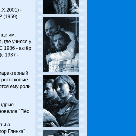
.X.2001) -
 (1959).
ище им.
, где учился у
С 1936 - актёр
с 1937 -
 характерный
 гротесковые
ются ему роли
Эндрью
 новелле "Пёс
итьба
тор Глинка"