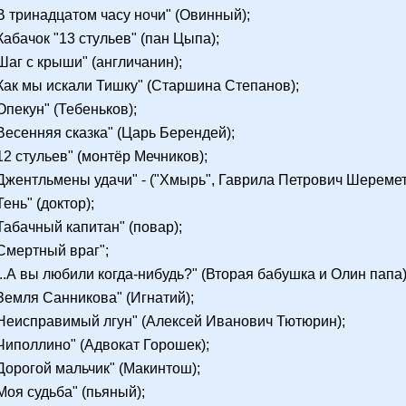
"В тринадцатом часу ночи" (Овинный);
"Кабачок "13 стульев" (пан Цыпа);
"Шаг с крыши" (англичанин);
"Как мы искали Тишку" (Старшина Степанов);
"Опекун" (Тебеньков);
"Весенняя сказка" (Царь Берендей);
"12 стульев" (монтёр Мечников);
"Джентльмены удачи" - ("Хмырь", Гаврила Петрович Шеремет
Тень" (доктор);
"Табачный капитан" (повар);
"Смертный враг";
"...А вы любили когда-нибудь?" (Вторая бабушка и Олин папа)
"Земля Санникова" (Игнатий);
"Неисправимый лгун" (Алексей Иванович Тютюрин);
"Чиполлино" (Адвокат Горошек);
"Дорогой мальчик" (Макинтош);
"Моя судьба" (пьяный);