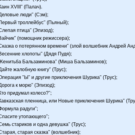
Каин XVIII" (Палач).
"Деловые люди" (Сэм);
"Первый троллейбус" (Пьяный);
"Слепая птица" (Эпизод);
"Зайчик" (помощник режиссера);
"Сказка о потерянном времени" (злой волшебник Андрей Ан
"Весенние хлопоты" (Дядя Пудя);
"Женитьба Бальзаминова" (Миша Бальзаминов);
"Дайте жалобную книгу" (Трус);
"Операция "Ы" и другие приключения Шурика" (Трус);
"Дорога к морю" (Эпизод);
"Кто придумал колесо?";
"Кавказская пленница, или Новые приключения Шурика" (Тру
"Формула радуги";
"Спасите утопающего";
"Семь стариков и одна девушка" (Трус);
"Старая, старая сказка" (волшебник);