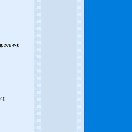
дреевич);
с);