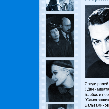
Среди ролей 
("Двенадцатая
Барбос и нео
"Самогонщики
Бальзаминова