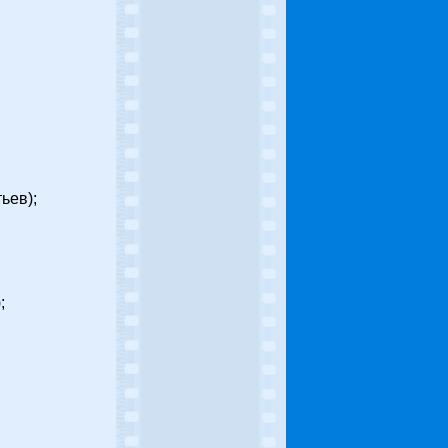
ьев);
;