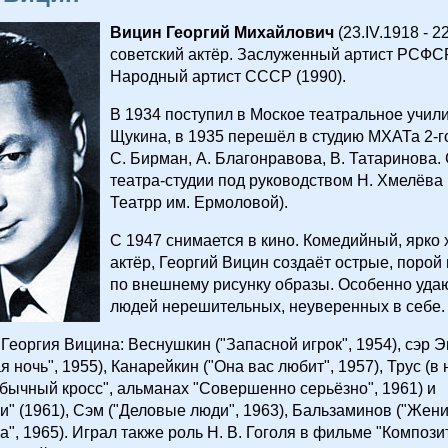
Вицин Георгий Михайлович
(23.IV.1918 - 22
советский актёр. Заслуженный артист РСФСР
Народный артист СССР (1990).
В 1934 поступил в Моское театральное учил
Щукина, в 1935 перешёл в студию МХАТа 2-го
С. Бирман, А. Благонравова, В. Татаринова. 
театра-студии под руководством Н. Хмелёва (
Театрр им. Ермоловой).
С 1947 снимается в кино. Комедийный, ярко
актёр, Георгий Вицин создаёт острые, порой
по внешнему рисунку образы. Особенно уда
людей нерешительных, неуверенных в себе.
Георгия Вицина: Веснушкин ("Запасной игрок", 1954), сэр 
 ночь", 1955), Канарейкин ("Она вас любит", 1957), Трус (в
бычный кросс", альманах "Совершенно серьёзно", 1961) и
" (1961), Сэм ("Деловые люди", 1963), Бальзаминов ("Жен
", 1965). Играл также роль Н. В. Гоголя в фильме "Компози